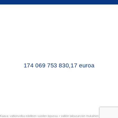
174 069 753 830,17 euroa
Kaava: valtionvelka edellisen vuoden lopussa + valtion talousarvion mukainen