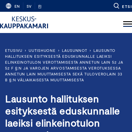
Skip
EN
SV
FI
ETSI
to
content
ETUSIVU
›
UUTISHUONE
›
LAUSUNNOT
›
LAUSUNTO
HALLITUKSEN ESITYKSESTÄ EDUSKUNNALLE LAEIKSI
ELINKEINOTULON VEROTTAMISESTA ANNETUN LAIN 52 JA
52 F §:N JA VAROJEN ARVOSTAMISESTA VEROTUKSESSA
ANNETUN LAIN MUUTTAMISESTA SEKÄ TULOVEROLAIN 33
B §:N VÄLIAIKAISESTA MUUTTAMISESTA
Lausunto hallituksen
esityksestä eduskunnalle
laeiksi elinkeinotulon