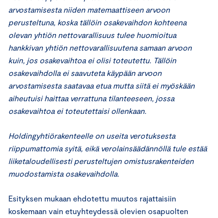
arvostamisesta niiden matemaattiseen arvoon
perusteltuna, koska tällöin osakevaihdon kohteena
olevan yhtiön nettovarallisuus tulee huomioitua
hankkivan yhtiön nettovarallisuutena samaan arvoon
kuin, jos osakevaihtoa ei olisi toteutettu. Tällöin
osakevaihdolla ei saavuteta käypään arvoon
arvostamisesta saatavaa etua mutta siitä ei myöskään
aiheutuisi haittaa verrattuna tilanteeseen, jossa
osakevaihtoa ei toteutettaisi ollenkaan.
Holdingyhtiörakenteelle on useita verotuksesta
riippumattomia syitä, eikä verolainsäädännöllä tule estää
liiketaloudellisesti perusteltujen omistusrakenteiden
muodostamista osakevaihdolla.
Esityksen mukaan ehdotettu muutos rajattaisiin
koskemaan vain etuyhteydessä olevien osapuolten