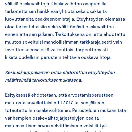
välisiä osakevaihtoja. Osakevaihdon osapuolilla
tarkoitettaisiin hankkivaa yhtiötä sekä osakkeita
luovuttaneita osakkeenomistajia. Etuyhteyden olemassa
oloa tarkasteltaisiin sekä välittömästi osakevaihtoa
ennen että sen jälkeen. Tarkoituksena on, että ehdotettu
muutos soveltuisi mahdollisimman tarkkarajaisesti vain
tavoitteeseensa eikä vaikeuttaisi tarpeettomasti
liiketaloudellisin perustein tehtäviä osakevaihtoja.
Keskuskauppakamari pitää ehdotettua etuyhteyden
määritelmää tarkoituksenmukaisena.
Esityksessä ehdotetaan, että arvostamisperusteen
muutosta sovellettaisiin 1.1.2017 tai sen jälkeen
toteutettuihin osakevaihtoihin. Perustelujen mukaan tätä
vanhempien osakevaihtojärjestelyjen osalta
matemaattisen arvon selvittämiseen voisi liittyä