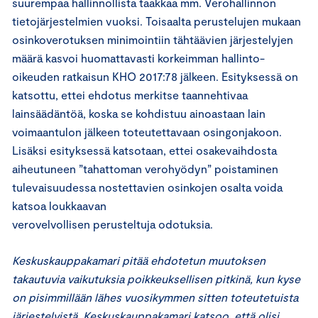
suurempaa hallinnollista taakkaa mm. Verohallinnon
tietojärjestelmien vuoksi. Toisaalta perustelujen mukaan
osinkoverotuksen minimointiin tähtäävien järjestelyjen
määrä kasvoi huomattavasti korkeimman hallinto-
oikeuden ratkaisun KHO 2017:78 jälkeen. Esityksessä on
katsottu, ettei ehdotus merkitse taannehtivaa
lainsäädäntöä, koska se kohdistuu ainoastaan lain
voimaantulon jälkeen toteutettavaan osingonjakoon.
Lisäksi esityksessä katsotaan, ettei osakevaihdosta
aiheutuneen ”tahattoman verohyödyn” poistaminen
tulevaisuudessa nostettavien osinkojen osalta voida
katsoa loukkaavan
verovelvollisen perusteltuja odotuksia.
Keskuskauppakamari pitää ehdotetun muutoksen
takautuvia vaikutuksia poikkeuksellisen pitkinä, kun kyse
on pisimmillään lähes vuosikymmen sitten toteutetuista
järjestelyistä. Keskuskauppakamari katsoo, että olisi