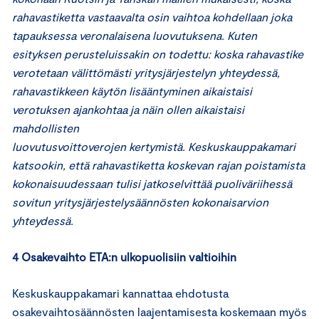
rahavastiketta vastaavalta osin vaihtoa kohdellaan joka
tapauksessa veronalaisena luovutuksena. Kuten
esityksen perusteluissakin on todettu: koska rahavastike
verotetaan välittömästi yritysjärjestelyn yhteydessä,
rahavastikkeen käytön lisääntyminen aikaistaisi
verotuksen ajankohtaa ja näin ollen aikaistaisi
mahdollisten
luovutusvoittoverojen kertymistä. Keskuskauppakamari
katsookin, että rahavastiketta koskevan rajan poistamista
kokonaisuudessaan tulisi jatkoselvittää puoliväriihessä
sovitun yritysjärjestelysäännösten kokonaisarvion
yhteydessä.
4 Osakevaihto ETA:n ulkopuolisiin valtioihin
Keskuskauppakamari kannattaa ehdotusta
osakevaihtosäännösten laajentamisesta koskemaan myös