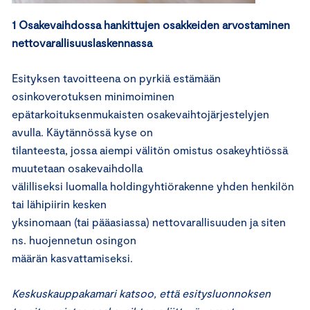
1 Osakevaihdossa hankittujen osakkeiden arvostaminen
nettovarallisuuslaskennassa
Esityksen tavoitteena on pyrkiä estämään
osinkoverotuksen minimoiminen
epätarkoituksenmukaisten osakevaihtojärjestelyjen
avulla. Käytännössä kyse on
tilanteesta, jossa aiempi välitön omistus osakeyhtiössä
muutetaan osakevaihdolla
välilliseksi luomalla holdingyhtiörakenne yhden henkilön
tai lähipiirin kesken
yksinomaan (tai pääasiassa) nettovarallisuuden ja siten
ns. huojennetun osingon
määrän kasvattamiseksi.
Keskuskauppakamari katsoo, että esitysluonnoksen