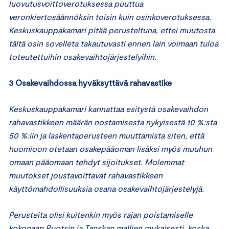
luovutusvoittoverotuksessa puuttua
veronkiertosäännöksin toisin kuin osinkoverotuksessa.
Keskuskauppakamari pitää perusteltuna, ettei muutosta
tältä osin sovelleta takautuvasti ennen lain voimaan tuloa
toteutettuihin osakevaihtojärjestelyihin.
3 Osakevaihdossa hyväksyttävä rahavastike
Keskuskauppakamari kannattaa esitystä osakevaihdon
rahavastikkeen määrän nostamisesta nykyisestä 10 %:sta
50 %:iin ja laskentaperusteen muuttamista siten, että
huomioon otetaan osakepääoman lisäksi myös muuhun
omaan pääomaan tehdyt sijoitukset. Molemmat
muutokset joustavoittavat rahavastikkeen
käyttömahdollisuuksia osana osakevaihtojärjestelyjä.
Perusteita olisi kuitenkin myös rajan poistamiselle
kokonaan Ruotsin ja Tanskan mallien mukaisesti, koska