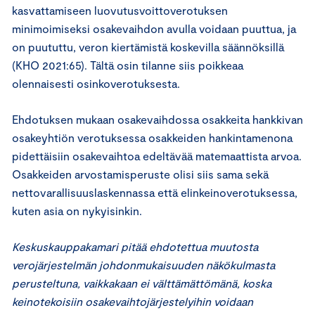
kasvattamiseen luovutusvoittoverotuksen
minimoimiseksi osakevaihdon avulla voidaan puuttua, ja
on puututtu, veron kiertämistä koskevilla säännöksillä
(KHO 2021:65). Tältä osin tilanne siis poikkeaa
olennaisesti osinkoverotuksesta.
Ehdotuksen mukaan osakevaihdossa osakkeita hankkivan
osakeyhtiön verotuksessa osakkeiden hankintamenona
pidettäisiin osakevaihtoa edeltävää matemaattista arvoa.
Osakkeiden arvostamisperuste olisi siis sama sekä
nettovarallisuuslaskennassa että elinkeinoverotuksessa,
kuten asia on nykyisinkin.
Keskuskauppakamari pitää ehdotettua muutosta
verojärjestelmän johdonmukaisuuden näkökulmasta
perusteltuna, vaikkakaan ei välttämättömänä, koska
keinotekoisiin osakevaihtojärjestelyihin voidaan