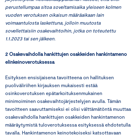
perustellumpaa sitoa soveltamisaika yleiseen kolmen
vuoden verotuksen oikaisun määräaikaan lain
voimaantulosta laskettuna, jolloin muutosta
sovellettaisiin osakevaihtoihin, jotka on toteutettu
1.1.2023 tai sen jälkeen.
2 Osakevaihdolla hankittujen osakkeiden hankintameno
elinkeinoverotuksessa
Esityksen ensisijaisena tavoitteena on hallituksen
puoliväliriihen kirjauksen mukaisesti estää
osinkoverotuksen epätarkoituksenmukainen
minimoiminen osakevaihtojärjestelyjen avulla. Tämän
tavoitteen saavuttamiseksi ei olisi välttämätöntä muuttaa
osakevaihdolla hankittujen osakkeiden hankintamenon
määräytymistä tuloverotuksessa esityksessä ehdotetulla
tavalla. Hankintamenon keinotekoiseksi katsottavaan