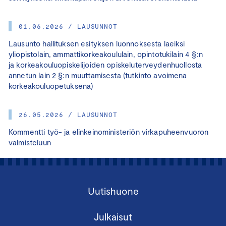
01.06.2026 / LAUSUNNOT
Lausunto hallituksen esityksen luonnoksesta laeiksi
yliopistolain, ammattikorkeakoululain, opintotukilain 4 §:n
ja korkeakouluopiskelijoiden opiskeluterveydenhuollosta
annetun lain 2 §:n muuttamisesta (tutkinto avoimena
korkeakouluopetuksena)
26.05.2026 / LAUSUNNOT
Kommentti työ- ja elinkeinoministeriön virkapuheenvuoron
valmisteluun
Uutishuone
Julkaisut