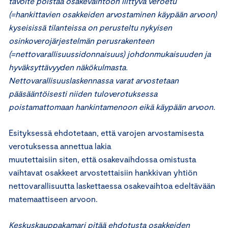
tavoite poistaa osakevaihtoon liittyvä veroetu
(=hankittavien osakkeiden arvostaminen käypään arvoon)
kyseisissä tilanteissa on perusteltu nykyisen
osinkoverojärjestelmän perusrakenteen
(=nettovarallisuussidonnaisuus) johdonmukaisuuden ja
hyväksyttävyyden näkökulmasta.
Nettovarallisuuslaskennassa varat arvostetaan
pääsääntöisesti niiden tuloverotuksessa
poistamattomaan hankintamenoon eikä käypään arvoon.
Esityksessä ehdotetaan, että varojen arvostamisesta
verotuksessa annettua lakia
muutettaisiin siten, että osakevaihdossa omistusta
vaihtavat osakkeet arvostettaisiin hankkivan yhtiön
nettovarallisuutta laskettaessa osakevaihtoa edeltävään
matemaattiseen arvoon.
Keskuskauppakamari pitää ehdotusta osakkeiden