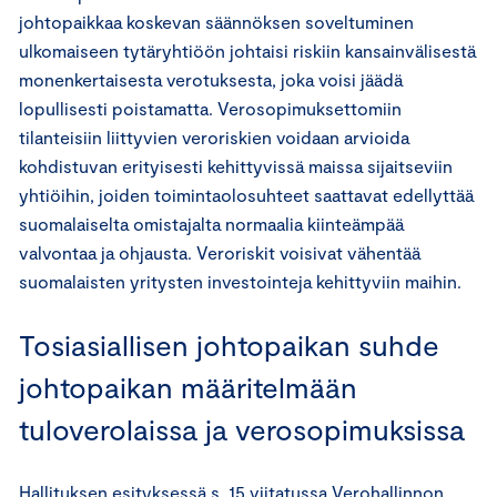
johtopaikkaa koskevan säännöksen soveltuminen
ulkomaiseen tytäryhtiöön johtaisi riskiin kansainvälisestä
monenkertaisesta verotuksesta, joka voisi jäädä
lopullisesti poistamatta. Verosopimuksettomiin
tilanteisiin liittyvien veroriskien voidaan arvioida
kohdistuvan erityisesti kehittyvissä maissa sijaitseviin
yhtiöihin, joiden toimintaolosuhteet saattavat edellyttää
suomalaiselta omistajalta normaalia kiinteämpää
valvontaa ja ohjausta. Veroriskit voisivat vähentää
suomalaisten yritysten investointeja kehittyviin maihin.
Tosiasiallisen johtopaikan suhde
johtopaikan määritelmään
tuloverolaissa ja verosopimuksissa
Hallituksen esityksessä s. 15 viitatussa Verohallinnon