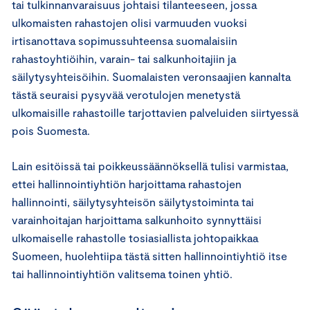
tai tulkinnanvaraisuus johtaisi tilanteeseen, jossa
ulkomaisten rahastojen olisi varmuuden vuoksi
irtisanottava sopimussuhteensa suomalaisiin
rahastoyhtiöihin, varain- tai salkunhoitajiin ja
säilytysyhteisöihin. Suomalaisten veronsaajien kannalta
tästä seuraisi pysyvää verotulojen menetystä
ulkomaisille rahastoille tarjottavien palveluiden siirtyessä
pois Suomesta.
Lain esitöissä tai poikkeussäännöksellä tulisi varmistaa,
ettei hallinnointiyhtiön harjoittama rahastojen
hallinnointi, säilytysyhteisön säilytystoiminta tai
varainhoitajan harjoittama salkunhoito synnyttäisi
ulkomaiselle rahastolle tosiasiallista johtopaikkaa
Suomeen, huolehtiipa tästä sitten hallinnointiyhtiö itse
tai hallinnointiyhtiön valitsema toinen yhtiö.