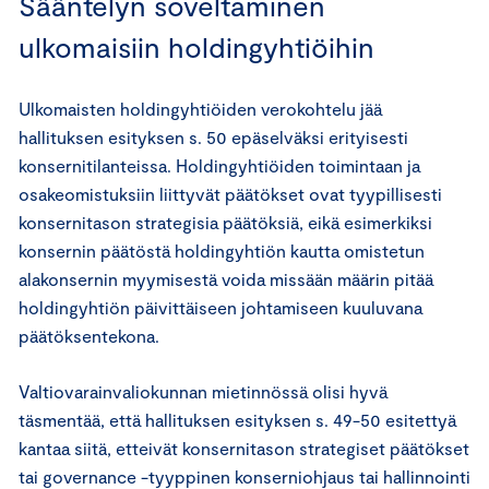
Sääntelyn soveltaminen
ulkomaisiin holdingyhtiöihin
Ulkomaisten holdingyhtiöiden verokohtelu jää
hallituksen esityksen s. 50 epäselväksi erityisesti
konsernitilanteissa. Holdingyhtiöiden toimintaan ja
osakeomistuksiin liittyvät päätökset ovat tyypillisesti
konsernitason strategisia päätöksiä, eikä esimerkiksi
konsernin päätöstä holdingyhtiön kautta omistetun
alakonsernin myymisestä voida missään määrin pitää
holdingyhtiön päivittäiseen johtamiseen kuuluvana
päätöksentekona.
Valtiovarainvaliokunnan mietinnössä olisi hyvä
täsmentää, että hallituksen esityksen s. 49-50 esitettyä
kantaa siitä, etteivät konsernitason strategiset päätökset
tai governance -tyyppinen konserniohjaus tai hallinnointi