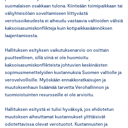
suomalaisen osakkaan tulona. Kiinteään toimipaikkaan tai
väliyhteisölain soveltamiseen liittyvästä
verotusoikeudesta ei aiheudu vastaavia valtioiden välisiä
kaksoisasumiskonflikteja kuin kotipaikkasäännöksen
laajentamisesta.
Hallituksen esityksen vaikutuksenarvio on osittain
puutteellinen, sillä siinä ei ole huomioitu
kaksoisasumiskonflikteista johtuvien keskinäisten
sopimusmenettelyiden kustannuksia Suomen valtiolle ja
verovelvollisille. Myöskään ennakkoratkaisujen ja
muutoksenhaun lisäämää tarvetta Verohallinnon ja
tuomioistuinten resursseille ei ole arvioitu.
Hallituksen esitystä ei tulisi hyväksyä, jos ehdotetun
muutoksen aiheuttamat kustannukset ylittäisivät
odotettavissa olevat verotuotot. Kustannusten ja