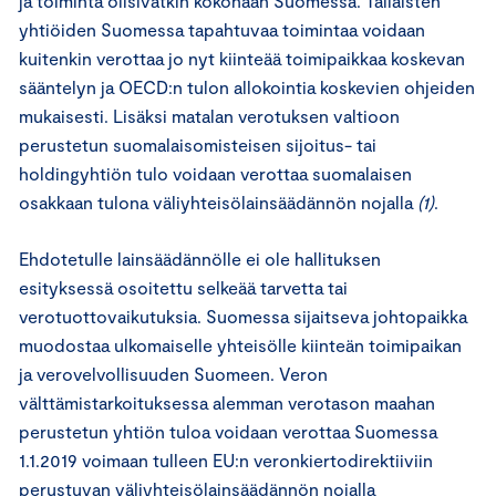
ja toiminta olisivatkin kokonaan Suomessa. Tällaisten
yhtiöiden Suomessa tapahtuvaa toimintaa voidaan
kuitenkin verottaa jo nyt kiinteää toimipaikkaa koskevan
sääntelyn ja OECD:n tulon allokointia koskevien ohjeiden
mukaisesti. Lisäksi matalan verotuksen valtioon
perustetun suomalaisomisteisen sijoitus- tai
holdingyhtiön tulo voidaan verottaa suomalaisen
osakkaan tulona väliyhteisölainsäädännön nojalla
(1)
.
Ehdotetulle lainsäädännölle ei ole hallituksen
esityksessä osoitettu selkeää tarvetta tai
verotuottovaikutuksia. Suomessa sijaitseva johtopaikka
muodostaa ulkomaiselle yhteisölle kiinteän toimipaikan
ja verovelvollisuuden Suomeen. Veron
välttämistarkoituksessa alemman verotason maahan
perustetun yhtiön tuloa voidaan verottaa Suomessa
1.1.2019 voimaan tulleen EU:n veronkiertodirektiiviin
perustuvan väliyhteisölainsäädännön nojalla