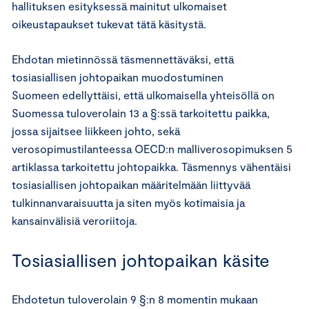
hallituksen esityksessä mainitut ulkomaiset
oikeustapaukset tukevat tätä käsitystä.
Ehdotan mietinnössä täsmennettäväksi, että
tosiasiallisen johtopaikan muodostuminen
Suomeen edellyttäisi, että ulkomaisella yhteisöllä on
Suomessa tuloverolain 13 a §:ssä tarkoitettu paikka,
jossa sijaitsee liikkeen johto, sekä
verosopimustilanteessa OECD:n malliverosopimuksen 5
artiklassa tarkoitettu johtopaikka. Täsmennys vähentäisi
tosiasiallisen johtopaikan määritelmään liittyvää
tulkinnanvaraisuutta ja siten myös kotimaisia ja
kansainvälisiä veroriitoja.
Tosiasiallisen johtopaikan käsite
Ehdotetun tuloverolain 9 §:n 8 momentin mukaan