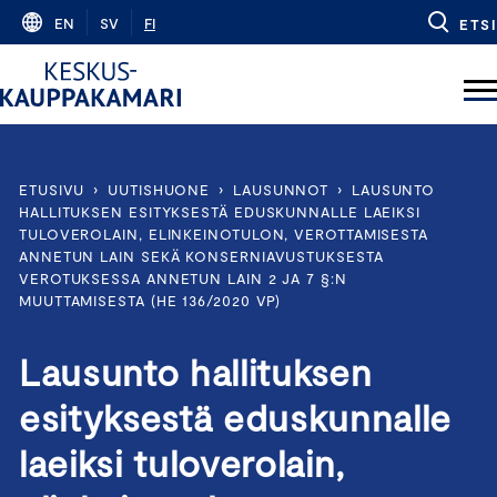
Skip
EN
SV
FI
ETSI
to
content
ETUSIVU
›
UUTISHUONE
›
LAUSUNNOT
›
LAUSUNTO
HALLITUKSEN ESITYKSESTÄ EDUSKUNNALLE LAEIKSI
TULOVEROLAIN, ELINKEINOTULON, VEROTTAMISESTA
ANNETUN LAIN SEKÄ KONSERNIAVUSTUKSESTA
VEROTUKSESSA ANNETUN LAIN 2 JA 7 §:N
MUUTTAMISESTA (HE 136/2020 VP)
Lausunto hallituksen
esityksestä eduskunnalle
laeiksi tuloverolain,