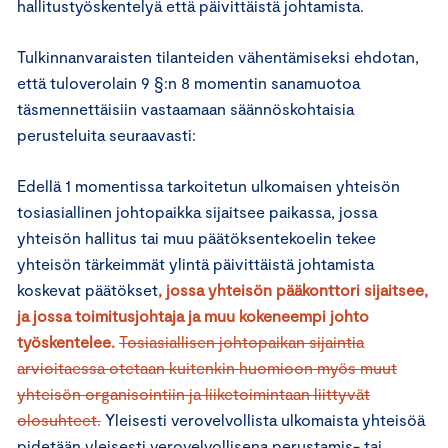
hallitustyöskentelyä että päivittäistä johtamista.
Tulkinnanvaraisten tilanteiden vähentämiseksi ehdotan,
että tuloverolain 9 §:n 8 momentin sanamuotoa
täsmennettäisiin vastaamaan säännöskohtaisia
perusteluita seuraavasti:
Edellä 1 momentissa tarkoitetun ulkomaisen yhteisön
tosiasiallinen johtopaikka sijaitsee paikassa, jossa
yhteisön hallitus tai muu päätöksentekoelin tekee
yhteisön tärkeimmät ylintä päivittäistä johtamista
koskevat päätökset
, jossa yhteisön pääkonttori sijaitsee,
ja jossa toimitusjohtaja ja muu kokeneempi johto
työskentelee.
Tosiasiallisen johtopaikan sijaintia
arvioitaessa otetaan kuitenkin huomioon myös muut
yhteisön organisointiin ja liiketoimintaan liittyvät
olosuhteet.
Yleisesti verovelvollista ulkomaista yhteisöä
pidetään yleisesti verovelvollisena perustamis- tai