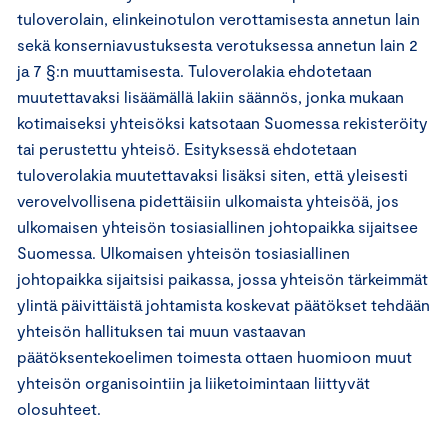
tuloverolain, elinkeinotulon verottamisesta annetun lain
sekä konserniavustuksesta verotuksessa annetun lain 2
ja 7 §:n muuttamisesta. Tuloverolakia ehdotetaan
muutettavaksi lisäämällä lakiin säännös, jonka mukaan
kotimaiseksi yhteisöksi katsotaan Suomessa rekisteröity
tai perustettu yhteisö. Esityksessä ehdotetaan
tuloverolakia muutettavaksi lisäksi siten, että yleisesti
verovelvollisena pidettäisiin ulkomaista yhteisöä, jos
ulkomaisen yhteisön tosiasiallinen johtopaikka sijaitsee
Suomessa. Ulkomaisen yhteisön tosiasiallinen
johtopaikka sijaitsisi paikassa, jossa yhteisön tärkeimmät
ylintä päivittäistä johtamista koskevat päätökset tehdään
yhteisön hallituksen tai muun vastaavan
päätöksentekoelimen toimesta ottaen huomioon muut
yhteisön organisointiin ja liiketoimintaan liittyvät
olosuhteet.