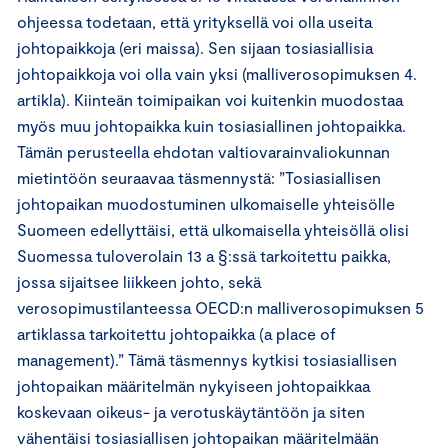
ohjeessa todetaan, että yrityksellä voi olla useita
johtopaikkoja (eri maissa). Sen sijaan tosiasiallisia
johtopaikkoja voi olla vain yksi (malliverosopimuksen 4.
artikla). Kiinteän toimipaikan voi kuitenkin muodostaa
myös muu johtopaikka kuin tosiasiallinen johtopaikka.
Tämän perusteella ehdotan valtiovarainvaliokunnan
mietintöön seuraavaa täsmennystä: ”Tosiasiallisen
johtopaikan muodostuminen ulkomaiselle yhteisölle
Suomeen edellyttäisi, että ulkomaisella yhteisöllä olisi
Suomessa tuloverolain 13 a §:ssä tarkoitettu paikka,
jossa sijaitsee liikkeen johto, sekä
verosopimustilanteessa OECD:n malliverosopimuksen 5
artiklassa tarkoitettu johtopaikka (a place of
management).” Tämä täsmennys kytkisi tosiasiallisen
johtopaikan määritelmän nykyiseen johtopaikkaa
koskevaan oikeus- ja verotuskäytäntöön ja siten
vähentäisi tosiasiallisen johtopaikan määritelmään