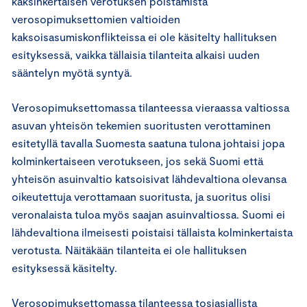
kaksinkertaisen verotuksen poistamista
verosopimuksettomien valtioiden
kaksoisasumiskonflikteissa ei ole käsitelty hallituksen
esityksessä, vaikka tällaisia tilanteita alkaisi uuden
sääntelyn myötä syntyä.
Verosopimuksettomassa tilanteessa vieraassa valtiossa
asuvan yhteisön tekemien suoritusten verottaminen
esitetyllä tavalla Suomesta saatuna tulona johtaisi jopa
kolminkertaiseen verotukseen, jos sekä Suomi että
yhteisön asuinvaltio katsoisivat lähdevaltiona olevansa
oikeutettuja verottamaan suoritusta, ja suoritus olisi
veronalaista tuloa myös saajan asuinvaltiossa. Suomi ei
lähdevaltiona ilmeisesti poistaisi tällaista kolminkertaista
verotusta. Näitäkään tilanteita ei ole hallituksen
esityksessä käsitelty.
Verosopimuksettomassa tilanteessa tosiasiallista