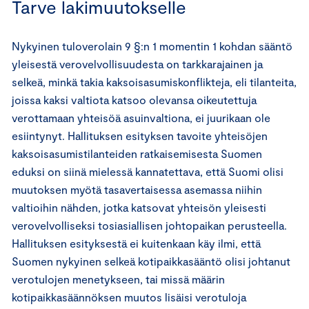
Tarve lakimuutokselle
Nykyinen tuloverolain 9 §:n 1 momentin 1 kohdan sääntö
yleisestä verovelvollisuudesta on tarkkarajainen ja
selkeä, minkä takia kaksoisasumiskonflikteja, eli tilanteita,
joissa kaksi valtiota katsoo olevansa oikeutettuja
verottamaan yhteisöä asuinvaltiona, ei juurikaan ole
esiintynyt. Hallituksen esityksen tavoite yhteisöjen
kaksoisasumistilanteiden ratkaisemisesta Suomen
eduksi on siinä mielessä kannatettava, että Suomi olisi
muutoksen myötä tasavertaisessa asemassa niihin
valtioihin nähden, jotka katsovat yhteisön yleisesti
verovelvolliseksi tosiasiallisen johtopaikan perusteella.
Hallituksen esityksestä ei kuitenkaan käy ilmi, että
Suomen nykyinen selkeä kotipaikkasääntö olisi johtanut
verotulojen menetykseen, tai missä määrin
kotipaikkasäännöksen muutos lisäisi verotuloja