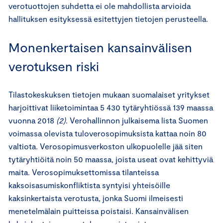
verotuottojen suhdetta ei ole mahdollista arvioida
hallituksen esityksessä esitettyjen tietojen perusteella.
Monenkertaisen kansainvälisen
verotuksen riski
Tilastokeskuksen tietojen mukaan suomalaiset yritykset
harjoittivat liiketoimintaa 5 430 tytäryhtiössä 139 maassa
vuonna 2018
(2)
. Verohallinnon julkaisema lista Suomen
voimassa olevista tuloverosopimuksista kattaa noin 80
valtiota. Verosopimusverkoston ulkopuolelle jää siten
tytäryhtiöitä noin 50 maassa, joista useat ovat kehittyviä
maita. Verosopimuksettomissa tilanteissa
kaksoisasumiskonfliktista syntyisi yhteisöille
kaksinkertaista verotusta, jonka Suomi ilmeisesti
menetelmälain puitteissa poistaisi. Kansainvälisen