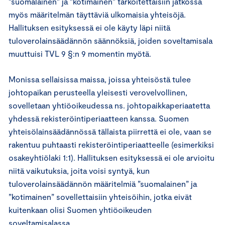
”suomalainen” ja ”kotimainen” tarkoitettaisiin jatkossa
myös määritelmän täyttäviä ulkomaisia yhteisöjä.
Hallituksen esityksessä ei ole käyty läpi niitä
tuloverolainsäädännön säännöksiä, joiden soveltamisala
muuttuisi TVL 9 §:n 9 momentin myötä.
Monissa sellaisissa maissa, joissa yhteisöstä tulee
johtopaikan perusteella yleisesti verovelvollinen,
sovelletaan yhtiöoikeudessa ns. johtopaikkaperiaatetta
yhdessä rekisteröintiperiaatteen kanssa. Suomen
yhteisölainsäädännössä tällaista piirrettä ei ole, vaan se
rakentuu puhtaasti rekisteröintiperiaatteelle (esimerkiksi
osakeyhtiölaki 1:1). Hallituksen esityksessä ei ole arvioitu
niitä vaikutuksia, joita voisi syntyä, kun
tuloverolainsäädännön määritelmiä ”suomalainen” ja
”kotimainen” sovellettaisiin yhteisöihin, jotka eivät
kuitenkaan olisi Suomen yhtiöoikeuden
soveltamisalassa.