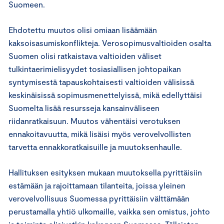
Suomeen.
Ehdotettu muutos olisi omiaan lisäämään
kaksoisasumiskonflikteja. Verosopimusvaltioiden osalta
Suomen olisi ratkaistava valtioiden väliset
tulkintaerimielisyydet tosiasiallisen johtopaikan
syntymisestä tapauskohtaisesti valtioiden välisissä
keskinäisissä sopimusmenettelyissä, mikä edellyttäisi
Suomelta lisää resursseja kansainväliseen
riidanratkaisuun. Muutos vähentäisi verotuksen
ennakoitavuutta, mikä lisäisi myös verovelvollisten
tarvetta ennakkoratkaisuille ja muutoksenhaulle.
Hallituksen esityksen mukaan muutoksella pyrittäisiin
estämään ja rajoittamaan tilanteita, joissa yleinen
verovelvollisuus Suomessa pyrittäisiin välttämään
perustamalla yhtiö ulkomaille, vaikka sen omistus, johto