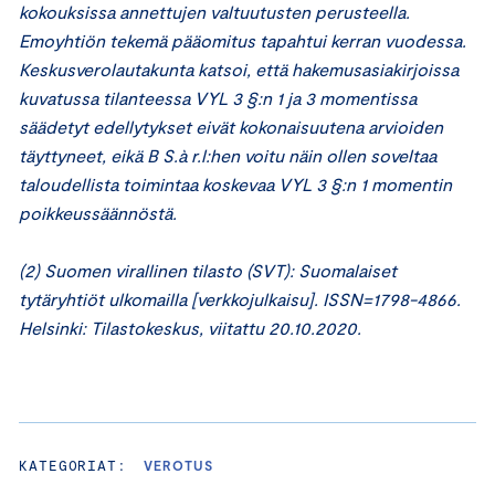
kokouksissa annettujen valtuutusten perusteella.
Emoyhtiön tekemä pääomitus tapahtui kerran vuodessa.
Keskusverolautakunta katsoi, että hakemusasiakirjoissa
kuvatussa tilanteessa VYL 3 §:n 1 ja 3 momentissa
säädetyt edellytykset eivät kokonaisuutena arvioiden
täyttyneet, eikä B S.à r.l:hen voitu näin ollen soveltaa
taloudellista toimintaa koskevaa VYL 3 §:n 1 momentin
poikkeussäännöstä.
(2) Suomen virallinen tilasto (SVT): Suomalaiset
tytäryhtiöt ulkomailla [verkkojulkaisu]. ISSN=1798-4866.
Helsinki: Tilastokeskus, viitattu 20.10.2020.
KATEGORIAT:
VEROTUS