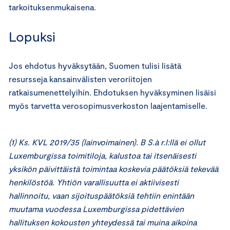
tarkoituksenmukaisena.
Lopuksi
Jos ehdotus hyväksytään, Suomen tulisi lisätä
resursseja kansainvälisten veroriitojen
ratkaisumenettelyihin. Ehdotuksen hyväksyminen lisäisi
myös tarvetta verosopimusverkoston laajentamiselle.
(1) Ks. KVL 2019/35 (lainvoimainen). B S.à r.l:llä ei ollut
Luxemburgissa toimitiloja, kalustoa tai itsenäisesti
yksikön päivittäistä toimintaa koskevia päätöksiä tekevää
henkilöstöä. Yhtiön varallisuutta ei aktiivisesti
hallinnoitu, vaan sijoituspäätöksiä tehtiin enintään
muutama vuodessa Luxemburgissa pidettävien
hallituksen kokousten yhteydessä tai muina aikoina