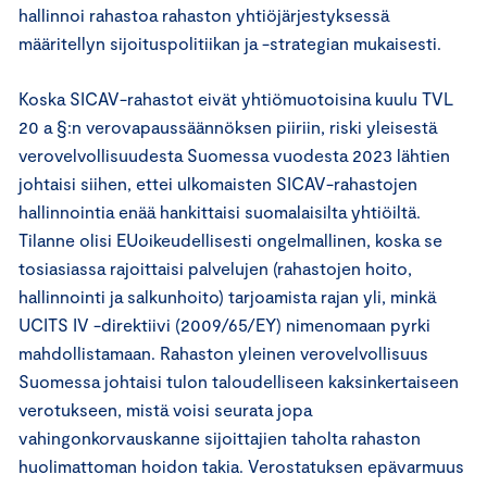
hallinnoi rahastoa rahaston yhtiöjärjestyksessä
määritellyn sijoituspolitiikan ja -strategian mukaisesti.
Koska SICAV-rahastot eivät yhtiömuotoisina kuulu TVL
20 a §:n verovapaussäännöksen piiriin, riski yleisestä
verovelvollisuudesta Suomessa vuodesta 2023 lähtien
johtaisi siihen, ettei ulkomaisten SICAV-rahastojen
hallinnointia enää hankittaisi suomalaisilta yhtiöiltä.
Tilanne olisi EUoikeudellisesti ongelmallinen, koska se
tosiasiassa rajoittaisi palvelujen (rahastojen hoito,
hallinnointi ja salkunhoito) tarjoamista rajan yli, minkä
UCITS IV -direktiivi (2009/65/EY) nimenomaan pyrki
mahdollistamaan. Rahaston yleinen verovelvollisuus
Suomessa johtaisi tulon taloudelliseen kaksinkertaiseen
verotukseen, mistä voisi seurata jopa
vahingonkorvauskanne sijoittajien taholta rahaston
huolimattoman hoidon takia. Verostatuksen epävarmuus