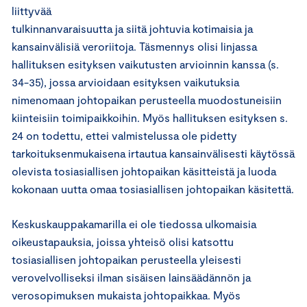
liittyvää
tulkinnanvaraisuutta ja siitä johtuvia kotimaisia ja
kansainvälisiä veroriitoja. Täsmennys olisi linjassa
hallituksen esityksen vaikutusten arvioinnin kanssa (s.
34-35), jossa arvioidaan esityksen vaikutuksia
nimenomaan johtopaikan perusteella muodostuneisiin
kiinteisiin toimipaikkoihin. Myös hallituksen esityksen s.
24 on todettu, ettei valmistelussa ole pidetty
tarkoituksenmukaisena irtautua kansainvälisesti käytössä
olevista tosiasiallisen johtopaikan käsitteistä ja luoda
kokonaan uutta omaa tosiasiallisen johtopaikan käsitettä.
Keskuskauppakamarilla ei ole tiedossa ulkomaisia
oikeustapauksia, joissa yhteisö olisi katsottu
tosiasiallisen johtopaikan perusteella yleisesti
verovelvolliseksi ilman sisäisen lainsäädännön ja
verosopimuksen mukaista johtopaikkaa. Myös