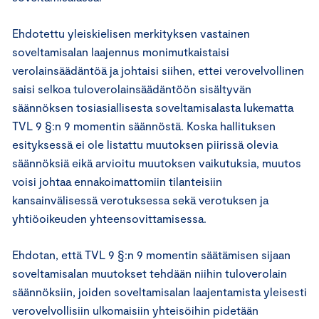
Ehdotettu yleiskielisen merkityksen vastainen
soveltamisalan laajennus monimutkaistaisi
verolainsäädäntöä ja johtaisi siihen, ettei verovelvollinen
saisi selkoa tuloverolainsäädäntöön sisältyvän
säännöksen tosiasiallisesta soveltamisalasta lukematta
TVL 9 §:n 9 momentin säännöstä. Koska hallituksen
esityksessä ei ole listattu muutoksen piirissä olevia
säännöksiä eikä arvioitu muutoksen vaikutuksia, muutos
voisi johtaa ennakoimattomiin tilanteisiin
kansainvälisessä verotuksessa sekä verotuksen ja
yhtiöoikeuden yhteensovittamisessa.
Ehdotan, että TVL 9 §:n 9 momentin säätämisen sijaan
soveltamisalan muutokset tehdään niihin tuloverolain
säännöksiin, joiden soveltamisalan laajentamista yleisesti
verovelvollisiin ulkomaisiin yhteisöihin pidetään