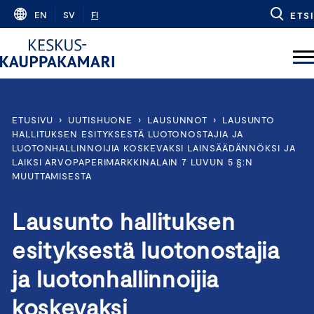
Skip
EN
SV
FI
ETSI
to
content
ETUSIVU
›
UUTISHUONE
›
LAUSUNNOT
›
LAUSUNTO
HALLITUKSEN ESITYKSESTÄ LUOTONOSTAJIA JA
LUOTONHALLINNOIJIA KOSKEVAKSI LAINSÄÄDÄNNÖKSI JA
LAIKSI ARVOPAPERIMARKKINALAIN 7 LUVUN 5 §:N
MUUTTAMISESTA
Lausunto hallituksen
esityksestä luotonostajia
ja luotonhallinnoijia
koskevaksi