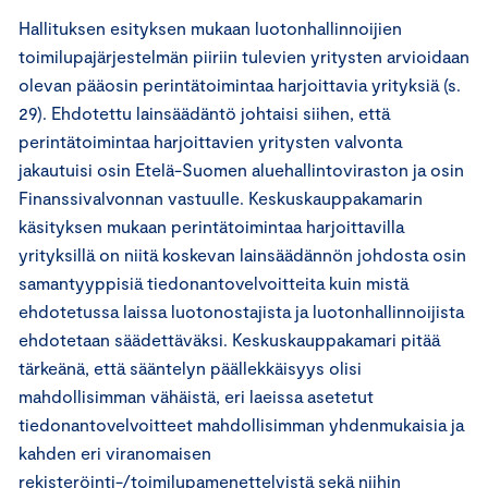
Hallituksen esityksen mukaan luotonhallinnoijien
toimilupajärjestelmän piiriin tulevien yritysten arvioidaan
olevan pääosin perintätoimintaa harjoittavia yrityksiä (s.
29). Ehdotettu lainsäädäntö johtaisi siihen, että
perintätoimintaa harjoittavien yritysten valvonta
jakautuisi osin Etelä-Suomen aluehallintoviraston ja osin
Finanssivalvonnan vastuulle. Keskuskauppakamarin
käsityksen mukaan perintätoimintaa harjoittavilla
yrityksillä on niitä koskevan lainsäädännön johdosta osin
samantyyppisiä tiedonantovelvoitteita kuin mistä
ehdotetussa laissa luotonostajista ja luotonhallinnoijista
ehdotetaan säädettäväksi. Keskuskauppakamari pitää
tärkeänä, että sääntelyn päällekkäisyys olisi
mahdollisimman vähäistä, eri laeissa asetetut
tiedonantovelvoitteet mahdollisimman yhdenmukaisia ja
kahden eri viranomaisen
rekisteröinti-/toimilupamenettelyistä sekä niihin