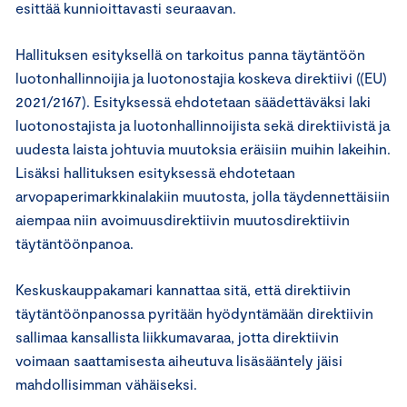
esittää kunnioittavasti seuraavan.
Hallituksen esityksellä on tarkoitus panna täytäntöön
luotonhallinnoijia ja luotonostajia koskeva direktiivi ((EU)
2021/2167). Esityksessä ehdotetaan säädettäväksi laki
luotonostajista ja luotonhallinnoijista sekä direktiivistä ja
uudesta laista johtuvia muutoksia eräisiin muihin lakeihin.
Lisäksi hallituksen esityksessä ehdotetaan
arvopaperimarkkinalakiin muutosta, jolla täydennettäisiin
aiempaa niin avoimuusdirektiivin muutosdirektiivin
täytäntöönpanoa.
Keskuskauppakamari kannattaa sitä, että direktiivin
täytäntöönpanossa pyritään hyödyntämään direktiivin
sallimaa kansallista liikkumavaraa, jotta direktiivin
voimaan saattamisesta aiheutuva lisäsääntely jäisi
mahdollisimman vähäiseksi.