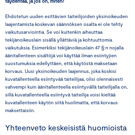
täydentää, ja jos on, miten?
Ehdotetun uuden esittävien taiteilijoiden yksinoikeuden
laajentamista koskevan säännöksen osalta ei ole tehty
vaikutusarviointia. Se voi kuitenkin aiheuttaa
tekijänoikeuslain sisällä yllättäviä ja kohtuuttomia
vaikutuksia. Esimerkiksi tekijänoikeuslain 47 §:n nojalla
äänitallenteen sisältöjä voi käyttää ilman esiintyjien
suostumuksia edellyttäen, että käytöstä maksetaan
korvaus. Uusi yksinoikeuden laajennus, joka koskisi
kuvatallenteella esiintyvää taiteilijaa, olisi olennaisesti
vahvempi kuin äänitallenteella esiintyvällä taiteilijalla on,
sillä kuvatallenteella esiintyvä taiteilija voisi kieltää
kuvatallenteen käytön siitä huolimatta, että korvaus
maksettaisiin.
Yhteenveto keskeisistä huomioista