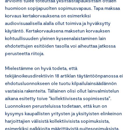
arviointi tulee toteuttaa yksittäistapauksittain ottaen
huomioon sopijapuolten sopimusvapaus. Tapa maksaa
korvaus kertakorvauksena on esimerkiksi
audiovisuaalisella alalla ollut toimiva ja hyväksytty
käytäntö. Kertakorvauksena maksetun korvauksen
kohtuullisuuden yleinen kyseenalaistaminen lain
ehdotettujen esitöiden tasolla voi aiheuttaa jatkossa
perusteetta riitoja.
Mielestämme on hyvä todeta, että
tekijänoikeusdirektiivin 18 artiklan täytäntöönpanossa ei
ehdotusluonnokseen ole tuotu kilpailulainsäädännön
vastaisia rakenteita. Tällainen olisi ollut lainvalmistelun
aikana esitetty toive ”kollektiivisesta sopimisesta”.
Luonnoksen perusteluissa todetaan, että kun on
kysymys kaupallisten yritysten ja yksityisten elinkeinon
harjoittajien välisistä kollektiivisista sopimuksista,
esimerkiksi palkkioita määrittävistä puitesopimuksista,