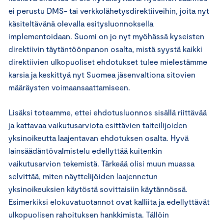
ei perustu DMS- tai verkkolähetysdirektiiveihin, joita nyt
käsiteltävänä olevalla esitysluonnoksella
implementoidaan. Suomi on jo nyt myöhässä kyseisten
direktiivin täytäntöönpanon osalta, mistä syystä kaikki
direktiivien ulkopuoliset ehdotukset tulee mielestämme
karsia ja keskittyä nyt Suomea jäsenvaltiona sitovien
määräysten voimaansaattamiseen.
Lisäksi toteamme, ettei ehdotusluonnos sisällä riittävää
ja kattavaa vaikutusarviota esittävien taiteilijoiden
yksinoikeutta laajentavan ehdotuksen osalta. Hyvä
lainsäädäntövalmistelu edellyttää kuitenkin
vaikutusarvion tekemistä. Tärkeää olisi muun muassa
selvittää, miten näyttelijöiden laajennetun
yksinoikeuksien käytöstä sovittaisiin käytännössä.
Esimerkiksi elokuvatuotannot ovat kalliita ja edellyttävät
ulkopuolisen rahoituksen hankkimista. Tällöin