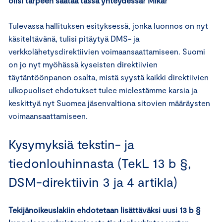
olisi tarpeen säätää tässä yhteydessä? Mikä?
Tulevassa hallituksen esityksessä, jonka luonnos on nyt
käsiteltävänä, tulisi pitäytyä DMS- ja
verkkolähetysdirektiivien voimaansaattamiseen. Suomi
on jo nyt myöhässä kyseisten direktiivien
täytäntöönpanon osalta, mistä syystä kaikki direktiivien
ulkopuoliset ehdotukset tulee mielestämme karsia ja
keskittyä nyt Suomea jäsenvaltiona sitovien määräysten
voimaansaattamiseen.
Kysymyksiä tekstin- ja
tiedonlouhinnasta (TekL 13 b §,
DSM-direktiivin 3 ja 4 artikla)
Tekijänoikeuslakiin ehdotetaan lisättäväksi uusi 13 b §