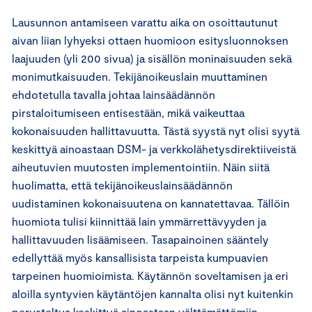
Lausunnon antamiseen varattu aika on osoittautunut
aivan liian lyhyeksi ottaen huomioon esitysluonnoksen
laajuuden (yli 200 sivua) ja sisällön moninaisuuden sekä
monimutkaisuuden. Tekijänoikeuslain muuttaminen
ehdotetulla tavalla johtaa lainsäädännön
pirstaloitumiseen entisestään, mikä vaikeuttaa
kokonaisuuden hallittavuutta. Tästä syystä nyt olisi syytä
keskittyä ainoastaan DSM- ja verkkolähetysdirektiiveistä
aiheutuvien muutosten implementointiin. Näin siitä
huolimatta, että tekijänoikeuslainsäädännön
uudistaminen kokonaisuutena on kannatettavaa. Tällöin
huomiota tulisi kiinnittää lain ymmärrettävyyden ja
hallittavuuden lisäämiseen. Tasapainoinen sääntely
edellyttää myös kansallisista tarpeista kumpuavien
tarpeinen huomioimista. Käytännön soveltamisen ja eri
aloilla syntyvien käytäntöjen kannalta olisi nyt kuitenkin
perusteltua keskittyä ainoastaan välttämättömiin