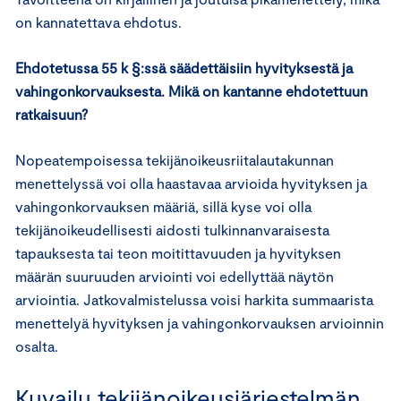
on kannatettava ehdotus.
Ehdotetussa 55 k §:ssä säädettäisiin hyvityksestä ja
vahingonkorvauksesta. Mikä on kantanne ehdotettuun
ratkaisuun?
Nopeatempoisessa tekijänoikeusriitalautakunnan
menettelyssä voi olla haastavaa arvioida hyvityksen ja
vahingonkorvauksen määriä, sillä kyse voi olla
tekijänoikeudellisesti aidosti tulkinnanvaraisesta
tapauksesta tai teon moitittavuuden ja hyvityksen
määrän suuruuden arviointi voi edellyttää näytön
arviointia. Jatkovalmistelussa voisi harkita summaarista
menettelyä hyvityksen ja vahingonkorvauksen arvioinnin
osalta.
Kuvailu tekijänoikeusjärjestelmän