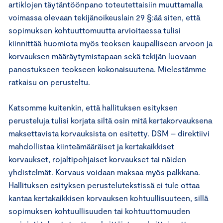
artiklojen täytäntöönpano toteutettaisiin muuttamalla
voimassa olevaan tekijänoikeuslain 29 §:ää siten, että
sopimuksen kohtuuttomuutta arvioitaessa tulisi
kiinnittää huomiota myös teoksen kaupalliseen arvoon ja
korvauksen määräytymistapaan sekä tekijän luovaan
panostukseen teokseen kokonaisuutena. Mielestämme
ratkaisu on perusteltu.
Katsomme kuitenkin, että hallituksen esityksen
perusteluja tulisi korjata siltä osin mitä kertakorvauksena
maksettavista korvauksista on esitetty. DSM – direktiivi
mahdollistaa kiinteämääräiset ja kertakaikkiset
korvaukset, rojaltipohjaiset korvaukset tai näiden
yhdistelmät. Korvaus voidaan maksaa myös palkkana.
Hallituksen esityksen perustelutekstissä ei tule ottaa
kantaa kertakaikkisen korvauksen kohtuullisuuteen, sillä
sopimuksen kohtuullisuuden tai kohtuuttomuuden