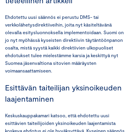
tieteellinen artikkeli
Ehdotettu uusi säännös ei perustu DMS- tai
verkkolähetysdirektiiveihin, joita nyt käsiteltävänä
olevalla esitysluonnoksella implementoidaan. Suomi on
jo nyt myöhässä kyseisten direktiivin täytäntöönpanon
osalta, mistä syystä kaikki direktiivien ulkopuoliset
ehdotukset tulee mielestämme karsia ja keskittyä nyt
Suomea jäsenvaltiona sitovien määräysten
voimaansaattamiseen.
Esittävän taiteilijan yksinoikeuden
laajentaminen
Keskuskauppakamari katsoo, että ehdotettu uusi
esittävien taiteilijoiden yksinoikeuden laajentamista
koskeva ehdotus ei ole hyväksyttävä. Kyseinen säännös