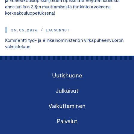
ja korkeakouluopiskelijoiden opiskeluterveydenhuollosta
annetun lain 2 §:n muuttamisesta (tutkinto avoimena
korkeakouluopetuksena)
26.05.2026 / LAUSUNNOT
Kommentti työ- ja elinkeinoministeriön virkapuheenvuoron
valmisteluun
Uutishuone
Julkaisut
Vaikuttaminen
Palvelut