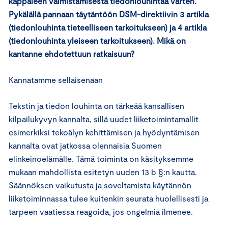
kappaleen valmistamisesta tiedonlouhintaa varten.
Pykälällä pannaan täytäntöön DSM-direktiivin 3 artikla
(tiedonlouhinta tieteelliseen tarkoitukseen) ja 4 artikla
(tiedonlouhinta yleiseen tarkoitukseen). Mikä on
kantanne ehdotettuun ratkaisuun?
Kannatamme sellaisenaan
Tekstin ja tiedon louhinta on tärkeää kansallisen
kilpailukyvyn kannalta, sillä uudet liiketoimintamallit
esimerkiksi tekoälyn kehittämisen ja hyödyntämisen
kannalta ovat jatkossa olennaisia Suomen
elinkeinoelämälle. Tämä toiminta on käsityksemme
mukaan mahdollista esitetyn uuden 13 b §:n kautta.
Säännöksen vaikutusta ja soveltamista käytännön
liiketoiminnassa tulee kuitenkin seurata huolellisesti ja
tarpeen vaatiessa reagoida, jos ongelmia ilmenee.