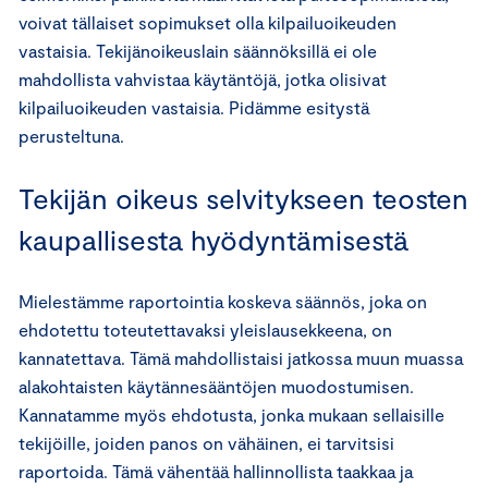
voivat tällaiset sopimukset olla kilpailuoikeuden
vastaisia. Tekijänoikeuslain säännöksillä ei ole
mahdollista vahvistaa käytäntöjä, jotka olisivat
kilpailuoikeuden vastaisia. Pidämme esitystä
perusteltuna.
Tekijän oikeus selvitykseen teosten
kaupallisesta hyödyntämisestä
Mielestämme raportointia koskeva säännös, joka on
ehdotettu toteutettavaksi yleislausekkeena, on
kannatettava. Tämä mahdollistaisi jatkossa muun muassa
alakohtaisten käytännesääntöjen muodostumisen.
Kannatamme myös ehdotusta, jonka mukaan sellaisille
tekijöille, joiden panos on vähäinen, ei tarvitsisi
raportoida. Tämä vähentää hallinnollista taakkaa ja