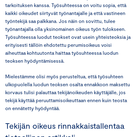
tarkoituksen kanssa. Työsuhteessa on voitu sopia, että
kaikki oikeudet siirtyvät työnantajalle ja että vastineen
työntekijä saa palkkana. Jos näin on sovittu, tulee
työnantajalla olla yksinomainen oikeus työn tulokseen.
Työsuhteessa luodut teokset ovat usein yhteisteoksia ja
erityisesti tällöin ehdotettu perumisoikeus voisi
aiheuttaa kohtuutonta haittaa työsuhteessa luodun
teoksen hyödyntämisessä.
Mielestämme olisi myös perusteltua, että työsuhteen
ulkopuolella luodun teoksen osalta ennakkoon maksettu
korvaus tulisi palauttaa tekijänoikeuden käyttäjälle, jos
tekijä käyttää peruuttamisoikeuttaan ennen kuin teosta
on ennätetty hyödyntää.
Tekijän oikeus rinnakkaistallentaa