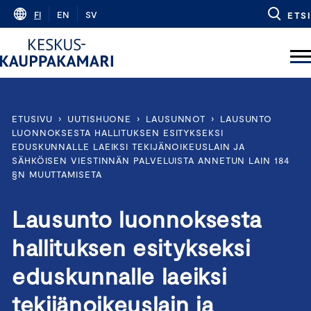
Skip
FI
EN
SV
ETSI
to
content
ETUSIVU
›
UUTISHUONE
›
LAUSUNNOT
›
LAUSUNTO
LUONNOKSESTA HALLITUKSEN ESITYKSEKSI
EDUSKUNNALLE LAEIKSI TEKIJÄNOIKEUSLAIN JA
SÄHKÖISEN VIESTINNÄN PALVELUISTA ANNETUN LAIN 184
§N MUUTTAMISETA
Lausunto luonnoksesta
hallituksen esitykseksi
eduskunnalle laeiksi
tekijänoikeuslain ja