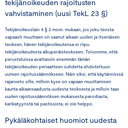
tekijänoikeuden rajoitusten
vahvistaminen (uusi TekL 23 §)
Tekijänoikeuslain 4 § 2 mom. mukaan, jos joku teosta
vapaasti muuttaen on saanut aikaan uuden ja itsenäisen
teoksen, hänen tekijänoikeutensa ei riipu
tekijänoikeudesta alkuperäisteokseen. Toivomme, että
perusteluissa avattaisiin enemmän tämän
tekijänoikeuden periaatteen suhdetta ehdotettuun
uuteen rajoitussäännökseen. Näin siksi, että käytännössä
rajanveto sille, milloin kyse on vapaan muuttamisen
kautta aikaansaadusta uudesta teoksesta ja milloin taas
uuden rajoitussäännöksen mukaisesta parodiasta,
karikatyyristä tai pastissista, ei ole helppo.
Pykäläkohtaiset huomiot uudesta