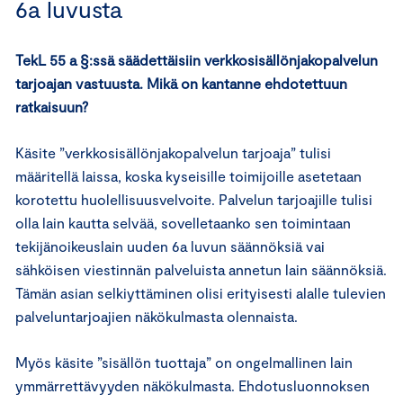
6a luvusta
TekL 55 a §:ssä säädettäisiin verkkosisällönjakopalvelun
tarjoajan vastuusta. Mikä on kantanne ehdotettuun
ratkaisuun?
Käsite ”verkkosisällönjakopalvelun tarjoaja” tulisi
määritellä laissa, koska kyseisille toimijoille asetetaan
korotettu huolellisuusvelvoite. Palvelun tarjoajille tulisi
olla lain kautta selvää, sovelletaanko sen toimintaan
tekijänoikeuslain uuden 6a luvun säännöksiä vai
sähköisen viestinnän palveluista annetun lain säännöksiä.
Tämän asian selkiyttäminen olisi erityisesti alalle tulevien
palveluntarjoajien näkökulmasta olennaista.
Myös käsite ”sisällön tuottaja” on ongelmallinen lain
ymmärrettävyyden näkökulmasta. Ehdotusluonnoksen