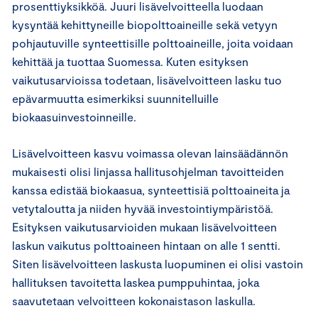
prosenttiyksikköä. Juuri lisävelvoitteella luodaan
kysyntää kehittyneille biopolttoaineille sekä vetyyn
pohjautuville synteettisille polttoaineille, joita voidaan
kehittää ja tuottaa Suomessa. Kuten esityksen
vaikutusarvioissa todetaan, lisävelvoitteen lasku tuo
epävarmuutta esimerkiksi suunnitelluille
biokaasuinvestoinneille.
Lisävelvoitteen kasvu voimassa olevan lainsäädännön
mukaisesti olisi linjassa hallitusohjelman tavoitteiden
kanssa edistää biokaasua, synteettisiä polttoaineita ja
vetytaloutta ja niiden hyvää investointiympäristöä.
Esityksen vaikutusarvioiden mukaan lisävelvoitteen
laskun vaikutus polttoaineen hintaan on alle 1 sentti.
Siten lisävelvoitteen laskusta luopuminen ei olisi vastoin
hallituksen tavoitetta laskea pumppuhintaa, joka
saavutetaan velvoitteen kokonaistason laskulla.