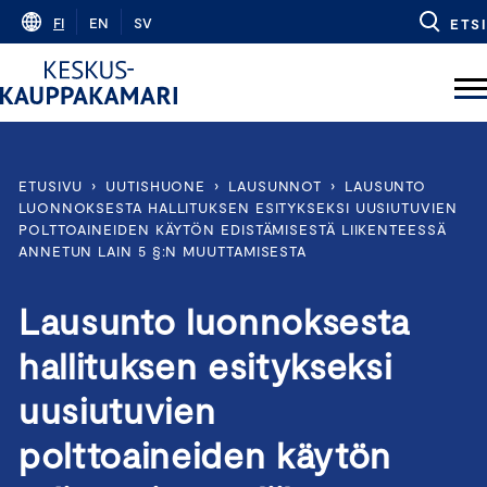
Skip
FI
EN
SV
ETSI
to
content
ETUSIVU
›
UUTISHUONE
›
LAUSUNNOT
›
LAUSUNTO
LUONNOKSESTA HALLITUKSEN ESITYKSEKSI UUSIUTUVIEN
POLTTOAINEIDEN KÄYTÖN EDISTÄMISESTÄ LIIKENTEESSÄ
ANNETUN LAIN 5 §:N MUUTTAMISESTA
Lausunto luonnoksesta
hallituksen esitykseksi
uusiutuvien
polttoaineiden käytön