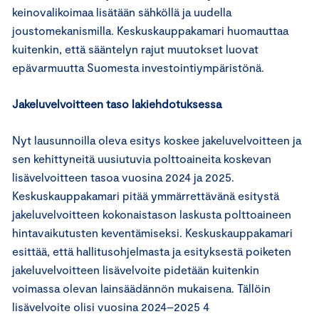
keinovalikoimaa lisätään sähköllä ja uudella
joustomekanismilla. Keskuskauppakamari huomauttaa
kuitenkin, että sääntelyn rajut muutokset luovat
epävarmuutta Suomesta investointiympäristönä.
Jakeluvelvoitteen taso lakiehdotuksessa
Nyt lausunnoilla oleva esitys koskee jakeluvelvoitteen ja
sen kehittyneitä uusiutuvia polttoaineita koskevan
lisävelvoitteen tasoa vuosina 2024 ja 2025.
Keskuskauppakamari pitää ymmärrettävänä esitystä
jakeluvelvoitteen kokonaistason laskusta polttoaineen
hintavaikutusten keventämiseksi. Keskuskauppakamari
esittää, että hallitusohjelmasta ja esityksestä poiketen
jakeluvelvoitteen lisävelvoite pidetään kuitenkin
voimassa olevan lainsäädännön mukaisena. Tällöin
lisävelvoite olisi vuosina 2024–2025 4