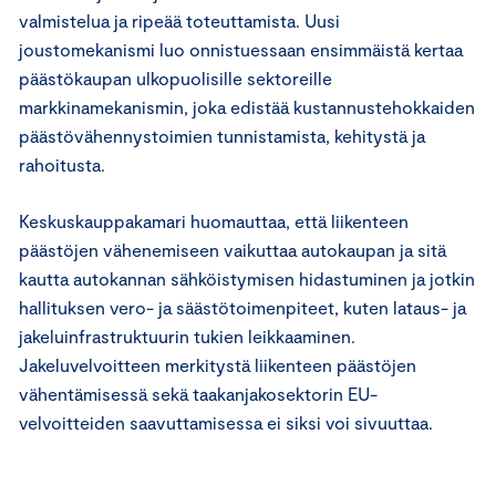
valmistelua ja ripeää toteuttamista. Uusi
joustomekanismi luo onnistuessaan ensimmäistä kertaa
päästökaupan ulkopuolisille sektoreille
markkinamekanismin, joka edistää kustannustehokkaiden
päästövähennystoimien tunnistamista, kehitystä ja
rahoitusta.
Keskuskauppakamari huomauttaa, että liikenteen
päästöjen vähenemiseen vaikuttaa autokaupan ja sitä
kautta autokannan sähköistymisen hidastuminen ja jotkin
hallituksen vero- ja säästötoimenpiteet, kuten lataus- ja
jakeluinfrastruktuurin tukien leikkaaminen.
Jakeluvelvoitteen merkitystä liikenteen päästöjen
vähentämisessä sekä taakanjakosektorin EU-
velvoitteiden saavuttamisessa ei siksi voi sivuuttaa.