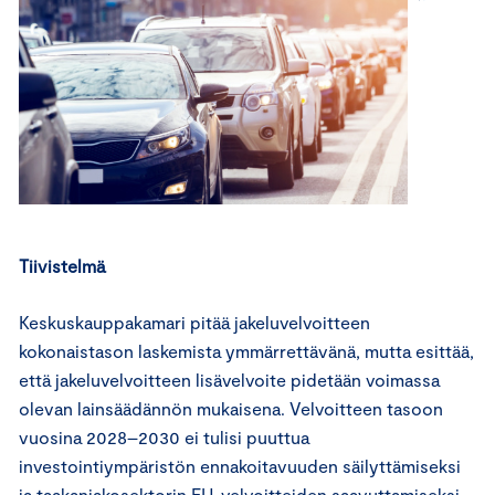
Tiivistelmä
Keskuskauppakamari pitää jakeluvelvoitteen
kokonaistason laskemista ymmärrettävänä, mutta esittää,
että jakeluvelvoitteen lisävelvoite pidetään voimassa
olevan lainsäädännön mukaisena. Velvoitteen tasoon
vuosina 2028–2030 ei tulisi puuttua
investointiympäristön ennakoitavuuden säilyttämiseksi
ja taakanjakosektorin EU-velvoitteiden saavuttamiseksi.