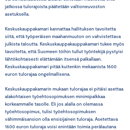
jatkossa tulorajoista päätetään valtioneuvoston
asetuksella.
Keskuskauppakamari kannattaa hallituksen tavoitetta
siitä, että työperäisen maahanmuuton on vahvistettava
julkista taloutta. Keskuskauppakauppakamari tukee myös
tavoitetta, että Suomeen töihin tullut työntekijä pystyisi
lähtökohtaisesti elättämään itsensä palkallaan.
Keskuskauppakamari pitää kuitenkin mekaanista 1600
euron tulorajaa ongelmallisena.
Keskuskauppakamarin mukaan tulorajaa ei pitäisi asettaa
alakohtaisen työehtosopimuksen minimipalkkaa
korkeammalle tasolle. Eli jos alalla on olemassa
työehtosopimus, tulisi työehtosopimuksen
vähimmäisansion olla ensisijainen tuloraja. Asetettava
1600 euron tuloraja voisi enintään toimia perälautana