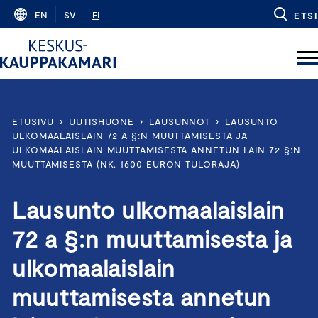
Skip
EN
SV
FI
ETSI
to
content
ETUSIVU
›
UUTISHUONE
›
LAUSUNNOT
›
LAUSUNTO
ULKOMAALAISLAIN 72 A §:N MUUTTAMISESTA JA
ULKOMAALAISLAIN MUUTTAMISESTA ANNETUN LAIN 72 §:N
MUUTTAMISESTA (NK. 1600 EURON TULORAJA)
Lausunto ulkomaalaislain
72 a §:n muuttamisesta ja
ulkomaalaislain
muuttamisesta annetun