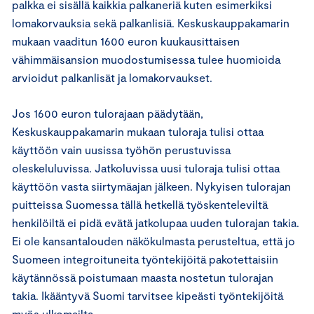
palkka ei sisällä kaikkia palkaneriä kuten esimerkiksi
lomakorvauksia sekä palkanlisiä. Keskuskauppakamarin
mukaan vaaditun 1600 euron kuukausittaisen
vähimmäisansion muodostumisessa tulee huomioida
arvioidut palkanlisät ja lomakorvaukset.
Jos 1600 euron tulorajaan päädytään,
Keskuskauppakamarin mukaan tuloraja tulisi ottaa
käyttöön vain uusissa työhön perustuvissa
oleskeluluvissa. Jatkoluvissa uusi tuloraja tulisi ottaa
käyttöön vasta siirtymäajan jälkeen. Nykyisen tulorajan
puitteissa Suomessa tällä hetkellä työskenteleviltä
henkilöiltä ei pidä evätä jatkolupaa uuden tulorajan takia.
Ei ole kansantalouden näkökulmasta perusteltua, että jo
Suomeen integroituneita työntekijöitä pakotettaisiin
käytännössä poistumaan maasta nostetun tulorajan
takia. Ikääntyvä Suomi tarvitsee kipeästi työntekijöitä
myös ulkomailta.