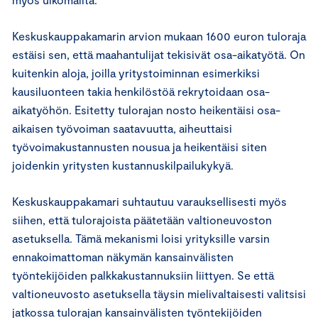
Keskuskauppakamarin arvion mukaan 1600 euron tuloraja
estäisi sen, että maahantulijat tekisivät osa-aikatyötä. On
kuitenkin aloja, joilla yritystoiminnan esimerkiksi
kausiluonteen takia henkilöstöä rekrytoidaan osa-
aikatyöhön. Esitetty tulorajan nosto heikentäisi osa-
aikaisen työvoiman saatavuutta, aiheuttaisi
työvoimakustannusten nousua ja heikentäisi siten
joidenkin yritysten kustannuskilpailukykyä.
Keskuskauppakamari suhtautuu varauksellisesti myös
siihen, että tulorajoista päätetään valtioneuvoston
asetuksella. Tämä mekanismi loisi yrityksille varsin
ennakoimattoman näkymän kansainvälisten
työntekijöiden palkkakustannuksiin liittyen. Se että
valtioneuvosto asetuksella täysin mielivaltaisesti valitsisi
jatkossa tulorajan kansainvälisten työntekijöiden