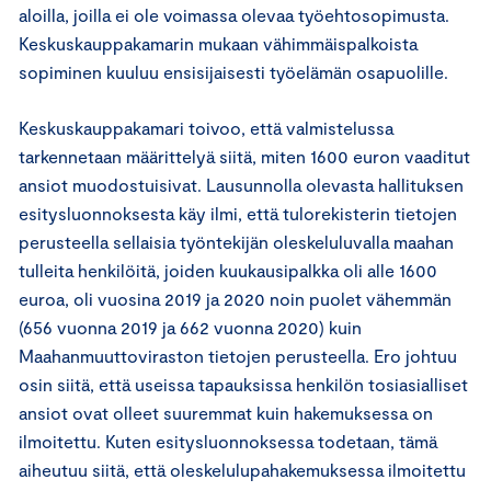
aloilla, joilla ei ole voimassa olevaa työehtosopimusta.
Keskuskauppakamarin mukaan vähimmäispalkoista
sopiminen kuuluu ensisijaisesti työelämän osapuolille.
Keskuskauppakamari toivoo, että valmistelussa
tarkennetaan määrittelyä siitä, miten 1600 euron vaaditut
ansiot muodostuisivat. Lausunnolla olevasta hallituksen
esitysluonnoksesta käy ilmi, että tulorekisterin tietojen
perusteella sellaisia työntekijän oleskeluluvalla maahan
tulleita henkilöitä, joiden kuukausipalkka oli alle 1600
euroa, oli vuosina 2019 ja 2020 noin puolet vähemmän
(656 vuonna 2019 ja 662 vuonna 2020) kuin
Maahanmuuttoviraston tietojen perusteella. Ero johtuu
osin siitä, että useissa tapauksissa henkilön tosiasialliset
ansiot ovat olleet suuremmat kuin hakemuksessa on
ilmoitettu. Kuten esitysluonnoksessa todetaan, tämä
aiheutuu siitä, että oleskelulupahakemuksessa ilmoitettu