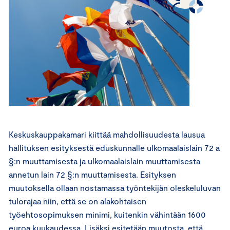
Keskuskauppakamari kiittää mahdollisuudesta lausua
hallituksen esityksestä eduskunnalle ulkomaalaislain 72 a
§:n muuttamisesta ja ulkomaalaislain muuttamisesta
annetun lain 72 §:n muuttamisesta. Esityksen
muutoksella ollaan nostamassa työntekijän oleskeluluvan
tulorajaa niin, että se on alakohtaisen
työehtosopimuksen minimi, kuitenkin vähintään 1600
euroa kuukaudessa. Lisäksi esitetään muutosta, että