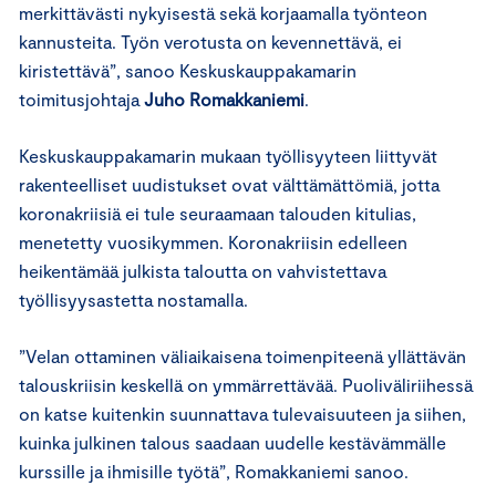
merkittävästi nykyisestä sekä korjaamalla työnteon
kannusteita. Työn verotusta on kevennettävä, ei
kiristettävä”, sanoo Keskuskauppakamarin
toimitusjohtaja
Juho Romakkaniemi
.
Keskuskauppakamarin mukaan työllisyyteen liittyvät
rakenteelliset uudistukset ovat välttämättömiä, jotta
koronakriisiä ei tule seuraamaan talouden kitulias,
menetetty vuosikymmen. Koronakriisin edelleen
heikentämää julkista taloutta on vahvistettava
työllisyysastetta nostamalla.
”Velan ottaminen väliaikaisena toimenpiteenä yllättävän
talouskriisin keskellä on ymmärrettävää. Puoliväliriihessä
on katse kuitenkin suunnattava tulevaisuuteen ja siihen,
kuinka julkinen talous saadaan uudelle kestävämmälle
kurssille ja ihmisille työtä”, Romakkaniemi sanoo.