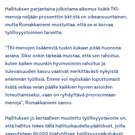
Hallituksen perjantaina julkistama aikomus lisätä TKI-
menoja neljään prosenttiin bkt:stä on oikeansuuntainen,
mutta Romakkaniemi muistuttaa, että se ei korvaa
työllisyystoimien tarvetta.
“TKI-menojen lisäämistä tuskin kukaan pitää huonona
asiana. Siksi onkin tärkeää muistaa, että sen rahoitus,
kuten kaiken muunkin hyvinvoinnin rahoitus ja
tulevaisuuden kasvu vaativat merkittävästi nykyistä
enemmän työllisiä. Emme voi myöskään loputtomasti
lisätä velkaa velan päälle kaikkien hyvien asioiden
toteuttamiseksi, vaan on ryhdyttävä priorisoimaan
menoja”, Romakkaniemi sanoo.
Hallituksen jo kertaalleen muutettu työllisyystavoite on,
että hallitus tekee tällä hallituskaudella päätökset, joilla
saavutetaan 80 000 lisätyöllisen työllisyysvaikutukset