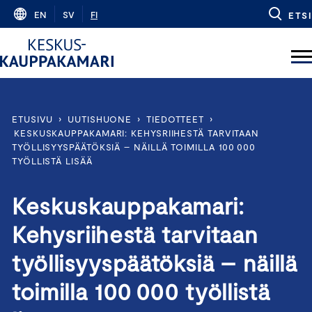
Skip
EN
SV
FI
ETSI
to
content
ETUSIVU
›
UUTISHUONE
›
TIEDOTTEET
›
KESKUSKAUPPAKAMARI: KEHYSRIIHESTÄ TARVITAAN
TYÖLLISYYSPÄÄTÖKSIÄ – NÄILLÄ TOIMILLA 100 000
TYÖLLISTÄ LISÄÄ
Keskuskauppakamari:
Kehysriihestä tarvitaan
työllisyyspäätöksiä – näillä
toimilla 100 000 työllistä