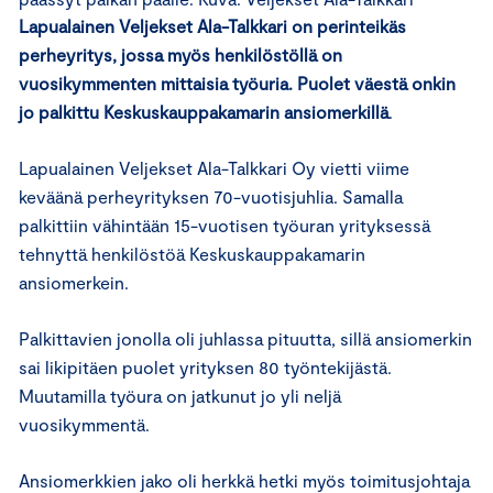
Lapualainen Veljekset Ala-Talkkari on perinteikäs
perheyritys, jossa myös henkilöstöllä on
vuosikymmenten mittaisia työuria. Puolet väestä onkin
jo palkittu Keskuskauppakamarin ansiomerkillä
.
Lapualainen Veljekset Ala-Talkkari Oy vietti viime
keväänä perheyrityksen 70-vuotisjuhlia. Samalla
palkittiin vähintään 15-vuotisen työuran yrityksessä
tehnyttä henkilöstöä Keskuskauppakamarin
ansiomerkein.
Palkittavien jonolla oli juhlassa pituutta, sillä ansiomerkin
sai likipitäen puolet yrityksen 80 työntekijästä.
Muutamilla työura on jatkunut jo yli neljä
vuosikymmentä.
Ansiomerkkien jako oli herkkä hetki myös toimitusjohtaja