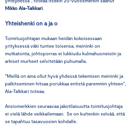
yhteydessä”, toteaa itsekin 20-vuotismerkin saanut
Mikko Ala-Talkkari
.
Yhteishenki on a ja o
Toimitusjohtajan mukaan heidän kokoisessaan
yrityksessä väki tuntee toisensa, meininki on
mutkatonta, johtoporras ei lukkiudu kulmahuoneisiin ja
arkiset murheet selvitetään puhumalla.
”Meillä on aina ollut hyvä yhdessä tekemisen meininki ja
palkitseminen hitsaa porukkaa entistä paremmin yhteen”,
Ala-Talkkari toteaa.
Ansiomerkkien seuraavaa jakotilaisuutta toimitusjohtaja
ei vielä lähde veikkailemaan. Se on kuitenkin selvää, että
se tapahtuu tasavuosien kohdalle.