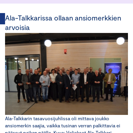
Ala-Talkkarissa ollaan ansiomerkkien
arvoisia
Ala-Talkkarin tasavuosijuhlissa oli mittava joukko
ansiomerkin saajia, vaikka tusinan verran palkittavia ei
päässyt paikan päälle. Kuva: Veljekset Ala-Talkkari