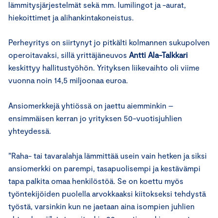
lämmitysjärjestelmät sekä mm. lumilingot ja -aurat,
hiekoittimet ja alihankintakoneistus.
Perheyritys on siirtynyt jo pitkälti kolmannen sukupolven
operoitavaksi, sillä yrittäjäneuvos
Antti Ala-Talkkari
keskittyy hallitustyöhön. Yrityksen liikevaihto oli viime
vuonna noin 14,5 miljoonaa euroa.
Ansiomerkkejä yhtiössä on jaettu aiemminkin –
ensimmäisen kerran jo yrityksen 50-vuotisjuhlien
yhteydessä.
”Raha- tai tavaralahja lämmittää usein vain hetken ja siksi
ansiomerkki on parempi, tasapuolisempi ja kestävämpi
tapa palkita omaa henkilöstöä. Se on koettu myös
työntekijöiden puolella arvokkaaksi kiitokseksi tehdystä
työstä, varsinkin kun ne jaetaan aina isompien juhlien