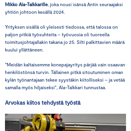
Mikko Ala-Talkkarille
, joka nousi isänsä Antin seuraajaksi
yhtiön johtoon kesällä 2024.
Yrityksen sisällä oli yleisesti tiedossa, että talossa on
paljon pitkiä työsuhteita – työvuosia oli tuoreella
toimitusjohtajallakin takana jo 25. Silti palkittavien määrä
kuului yllättäneen.
”Meidän kaltaisemme konepajayritys pärjää vain osaavan
henkilöstönsä turvin. Tällainen pitkä sitoutuminen oman
kylän työnantajaan tekee syystäkin kiitolliseksi – ja vetää
samalla myös hiljaiseksi”, Ala-Talkkari tunnustaa.
Arvokas kiitos tehdystä työstä