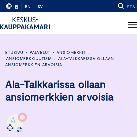
Skip
FI
EN
SV
ETSI
to
content
ETUSIVU
›
PALVELUT
›
ANSIOMERKIT
›
ANSIOMERKKIUUTISIA
›
ALA-TALKKARISSA OLLAAN
ANSIOMERKKIEN ARVOISIA
Ala-Talkkarissa ollaan
ansiomerkkien arvoisia