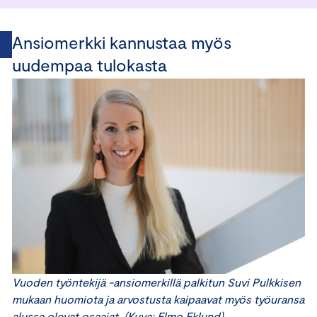
Ansiomerkki kannustaa myös
uudempaa tulokasta
Vuoden työntekijä -ansiomerkillä palkitun Suvi Pulkkisen
mukaan huomiota ja arvostusta kaipaavat myös työuransa
alussa olevat osaajat.
(Kuva: Elmo Eklund)