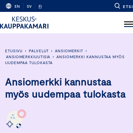
Skip
EN
SV
FI
ETSI
to
content
ETUSIVU
›
PALVELUT
›
ANSIOMERKIT
›
ANSIOMERKKIUUTISIA
›
ANSIOMERKKI KANNUSTAA MYÖS
UUDEMPAA TULOKASTA
Ansiomerkki kannustaa
myös uudempaa tulokasta