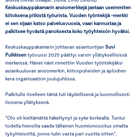
Keskuskauppakamarin ansiomerkkejä jaetaan useimmiten
kiitoksena pitkistä työurista. Vuoden työntekijä -merkki
ei sen sijaan katso palvelusvuosia, vaan kannustaa ja
palkitsee hyvästä panoksesta koko työyhteisön hyväksi.
Keskuskauppakamarin johtavan asiantuntijan
Suvi
Pulkkisen
työvuosi 2025 päättyi varsin yllätyksellisissä
merkeissä. Hänet näet nimettiin Vuoden työntekijäksi
asiankuuluvan ansiomerkin, kiitospuheiden ja aplodien
kera organisaation joulujuhlissa.
Palkitulle itselleen tämä tuli täydellisenä ja luonnollisesti
iloisena yllätyksenä.
”Olo oli kieltämättä häkeltynyt ja syke korkealla. Tuntui
todella hienolta saada tällainen huomionosoitus omalta
työyhteisöltä, jonne tulin vasta pari vuotta sitten”,