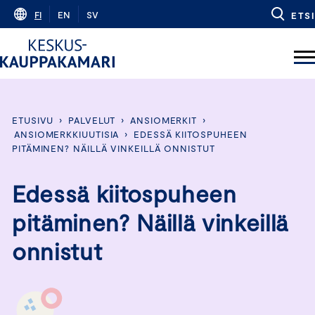
Skip
FI
EN
SV
ETSI
to
content
ETUSIVU
›
PALVELUT
›
ANSIOMERKIT
›
ANSIOMERKKIUUTISIA
›
EDESSÄ KIITOSPUHEEN
PITÄMINEN? NÄILLÄ VINKEILLÄ ONNISTUT
Edessä kiitospuheen
pitäminen? Näillä vinkeillä
onnistut