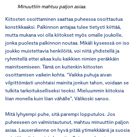
Minuuttiin mahtuu paljon asiaa.
Kiitosten osoittaminen saattaa puheessa osoittautua
konstikkaaksi. Palkinnon antajaa tulee tietysti kiittää,
mutta mukana voi olla kiitokset myös omalle joukolle,
jonka puolesta palkinnon noutaa. Mikäli kyseessä on iso
joukko muistettavia henkilöitä, voi niitä yhdistellä ja
ryhmitellä ettei aikaa kulu kaikkien nimien peräkkäin
mainitsemiseen. Tämä on kuitenkin kiitosten
osoittamisen vaikein kohta. “Vaikka puhuja aivan
vilpittömästi unohtaisi mainita jonkun tahon, voidaan se
tulkita tarkoitukselliseksi teoksi. Mieluummin kiitoksia
liian monella kuin liian vähälle”, Välikoski sanoo.
Mitä lyhyempi puhe, sitä parempi lopputulos. Jos
puheeseen on valmistautunut, mahtuu minuuttiin paljon
asiaa. Lauserakenne on hyvä pitää ytimekkäänä ja suosia