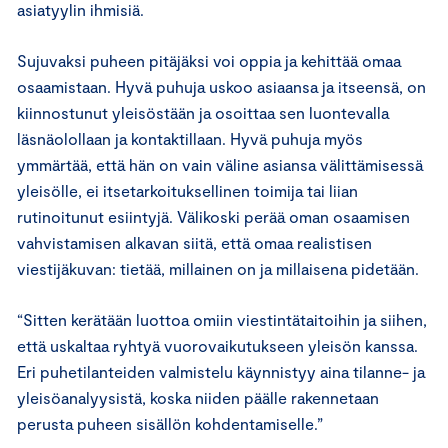
asiatyylin ihmisiä.
Sujuvaksi puheen pitäjäksi voi oppia ja kehittää omaa
osaamistaan. Hyvä puhuja uskoo asiaansa ja itseensä, on
kiinnostunut yleisöstään ja osoittaa sen luontevalla
läsnäolollaan ja kontaktillaan. Hyvä puhuja myös
ymmärtää, että hän on vain väline asiansa välittämisessä
yleisölle, ei itsetarkoituksellinen toimija tai liian
rutinoitunut esiintyjä. Välikoski perää oman osaamisen
vahvistamisen alkavan siitä, että omaa realistisen
viestijäkuvan: tietää, millainen on ja millaisena pidetään.
“Sitten kerätään luottoa omiin viestintätaitoihin ja siihen,
että uskaltaa ryhtyä vuorovaikutukseen yleisön kanssa.
Eri puhetilanteiden valmistelu käynnistyy aina tilanne- ja
yleisöanalyysistä, koska niiden päälle rakennetaan
perusta puheen sisällön kohdentamiselle.”