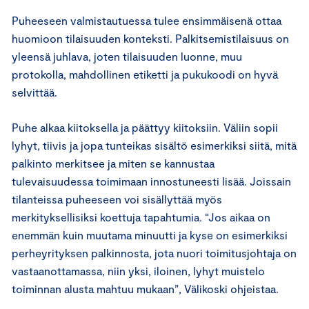
Puheeseen valmistautuessa tulee ensimmäisenä ottaa
huomioon tilaisuuden konteksti. Palkitsemistilaisuus on
yleensä juhlava, joten tilaisuuden luonne, muu
protokolla, mahdollinen etiketti ja pukukoodi on hyvä
selvittää.
Puhe alkaa kiitoksella ja päättyy kiitoksiin. Väliin sopii
lyhyt, tiivis ja jopa tunteikas sisältö esimerkiksi siitä, mitä
palkinto merkitsee ja miten se kannustaa
tulevaisuudessa toimimaan innostuneesti lisää. Joissain
tilanteissa puheeseen voi sisällyttää myös
merkityksellisiksi koettuja tapahtumia. “Jos aikaa on
enemmän kuin muutama minuutti ja kyse on esimerkiksi
perheyrityksen palkinnosta, jota nuori toimitusjohtaja on
vastaanottamassa, niin yksi, iloinen, lyhyt muistelo
toiminnan alusta mahtuu mukaan”, Välikoski ohjeistaa.