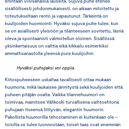
enintään viisisanaisia lauseita. Sujuva puhe etenee
sisällöllisesti johdonmukaisesti, on aikaan mitoitettu ja
toteutukseltaan rento ja vapautunut. Tärkeintä on
kuulijoiden huomiointi. Hyväksi sujuva puhe tulee, kun
se on asiallisesti yleisöön ja tilanteeseen sovitettu, läsnä
oleva ja spontaanisti valmistellun oloinen. Sisällössä
yksinkertaisuus on valttia eikä kikkailu esimerkiksi
ammattisanastolla yleensä pure kuulijoihin.
Hyväksi puhujaksi voi oppia.
Kiitospuheeseen uskaltaa tavallisesti ottaa mukaan
huumoria, mikä laukaisee jännitystä sekä kuulijoiden että
puheen pitäjän osalta. Vaikka tilannehuumori on
toimivaa, mainitsee Välikoski turvallisena vaihtoehtona
puhujaan itseensä liittyvän, elegantin huumorin.
Pakollista huumorilla tehostaminen ei kuitenkaan ole –
toisilta se tulee luonnostaan, toiset taas ovat enemmän