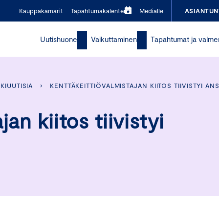
Kauppakamarit
Tapahtumakalenteri
Medialle
ASIANTUN
Uutishuone
Vaikuttaminen
Tapahtumat ja valme
KIUUTISIA
›
KENTTÄKEITTIÖVALMISTAJAN KIITOS TIIVISTYI AN
an kiitos tiivistyi