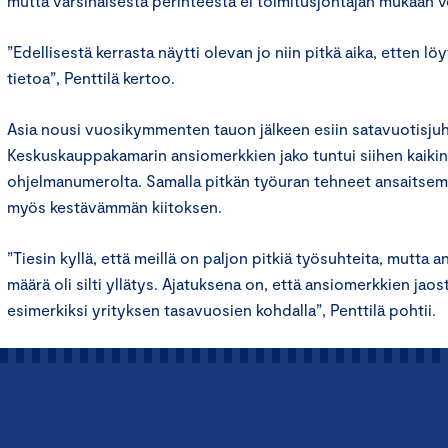
mutta varsinaisesta perinteestä ei toimitusjohtajan mukaan v
”Edellisestä kerrasta näytti olevan jo niin pitkä aika, etten lö
tietoa”, Penttilä kertoo.
Asia nousi vuosikymmenten tauon jälkeen esiin satavuotisjuh
Keskuskauppakamarin ansiomerkkien jako tuntui siihen kaikin
ohjelmanumerolta. Samalla pitkän työuran tehneet ansaitsem
myös kestävämmän kiitoksen.
”Tiesin kyllä, että meillä on paljon pitkiä työsuhteita, mutta 
määrä oli silti yllätys. Ajatuksena on, että ansiomerkkien jaost
esimerkiksi yrityksen tasavuosien kohdalla”, Penttilä pohtii.