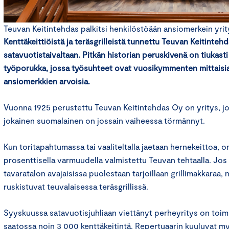
Teuvan Keitintehdas palkitsi henkilöstöään ansiomerkein yrit
Kenttäkeittiöistä ja teräsgrilleistä tunnettu Teuvan Keitintehdas
satavuotistaivaltaan. Pitkän historian peruskivenä on tiukast
työporukka, jossa työsuhteet ovat vuosikymmenten mittaisia
ansiomerkkien arvoisia
.
Vuonna 1925 perustettu Teuvan Keitintehdas Oy on yritys, jon
jokainen suomalainen on jossain vaiheessa törmännyt.
Kun toritapahtumassa tai vaaliteltalla jaetaan hernekeittoa, o
prosenttisella varmuudella valmistettu Teuvan tehtaalla. Jos 
tavaratalon avajaisissa puolestaan tarjoillaan grillimakkaraa,
ruskistuvat teuvalaisessa teräsgrillissä.
Syyskuussa satavuotisjuhliaan viettänyt perheyritys on to
saatossa noin 3 000 kenttäkeitintä. Repertuaarin kuuluvat m