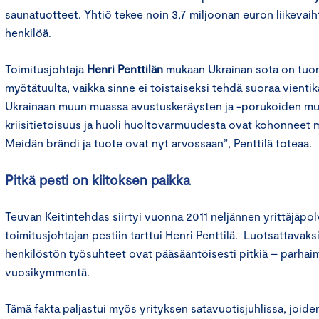
saunatuotteet. Yhtiö tekee noin 3,7 miljoonan euron liikevaiht
henkilöä.
Toimitusjohtaja
Henri Penttilän
mukaan Ukrainan sota on tuon
myötätuulta, vaikka sinne ei toistaiseksi tehdä suoraa vienti
Ukrainaan muun muassa avustuskeräysten ja -porukoiden muk
kriisitietoisuus ja huoli huoltovarmuudesta ovat kohonneet m
Meidän brändi ja tuote ovat nyt arvossaan”, Penttilä toteaa.
Pitkä pesti on kiitoksen paikka
Teuvan Keitintehdas siirtyi vuonna 2011 neljännen yrittäjäpol
toimitusjohtajan pestiin tarttui Henri Penttilä. Luotsattavaksi 
henkilöstön työsuhteet ovat pääsääntöisesti pitkiä – parhaim
vuosikymmentä.
Tämä fakta paljastui myös yrityksen satavuotisjuhlissa, joi