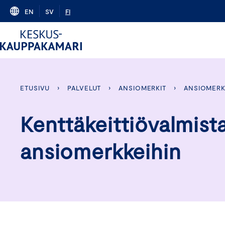
Skip
EN
SV
FI
to
content
ETUSIVU
›
PALVELUT
›
ANSIOMERKIT
›
ANSIOMERK
Kenttäkeittiövalmistaj
ansiomerkkeihin