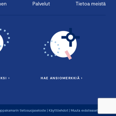
nen
Palvelut
Tietoa meistä
KSI ›
HAE ANSIOMERKKIÄ ›
ppakamarin tietosuojaseloste
|
Käyttöehdot
|
Muuta evästeasetuksia