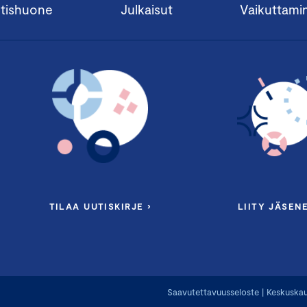
tishuone
Julkaisut
Vaikuttami
TILAA UUTISKIRJE ›
LIITY JÄSENE
Saavutettavuusseloste
|
Keskuskau