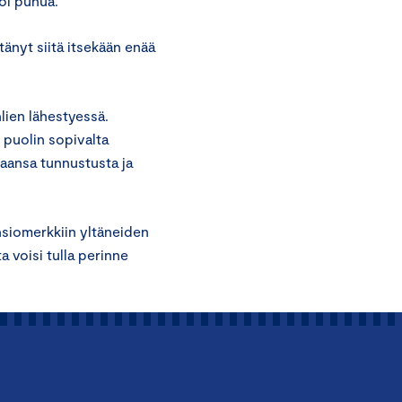
oi puhua.
ytänyt siitä itsekään enää
lien lähestyessä.
 puolin sopivalta
aansa tunnustusta ja
ansiomerkkiin yltäneiden
a voisi tulla perinne