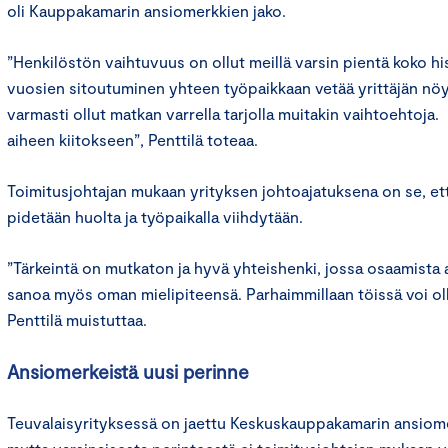
oli Kauppakamarin ansiomerkkien jako.
”Henkilöstön vaihtuvuus on ollut meillä varsin pientä koko h
vuosien sitoutuminen yhteen työpaikkaan vetää yrittäjän nöyrä
varmasti ollut matkan varrella tarjolla muitakin vaihtoehtoja
aiheen kiitokseen”, Penttilä toteaa.
Toimitusjohtajan mukaan yrityksen johtoajatuksena on se, et
pidetään huolta ja työpaikalla viihdytään.
”Tärkeintä on mutkaton ja hyvä yhteishenki, jossa osaamista 
sanoa myös oman mielipiteensä. Parhaimmillaan töissä voi oll
Penttilä muistuttaa.
Ansiomerkeistä uusi perinne
Teuvalaisyrityksessä on jaettu Keskuskauppakamarin ansiom