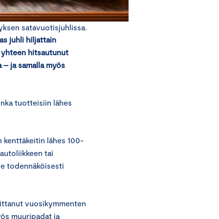
yksen satavuotisjuhlissa.
 juhli hiljattain
i yhteen hitsautunut
 – ja samalla myös
ka tuotteisiin lähes
n kenttäkeitin lähes 100-
autoliikkeen tai
 ne todennäköisesti
imittanut vuosikymmenten
yös muuripadat ja