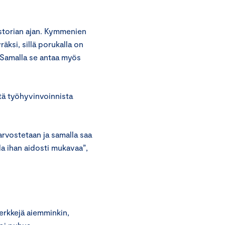
istorian ajan. Kymmenien
ksi, sillä porukalla on
. Samalla se antaa myös
tä työhyvinvoinnista
arvostetaan ja samalla saa
a ihan aidosti mukavaa”,
erkkejä aiemminkin,