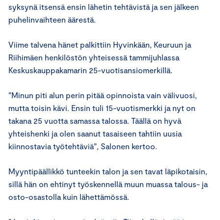
syksynä itsensä ensin lähetin tehtävistä ja sen jälkeen
puhelinvaihteen äärestä.
Viime talvena hänet palkittiin Hyvinkään, Keuruun ja
Riihimäen henkilöstön yhteisessä tammijuhlassa
Keskuskauppakamarin 25-vuotisansiomerkillä.
”Minun piti alun perin pitää opinnoista vain välivuosi,
mutta toisin kävi. Ensin tuli 15-vuotismerkki ja nyt on
takana 25 vuotta samassa talossa. Täällä on hyvä
yhteishenki ja olen saanut tasaiseen tahtiin uusia
kiinnostavia työtehtäviä”, Salonen kertoo.
Myyntipäällikkö tunteekin talon ja sen tavat läpikotaisin,
sillä hän on ehtinyt työskennellä muun muassa talous- ja
osto-osastolla kuin lähettämössä.