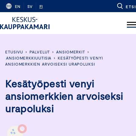
Skip
EN
SV
FI
ETSI
to
content
ETUSIVU
›
PALVELUT
›
ANSIOMERKIT
›
ANSIOMERKKIUUTISIA
›
KESÄTYÖPESTI VENYI
ANSIOMERKKIEN ARVOISEKSI URAPOLUKSI
Kesätyöpesti venyi
ansiomerkkien arvoiseksi
urapoluksi