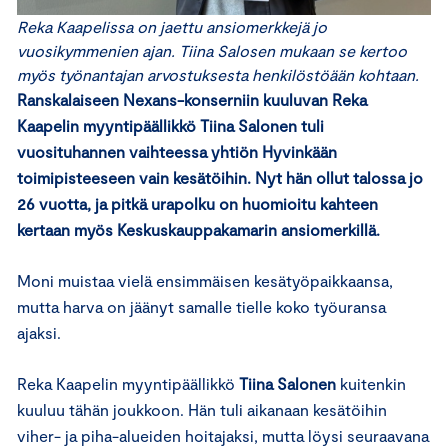
Reka Kaapelissa on jaettu ansiomerkkejä jo
vuosikymmenien ajan. Tiina Salosen mukaan se kertoo
myös työnantajan arvostuksesta henkilöstöään kohtaan.
Ranskalaiseen Nexans-konserniin kuuluvan Reka
Kaapelin myyntipäällikkö
Tiina Salonen tuli
vuosituhannen vaihteessa yhtiön Hyvinkään
toimipisteeseen vain kesätöihin. Nyt hän ollut talossa jo
26 vuotta, ja pitkä urapolku on huomioitu kahteen
kertaan myös Keskuskauppakamarin ansiomerkillä.
Moni muistaa vielä ensimmäisen kesätyöpaikkaansa,
mutta harva on jäänyt samalle tielle koko työuransa
ajaksi.
Reka Kaapelin myyntipäällikkö
Tiina Salonen
kuitenkin
kuuluu tähän joukkoon. Hän tuli aikanaan kesätöihin
viher- ja piha-alueiden hoitajaksi, mutta löysi seuraavana