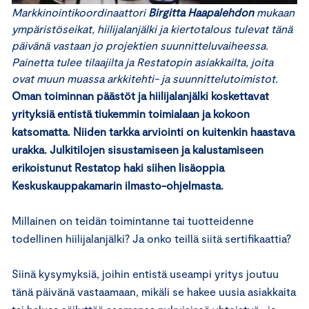
Markkinointikoordinaattori
Birgitta Haapalehdon
mukaan
ympäristöseikat, hiilijalanjälki ja kiertotalous tulevat tänä
päivänä vastaan jo projektien suunnitteluvaiheessa.
Painetta tulee tilaajilta ja Restatopin asiakkailta, joita
ovat muun muassa arkkitehti- ja suunnittelutoimistot.
Oman toiminnan päästöt ja hiilijalanjälki koskettavat
yrityksiä entistä tiukemmin toimialaan ja kokoon
katsomatta. Niiden tarkka arviointi on kuitenkin haastava
urakka. Julkitilojen sisustamiseen ja kalustamiseen
erikoistunut Restatop haki siihen lisäoppia
Keskuskauppakamarin ilmasto-ohjelmasta.
Millainen on teidän toimintanne tai tuotteidenne
todellinen hiilijalanjälki? Ja onko teillä siitä sertifikaattia?
Siinä kysymyksiä, joihin entistä useampi yritys joutuu
tänä päivänä vastaamaan, mikäli se hakee uusia asiakkaita