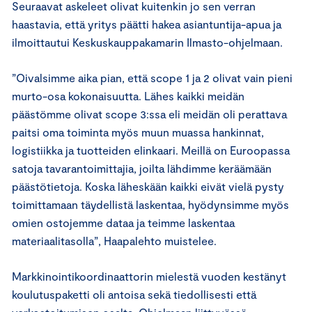
Seuraavat askeleet olivat kuitenkin jo sen verran
haastavia, että yritys päätti hakea asiantuntija-apua ja
ilmoittautui Keskuskauppakamarin Ilmasto-ohjelmaan.
”Oivalsimme aika pian, että scope 1 ja 2 olivat vain pieni
murto-osa kokonaisuutta. Lähes kaikki meidän
päästömme olivat scope 3:ssa eli meidän oli perattava
paitsi oma toiminta myös muun muassa hankinnat,
logistiikka ja tuotteiden elinkaari. Meillä on Euroopassa
satoja tavarantoimittajia, joilta lähdimme keräämään
päästötietoja. Koska läheskään kaikki eivät vielä pysty
toimittamaan täydellistä laskentaa, hyödynsimme myös
omien ostojemme dataa ja teimme laskentaa
materiaalitasolla”, Haapalehto muistelee.
Markkinointikoordinaattorin mielestä vuoden kestänyt
koulutuspaketti oli antoisa sekä tiedollisesti että