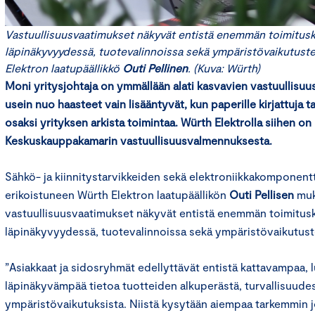
Vastuullisuusvaatimukset näkyvät entistä enemmän toimituske
läpinäkyvyydessä, tuotevalinnoissa sekä ympäristövaikutust
Elektron laatupäällikkö
Outi Pellinen
. (Kuva: Würth)
Moni yritysjohtaja on ymmällään alati kasvavien vastuullisu
usein nuo haasteet vain lisääntyvät, kun paperille kirjattuja ta
osaksi yrityksen arkista toimintaa. Würth Elektrolla siihen on
Keskuskauppakamarin vastuullisuusvalmennuksesta.
Sähkö- ja kiinnitystarvikkeiden sekä elektroniikkakomponen
erikoistuneen Würth Elektron laatupäällikön
Outi Pellisen
mu
vastuullisuusvaatimukset näkyvät entistä enemmän toimituske
läpinäkyvyydessä, tuotevalinnoissa sekä ympäristövaikutus
”Asiakkaat ja sidosryhmät edellyttävät entistä kattavampaa, 
läpinäkyvämpää tietoa tuotteiden alkuperästä, turvallisuudes
ympäristövaikutuksista. Niistä kysytään aiempaa tarkemmin j