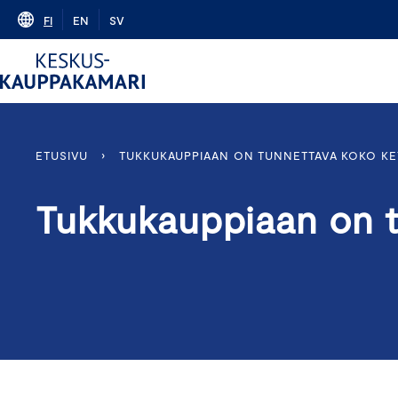
Skip
FI
EN
SV
to
content
ETUSIVU
›
TUKKUKAUPPIAAN ON TUNNETTAVA KOKO KE
Tukkukauppiaan on t