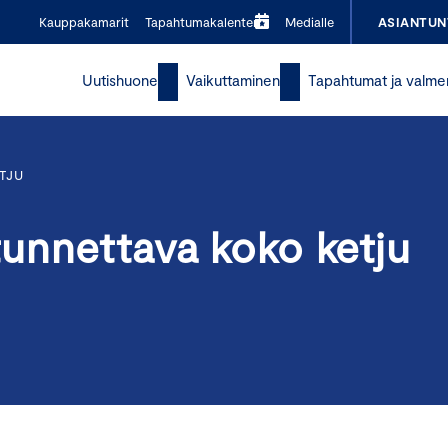
Kauppakamarit
Tapahtumakalenteri
Medialle
ASIANTUN
Uutishuone
Vaikuttaminen
Tapahtumat ja valme
TJU
unnettava koko ketju