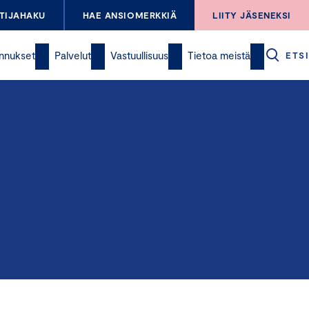
TIJAHAKU
HAE ANSIOMERKKIÄ
LIITY JÄSENEKSI
nnukset
Palvelut
Vastuullisuus
Tietoa meistä
ETSI