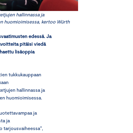
tjujen hallinnassa ja
en huomioimisessa, kertoo Würth
usvaatimusten edessä. Ja
voitteita pitäisi viedä
 haettu lisäoppia
ttien tukkukauppaan
kaan
tjujen hallinnassa ja
ten huomioimisessa.
luotettavampaa ja
ta ja
o tarjousvaiheessa”,