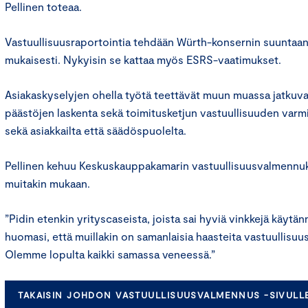
Pellinen toteaa.
Vastuullisuusraportointia tehdään Würth-konsernin suuntaa
mukaisesti. Nykyisin se kattaa myös ESRS-vaatimukset.
Asiakaskyselyjen ohella työtä teettävät muun muassa jatkuva
päästöjen laskenta sekä toimitusketjun vastuullisuuden varm
sekä asiakkailta että säädöspuolelta.
Pellinen kehuu Keskuskauppakamarin vastuullisuusvalmennuk
muitakin mukaan.
”Pidin etenkin yrityscaseista, joista sai hyviä vinkkejä käytän
huomasi, että muillakin on samanlaisia haasteita vastuullisuu
Olemme lopulta kaikki samassa veneessä.”
TAKAISIN JOHDON VASTUULLISUUSVALMENNUS -SIVULL