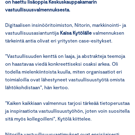
on haettu lisäoppia Keskuskauppakamarin
vastuullisuusvalmennuksesta.
Digitaalisen insinööritoimiston, Nitorin, markkinointi- ja
vastuullisuusasiantuntija
Kaisa Kytölälle
valmennuksen
tärkeintä antia olivat eri yritysten case-esitykset.
”Vastuullisuuden kenttä on laaja, ja abstrakteja teemoja
on haastavaa viedä konkreettiseksi osaksi arkea. Oli
todella mielenkiintoista kuulla, miten organisaatiot eri
toimialoilla ovat lähestyneet vastuullisuustyötä omista
lähtökohdistaan”, hän kertoo.
”Kaiken kaikkiaan valmennus tarjosi tärkeää tietoperustaa
ja inspiraatiota vastuullisuustyöhön, joten voin suositella
sitä myös kollegoilleni”, Kytölä kiittelee.
Nitorilla vastuullisuusvaatimukset ovat ensisijaisesti