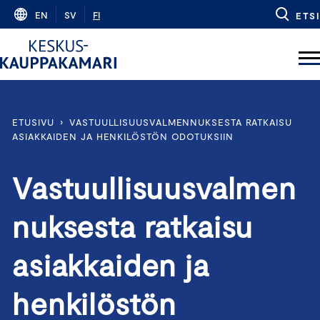
Skip
EN
SV
FI
ETSI
to
content
ETUSIVU
›
VASTUULLISUUSVALMENNUKSESTA RATKAISU
ASIAKKAIDEN JA HENKILÖSTÖN ODOTUKSIIN
Vastuullisuusvalmen
nuksesta ratkaisu
asiakkaiden ja
henkilöstön