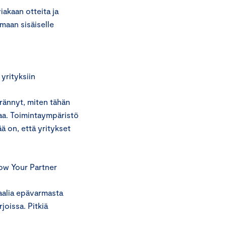
iakaan otteita ja
 maan sisäiselle
yrityksiin
rännyt, miten tähän
aa. Toimintaympäristö
ä on, että yritykset
now Your Partner
iaalia epävarmasta
joissa. Pitkiä