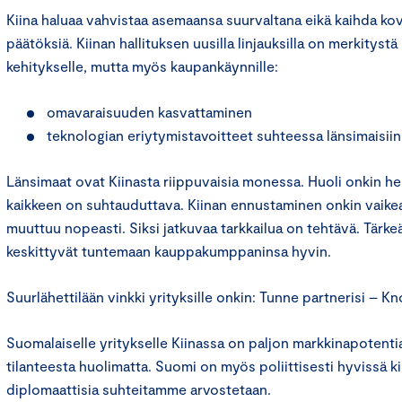
Kiina haluaa vahvistaa asemaansa suurvaltana eikä kaihda kov
päätöksiä. Kiinan hallituksen uusilla linjauksilla on merkitystä
kehitykselle, mutta myös kaupankäynnille:
omavaraisuuden kasvattaminen
teknologian eriytymistavoitteet suhteessa länsimaisiin 
Länsimaat ovat Kiinasta riippuvaisia monessa. Huoli onkin he
kaikkeen on suhtauduttava. Kiinan ennustaminen onkin vaike
muuttuu nopeasti. Siksi jatkuvaa tarkkailua on tehtävä. Tärkeä
keskittyvät tuntemaan kauppakumppaninsa hyvin.
Suurlähettilään vinkki yrityksille onkin: Tunne partnerisi – K
Suomalaiselle yritykselle Kiinassa on paljon markkinapotent
tilanteesta huolimatta. Suomi on myös poliittisesti hyvissä kir
diplomaattisia suhteitamme arvostetaan.