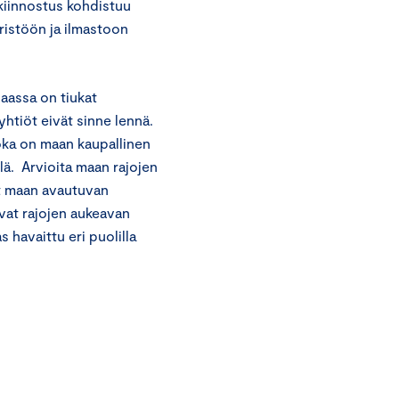
 kiinnostus kohdistuu
ristöön ja ilmastoon
aassa on tiukat
htiöt eivät sinne lennä.
joka on maan kaupallinen
öllä. Arvioita maan rajojen
at maan avautuvan
vat rajojen aukeavan
 havaittu eri puolilla