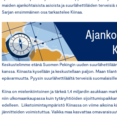
maiden ajankohtaisista asioista ja suurlähettiläiden terveisiä s
Sarjan ensimmäinen osa tarkastelee Kiinaa.
Keskustelimme etänä Suomen Pekingin uuden suurlähettilää
kanssa. Kiinasta kysellään ja keskustellaan paljon. Maan tilant
epävarmuutta. Pyysin suurlähettiläältä terveisiä suomalaisille 
Kiina on mielenkiintoinen ja tärkeä 1,4 miljardin asukkaan mar
niin ulkomaankaupassa kuin tytäryhtiöiden sijoittumispaikk
edelleen. Liiketoimintaympäristö Kiinassa on viime aikoina k
jännitteiden voimistuttua. Vaikka maa kasvattaa omavaraisuut