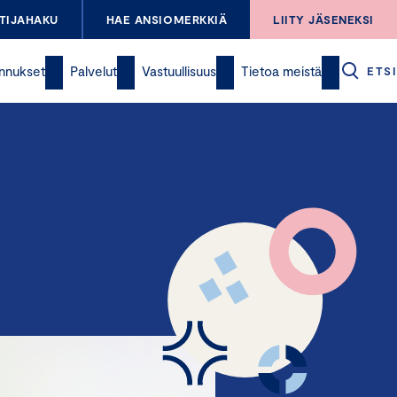
TIJAHAKU
HAE ANSIOMERKKIÄ
LIITY JÄSENEKSI
nnukset
Palvelut
Vastuullisuus
Tietoa meistä
ETSI