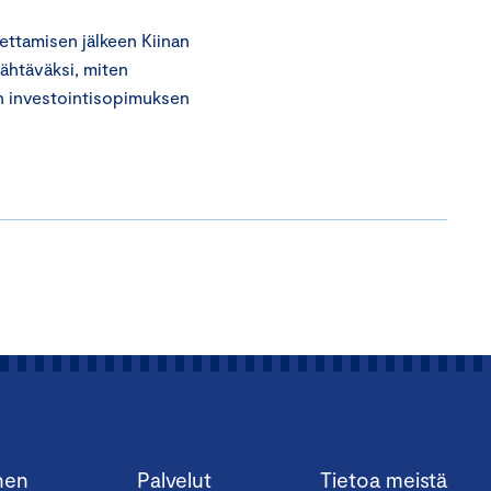
ttamisen jälkeen Kiinan
nähtäväksi, miten
an investointisopimuksen
nen
Palvelut
Tietoa meistä