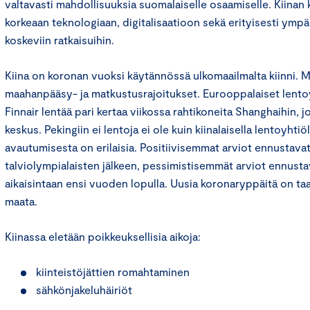
valtavasti mahdollisuuksia suomalaiselle osaamiselle. Kiinan
korkeaan teknologiaan, digitalisaatioon sekä erityisesti ympä
koskeviin ratkaisuihin.
Kiina on koronan vuoksi käytännössä ulkomaailmalta kiinni. M
maahanpääsy- ja matkustusrajoitukset. Eurooppalaiset lentoy
Finnair lentää pari kertaa viikossa rahtikoneita Shanghaihin, 
keskus. Pekingiin ei lentoja ei ole kuin kiinalaisella lentoyhti
avautumisesta on erilaisia. Positiivisemmat arviot ennustav
talviolympialaisten jälkeen, pessimistisemmät arviot ennusta
aikaisintaan ensi vuoden lopulla. Uusia koronaryppäitä on taas
maata.
Kiinassa eletään poikkeuksellisia aikoja:
kiinteistöjättien romahtaminen
sähkönjakeluhäiriöt