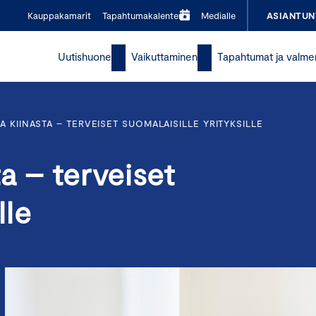
Kauppakamarit
Tapahtumakalenteri
Medialle
ASIANTUN
Uutishuone
Vaikuttaminen
Tapahtumat ja valme
A KIINASTA – TERVEISET SUOMALAISILLE YRITYKSILLE
a – terveiset
lle