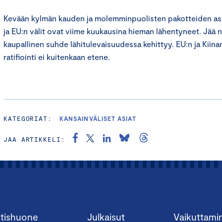
Kevään kylmän kauden ja molemminpuolisten pakotteiden ase
ja EU:n välit ovat viime kuukausina hieman lähentyneet. Jää 
kaupallinen suhde lähitulevaisuudessa kehittyy. EU:n ja Kiin
ratifiointi ei kuitenkaan etene.
KATEGORIAT:
KANSAINVÄLISET ASIAT
JAA ARTIKKELI:
tishuone
Julkaisut
Vaikuttami