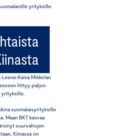
uomalaisille yrityksille.
n Leena-Kaisa Mikkolan
eeseen liittyy paljon
yrityksille.
kkina suomalaisyrityksille
ana. Maan BKT kasvaa
ärsinyt suurvaltojen
taan, Kiinassa on