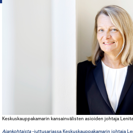
Keskuskauppakamarin kansainvälisten asioiden johtaja Lenita 
Ajankohtaista
-juttusarjassa Keskuskauppakamarin johtaja Len