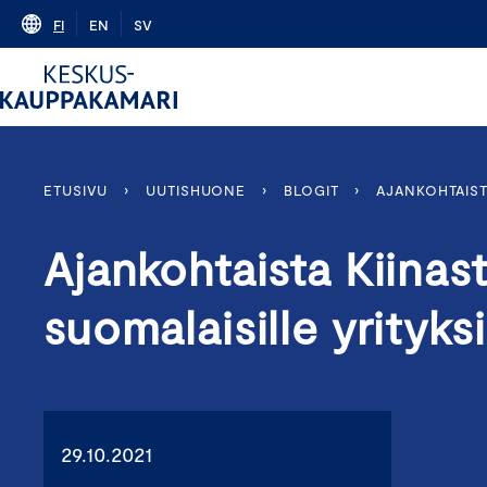
Skip
FI
EN
SV
to
content
ETUSIVU
›
UUTISHUONE
›
BLOGIT
›
AJANKOHTAIST
Ajankohtaista Kiinast
suomalaisille yrityksi
29.10.2021