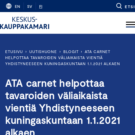
Skip
EN
SV
FI
ETSI
to
content
ETUSIVU
›
UUTISHUONE
›
BLOGIT
›
ATA CARNET
HELPOTTAA TAVAROIDEN VÄLIAIKAISTA VIENTIÄ
YHDISTYNEESEEN KUNINGASKUNTAAN 1.1.2021 ALKAEN
ATA carnet helpottaa
tavaroiden väliaikaista
vientiä Yhdistyneeseen
kuningaskuntaan 1.1.2021
alkaen