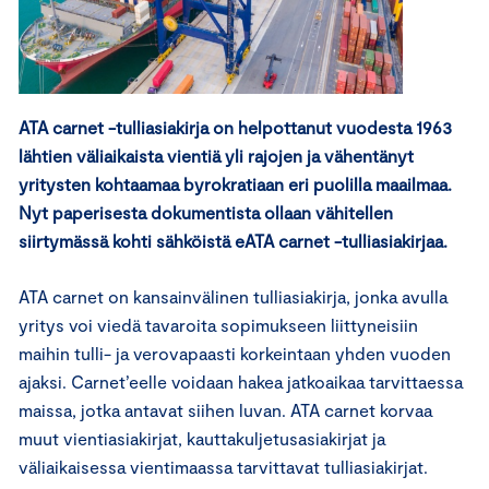
ATA carnet -tulliasiakirja on helpottanut vuodesta 1963
lähtien väliaikaista vientiä yli rajojen ja vähentänyt
yritysten kohtaamaa byrokratiaan eri puolilla maailmaa.
Nyt paperisesta dokumentista ollaan vähitellen
siirtymässä kohti sähköistä eATA carnet -tulliasiakirjaa.
ATA carnet on kansainvälinen tulliasiakirja, jonka avulla
yritys voi viedä tavaroita sopimukseen liittyneisiin
maihin tulli- ja verovapaasti korkeintaan yhden vuoden
ajaksi. Carnet’eelle voidaan hakea jatkoaikaa tarvittaessa
maissa, jotka antavat siihen luvan. ATA carnet korvaa
muut vientiasiakirjat, kauttakuljetusasiakirjat ja
väliaikaisessa vientimaassa tarvittavat tulliasiakirjat.