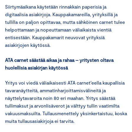
Siirtymäaikana käytetään rinnakkain paperisia ja
digitaalisia asiakirjoja. Kauppakamareilla, yrityksillä ja
tullilla on paljon opittavaa, mutta sähköinen carnet tulee
helpottamaan ja nopeuttamaan väliaikaista vientiä
entisestään. Kauppakamarit neuvovat yrityksiä
asiakirjojen käytössä.
ATA carnet säästää aikaa ja rahaa – yritysten oltava
huolellisia asiakirjan käytössä
Yritys voi viedä väliaikaisesti ATA carnet’eella kaupallisia
tavaranäytteitä, ammatinharjoittamisvälineitä ja
näyttelytavaroita noin 80 eri maahan. Yritys säästää
tullimaksut ja arvonlisäverot ja välttyy tullin vaatimilta
vakuusmaksuilta. Tullausmenettely yksinkertaistuu, koska
muita tullausasiakirjoja ei tarvita.