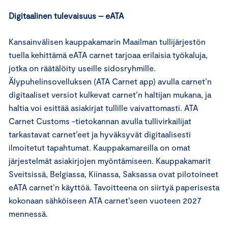
Digitaalinen tulevaisuus – eATA
Kansainvälisen kauppakamarin Maailman tullijärjestön
tuella kehittämä eATA carnet tarjoaa erilaisia työkaluja,
jotka on räätälöity useille sidosryhmille.
Älypuhelinsovelluksen (ATA Carnet app) avulla carnet’n
digitaaliset versiot kulkevat carnet’n haltijan mukana, ja
haltia voi esittää asiakirjat tullille vaivattomasti. ATA
Carnet Customs -tietokannan avulla tullivirkailijat
tarkastavat carnet’eet ja hyväksyvät digitaalisesti
ilmoitetut tapahtumat. Kauppakamareilla on omat
järjestelmät asiakirjojen myöntämiseen. Kauppakamarit
Sveitsissä, Belgiassa, Kiinassa, Saksassa ovat pilotoineet
eATA carnet’n käyttöä. Tavoitteena on siirtyä paperisesta
kokonaan sähköiseen ATA carnet’seen vuoteen 2027
mennessä.