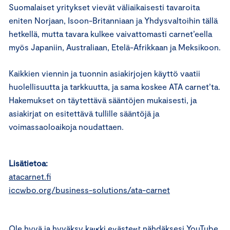
Suomalaiset yritykset vievät väliaikaisesti tavaroita
eniten Norjaan, Isoon-Britanniaan ja Yhdysvaltoihin tällä
hetkellä, mutta tavara kulkee vaivattomasti carnet’eella
myös Japaniin, Australiaan, Etelä-Afrikkaan ja Meksikoon.
Kaikkien viennin ja tuonnin asiakirjojen käyttö vaatii
huolellisuutta ja tarkkuutta, ja sama koskee ATA carnet’ta.
Hakemukset on täytettävä sääntöjen mukaisesti, ja
asiakirjat on esitettävä tullille sääntöjä ja
voimassaoloaikoja noudattaen.
Lisätietoa:
atacarnet.fi
⋯
iccwbo.org/business-solutions/ata-carnet
Ole hyvä
ja hyväksy kaikki evästeet
nähdäksesi YouTube