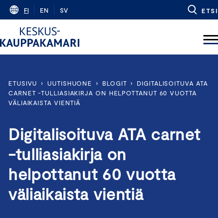
Skip
FI
EN
SV
ETSI
to
content
ETUSIVU
›
UUTISHUONE
›
BLOGIT
›
DIGITALISOITUVA ATA
CARNET -TULLIASIAKIRJA ON HELPOTTANUT 60 VUOTTA
VÄLIAIKAISTA VIENTIÄ
Digitalisoituva ATA carnet
-tulliasiakirja on
helpottanut 60 vuotta
väliaikaista vientiä