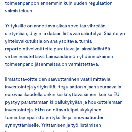
toimeenpanoon ennemmin kuin uuden regulaation
valmisteluun.
Yrityksille on annettava aikaa soveltaa vihreään
siirtymään, digiin ja dataan liittyvää sääntelyä. Sääntelyn
yhteisvaikutuksia on analysoitava, turhia
raportointivelvoitteita purettava ja lainsäädäntöä
virtaviivaistettava. Lainsäädännön yhdenmukainen
toimeenpano jäsenmaissa on varmistettava.
Ilmastotavoitteiden saavuttaminen vaatii mittavia
investointeja yrityksiltä. Regulaation sijaan seuraavalla
eurovaalikaudella onkin keskityttävä siihen, kuinka EU
pystyy parantamaan kilpailukykyään ja houkuttelemaan
investointeja. EU:n on oltava kilpailukykyinen
toimintaympäristö yrityksille ja innovaatioiden
synnyttämiselle. Yrittämisen ja työllistämisen