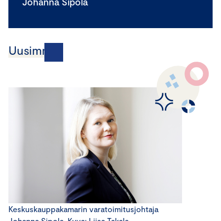
Johanna Sipola
Uusimmat
Keskuskauppakamarin varatoimitusjohtaja
Johanna Sipola. Kuva: Liisa Takala.