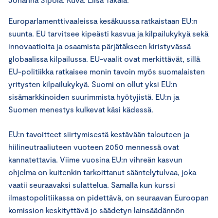
Europarlamenttivaaleissa kesäkuussa ratkaistaan EU:n
suunta. EU tarvitsee kipeästi kasvua ja kilpailukykyä sekä
innovaatioita ja osaamista pärjätäkseen kiristyvässä
globaalissa kilpailussa. EU-vaalit ovat merkittävät, sillä
EU-politiikka ratkaisee monin tavoin myös suomalaisten
yritysten kilpailukykyä. Suomi on ollut yksi EU:n
sisämarkkinoiden suurimmista hyötyjistä. EU:n ja
Suomen menestys kulkevat käsi kädessä.
EU:n tavoitteet siirtymisestä kestävään talouteen ja
hiilineutraaliuteen vuoteen 2050 mennessä ovat
kannatettavia. Viime vuosina EU:n vihreän kasvun
ohjelma on kuitenkin tarkoittanut sääntelytulvaa, joka
vaatii seuraavaksi sulattelua. Samalla kun kurssi
ilmastopolitiikassa on pidettävä, on seuraavan Euroopan
komission keskityttävä jo säädetyn lainsäädännön