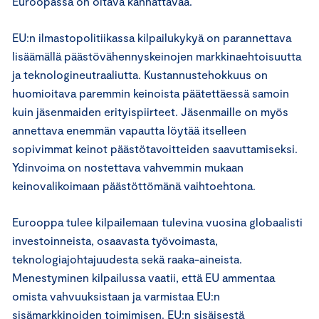
Euroopassa on oltava kannattavaa.
EU:n ilmastopolitiikassa kilpailukykyä on parannettava
lisäämällä päästövähennyskeinojen markkinaehtoisuutta
ja teknologineutraaliutta. Kustannustehokkuus on
huomioitava paremmin keinoista päätettäessä samoin
kuin jäsenmaiden erityispiirteet. Jäsenmaille on myös
annettava enemmän vapautta löytää itselleen
sopivimmat keinot päästötavoitteiden saavuttamiseksi.
Ydinvoima on nostettava vahvemmin mukaan
keinovalikoimaan päästöttömänä vaihtoehtona.
Eurooppa tulee kilpailemaan tulevina vuosina globaalisti
investoinneista, osaavasta työvoimasta,
teknologiajohtajuudesta sekä raaka-aineista.
Menestyminen kilpailussa vaatii, että EU ammentaa
omista vahvuuksistaan ja varmistaa EU:n
sisämarkkinoiden toimimisen. EU:n sisäisestä