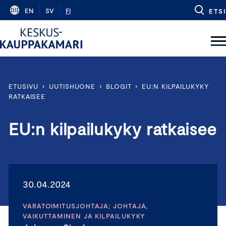
Skip
EN
SV
FI
ETSI
to
content
ETUSIVU
›
UUTISHUONE
›
BLOGIT
›
EU:N KILPAILUKYKY
RATKAISEE
EU:n kilpailukyky ratkaisee
30.04.2024
VARATOIMITUSJOHTAJA; JOHTAJA,
VAIKUTTAMINEN JA KILPAILUKYKY