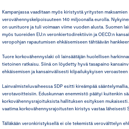
Kampanjassa vaaditaan myös kiristystä yritysten maksamie
verovähennyskelpoisuuteen 140 miljoonalla eurolla. Nykyine
on uunituore ja tuli voimaan viime vuoden alusta. Suomen la
myös tuoreiden EU:n veronkiertodirektiivin ja OECD:n kansain
veropohjan rapautumisen ehkäisemiseen tähtäävän hankkeen
Tuore korkovähennyslaki oli lainsäätäjän huolellisen harkinna
tietoinen ratkaisu. Siinä on löydetty hyvä tasapaino kansain
ehkäisemisen ja kansainvälisesti kilpailukykyisen veroasteen v
Lainvalmisteluvaiheessa SDP esitti kireämpää sääntelymallia,
verotavoitteisiin. Eduskunnan enemmistö päätyi kuitenkin s
korkovähennysrajoituksista hallituksen esityksen mukaisest
vaatima korkovähennysrajoitusten kiristys vastaa läheisesti 
Tälläkään veronkiristyksellä ei ole tekemistä verovälttelyn e