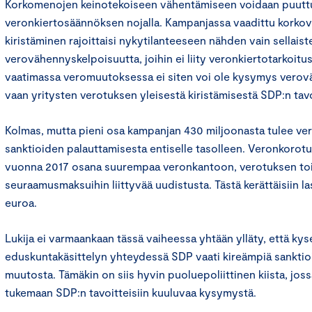
Korkomenojen keinotekoiseen vähentämiseen voidaan puuttu
veronkiertosäännöksen nojalla. Kampanjassa vaadittu korko
kiristäminen rajoittaisi nykytilanteeseen nähden vain sellais
verovähennyskelpoisuutta, joihin ei liity veronkiertotarkoit
vaatimassa veromuutoksessa ei siten voi ole kysymys verovä
vaan yritysten verotuksen yleisestä kiristämisestä SDP:n tav
Kolmas, mutta pieni osa kampanjan 430 miljoonasta tulee ve
sanktioiden palauttamisesta entiselle tasolleen. Veronkorot
vuonna 2017 osana suurempaa veronkantoon, verotuksen toi
seuraamusmaksuihin liittyvää uudistusta. Tästä kerättäisiin la
euroa.
Lukija ei varmaankaan tässä vaiheessa yhtään ylläty, että ky
eduskuntakäsittelyn yhteydessä SDP vaati kireämpiä sanktioit
muutosta. Tämäkin on siis hyvin puoluepoliittinen kiista, joss
tukemaan SDP:n tavoitteisiin kuuluvaa kysymystä.