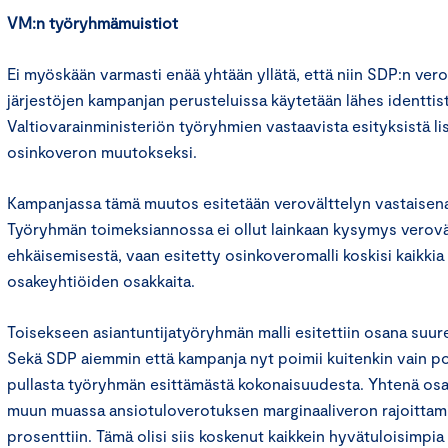
VM:n työryhmämuistiot
Ei myöskään varmasti enää yhtään yllätä, että niin SDP:n ver
järjestöjen kampanjan perusteluissa käytetään lähes identtis
Valtiovarainministeriön työryhmien vastaavista esityksistä l
osinkoveron muutokseksi.
Kampanjassa tämä muutos esitetään verovälttelyn vastaisen
Työryhmän toimeksiannossa ei ollut lainkaan kysymys veroväl
ehkäisemisestä, vaan esitetty osinkoveromalli koskisi kaikki
osakeyhtiöiden osakkaita.
Toisekseen asiantuntijatyöryhmän malli esitettiin osana suu
Sekä SDP aiemmin että kampanja nyt poimii kuitenkin vain poli
pullasta työryhmän esittämästä kokonaisuudesta. Yhtenä osa
muun muassa ansiotuloverotuksen marginaaliveron rajoittam
prosenttiin. Tämä olisi siis koskenut kaikkein hyvätuloisimpia 