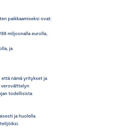
en paikkaamiseksi ovat:
88 miljoonalla eurolla,
lla, ja
 että nämä yritykset ja
 verovälttelyn
jan todellisista
isesti ja huolella
elijöiksi.