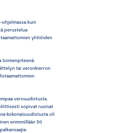
o-ohjelmassa kuin
tä perustelua
istaamattomien yhtiöiden
a toimenpiteenä.
ttelyn tai veronkierron
a listaamattomien
rempaa verouudistusta.
ittisesti sopivat rusinat
na kokonaisuudistusta oli
inen enimmillään 50
palkansaajia.