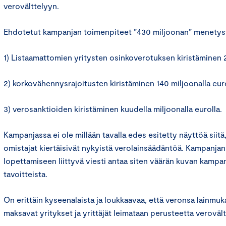
verovälttelyyn.
Ehdotetut kampanjan toimenpiteet ”430 miljoonan” menetyst
1) Listaamattomien yritysten osinkoverotuksen kiristäminen 2
2) korkovähennysrajoitusten kiristäminen 140 miljoonalla euro
3) verosanktioiden kiristäminen kuudella miljoonalla eurolla.
Kampanjassa ei ole millään tavalla edes esitetty näyttöä siitä,
omistajat kiertäisivät nykyistä verolainsäädäntöä. Kampanjan
lopettamiseen liittyvä viesti antaa siten väärän kuvan kampan
tavoitteista.
On erittäin kyseenalaista ja loukkaavaa, että veronsa lainmuka
maksavat yritykset ja yrittäjät leimataan perusteetta verovältt