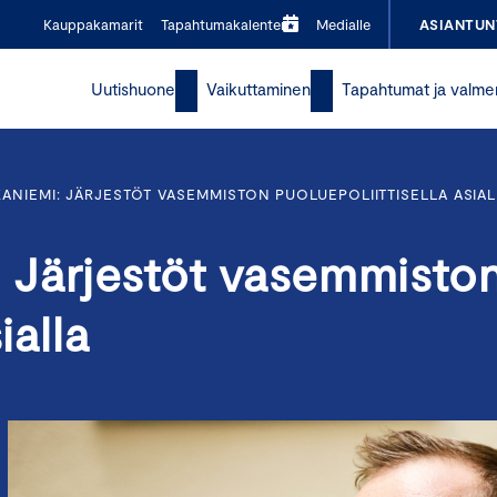
Kauppakamarit
Tapahtumakalenteri
Medialle
ASIANTUN
Uutishuone
Vaikuttaminen
Tapahtumat ja valme
NIEMI: JÄRJESTÖT VASEMMISTON PUOLUEPOLIITTISELLA ASIAL
 Järjestöt vasemmisto
ialla