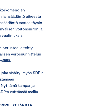
n korkomenojen
n lainsäädäntö aiheesta
insäädäntö vastaa täysin
välisen voitonsiirron ja
 vaatimuksia.
n perusteella tehty
välisen verosuunnittelun
älillä.
 joka sisältyi myös SDP:n
äätämään
i. Nyt tämä kampanjan
SDP:n esittämää mallia.
hkäisemisen kanssa.