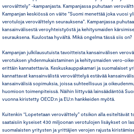
verovälttely” -kampanjasta. Kampanjassa puhutaan verovältte
Kampanjan keskiössä on väite ”Suomi menettää joka vuosi yl
verotuloja verovälttelyn seurauksena”. Kampanjassa puhutaan
kansainvälisestä veroyhteistyöstä ja kehitysmaiden kärsimis
seurauksena. Kuulostaa hyvältä. Mikä ongelma tässä siis on?
Kampanjan julkilausutuista tavoitteista kansainvälisen verov
verotuksen yhdenmukaistaminen ja kehitysmaiden vero-oik
erittäin kannatettavia. Keskuskauppakamari ja suomalaiset yrit
kannattavat kansainvälistä verovälttelyä estävää kansainvälis
kansainvälisiä sopimuksia, joissa suhteellisuus ja oikeudenm
huomioon toimenpiteissä. Näihin liittyvää lainsäädäntöä Su
vuonna kiristetty OECD:n ja EU:n hankkeiden myötä.
Kuitenkin “Lopetetaan verovälttely” otsikon alla esiteltävät to
saataisiin kyseiset 430 miljoonan verotulojen lisäykset on la
suomalaisten yritysten ja yrittäjien verojen rajusta kiristämises