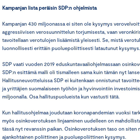
Kampanjan lista peräisin SDP:n ohjelmista
Kampanjan 430 miljoonassa ei siten ole kysymys verovelvoitt
aggressiivisen verosuunnittelun torjumisesta, vaan veronkiri
tavoitellaan verotulojen lisäämistä yleisesti. Se, mistä verotu
luonnollisesti erittäin puoluepoliittisesti latautunut kysymys
SDP vaati vuoden 2019 eduskuntavaaliohjelmassaan osinkov
SDP:n esittämä malli oli tismalleen sama kuin tämän nyt lans
Hallitusneuvotteluissa SDP ei kuitenkaan onnistunut tavoitte
ja yrittäjien suomalaiseen työhön ja hyvinvointiin investoim
miljoonalla. Osa hallituspuolueista kun vastusti tätä.
Kun hallitusohjelmaa joudutaan koronapandemian vuoksi tar
myös osinkoverotuksen linjaaminen uudelleen on mahdollist
tässä nyt revanssin paikan. Osinkoverotuksen taso on siten
ajankohtainen poliittinen ja puoluepoliittinen kysymys.