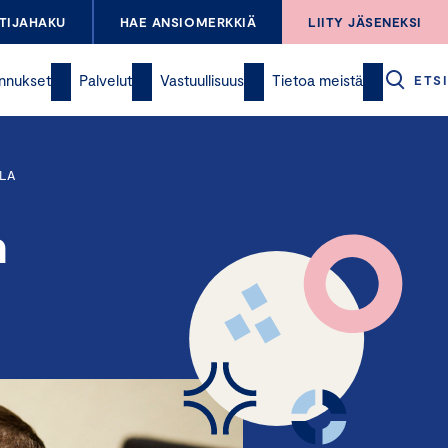
TIJAHAKU
HAE ANSIOMERKKIÄ
LIITY JÄSENEKSI
nnukset
Palvelut
Vastuullisuus
Tietoa meistä
ETSI
LA
n