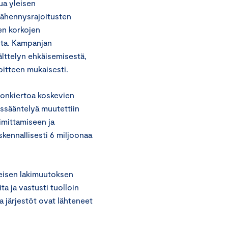
a yleisen
vähennysrajoitusten
ten korkojen
usta. Kampanjan
lttelyn ehkäisemisestä,
oitteen mukaisesti.
ronkiertoa koskevien
ussääntelyä muutettiin
mittamiseen ja
skennallisesti 6 miljoonaa
seisen lakimuutoksen
a ja vastusti tuolloin
a järjestöt ovat lähteneet