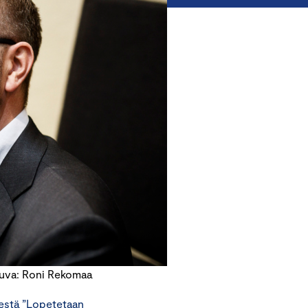
Kuva: Roni Rekomaa
sestä ”Lopetetaan