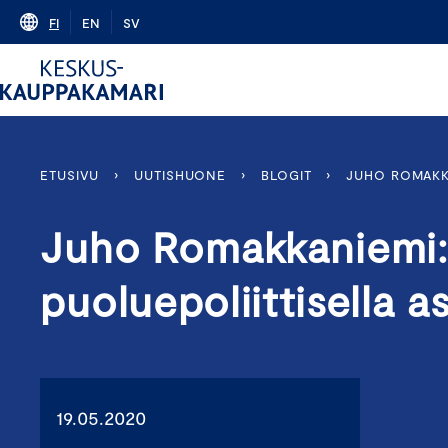
Skip
FI
EN
SV
to
content
ETUSIVU
›
UUTISHUONE
›
BLOGIT
›
JUHO ROMAKKA
Juho Romakkaniemi:
puoluepoliittisella as
19.05.2020