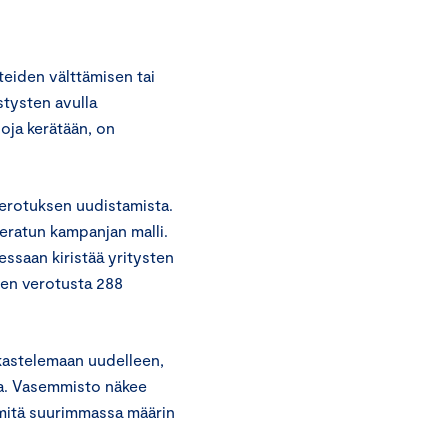
eiden välttämisen tai
stysten avulla
loja kerätään, on
.
erotuksen uudistamista.
eeratun kampanjan malli.
essaan kiristää yritysten
isen verotusta 288
kastelemaan uudelleen,
a. Vasemmisto näkee
 mitä suurimmassa määrin