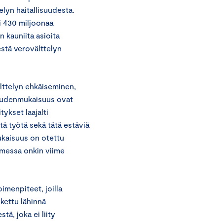
lyn haitallisuudesta.
i 430 miljoonaa
 kauniita asioita
estä verovälttelyn
älttelyn ehkäiseminen,
eudenmukaisuus ovat
ykset laajalti
tä työtä sekä tätä estäviä
ukaisuus on otettu
omessa onkin viime
imenpiteet, joilla
skettu lähinnä
tä, joka ei liity