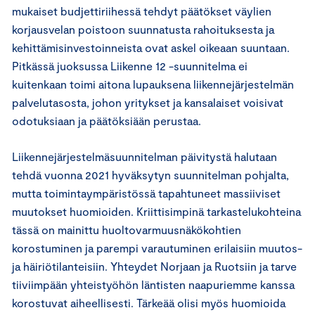
mukaiset budjettiriihessä tehdyt päätökset väylien
korjausvelan poistoon suunnatusta rahoituksesta ja
kehittämisinvestoinneista ovat askel oikeaan suuntaan.
Pitkässä juoksussa Liikenne 12 -suunnitelma ei
kuitenkaan toimi aitona lupauksena liikennejärjestelmän
palvelutasosta, johon yritykset ja kansalaiset voisivat
odotuksiaan ja päätöksiään perustaa.
Liikennejärjestelmäsuunnitelman päivitystä halutaan
tehdä vuonna 2021 hyväksytyn suunnitelman pohjalta,
mutta toimintaympäristössä tapahtuneet massiiviset
muutokset huomioiden. Kriittisimpinä tarkastelukohteina
tässä on mainittu huoltovarmuusnäkökohtien
korostuminen ja parempi varautuminen erilaisiin muutos-
ja häiriötilanteisiin. Yhteydet Norjaan ja Ruotsiin ja tarve
tiiviimpään yhteistyöhön läntisten naapuriemme kanssa
korostuvat aiheellisesti. Tärkeää olisi myös huomioida