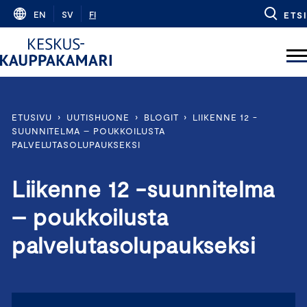
Skip
EN
SV
FI
ETSI
to
content
ETUSIVU
›
UUTISHUONE
›
BLOGIT
›
LIIKENNE 12 -
SUUNNITELMA – POUKKOILUSTA
PALVELUTASOLUPAUKSEKSI
Liikenne 12 -suunnitelma
– poukkoilusta
palvelutasolupaukseksi