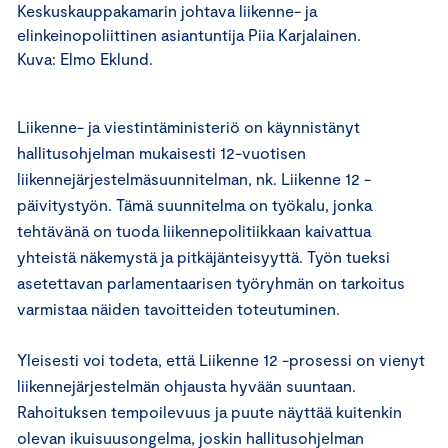
Keskuskauppakamarin johtava liikenne- ja
elinkeinopoliittinen asiantuntija Piia Karjalainen.
Kuva: Elmo Eklund.
Liikenne- ja viestintäministeriö on käynnistänyt
hallitusohjelman mukaisesti 12-vuotisen
liikennejärjestelmäsuunnitelman, nk. Liikenne 12 -
päivitystyön. Tämä suunnitelma on työkalu, jonka
tehtävänä on tuoda liikennepolitiikkaan kaivattua
yhteistä näkemystä ja pitkäjänteisyyttä. Työn tueksi
asetettavan parlamentaarisen työryhmän on tarkoitus
varmistaa näiden tavoitteiden toteutuminen.
Yleisesti voi todeta, että Liikenne 12 -prosessi on vienyt
liikennejärjestelmän ohjausta hyvään suuntaan.
Rahoituksen tempoilevuus ja puute näyttää kuitenkin
olevan ikuisuusongelma, joskin hallitusohjelman