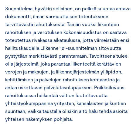
Suunnitelma, hyväkin sellainen, on pelkkä suuntaa antava
dokumentti, ilman varmuutta sen toteutukseen
tarvittavasta rahoituksesta. Tämän vuoksi liikenteen
rahoituksen ja verotuksen kokonaisuudistus on saatava
toteutettua rivakassa aikataulussa, jotta viimeistään ensi
hallituskaudella Liikenne 12 -suunnitelman sitovuutta
pystytään merkittävästi parantamaan. Tavoitteena tulee
olla järjestelmä, joka parantaa liikenteeltä kerättävien
verojen ja maksujen, ja liikennejärjestelmän ylläpidon,
kehittämisen ja palvelujen rahoituksen kohtaantoa ja
antaa uskottavan palvelutasolupauksen. Poikkoilevuus
rahoituksessa heikentää valtion luotettavuutta
yhteistyökumppanina yritysten, kansalaisten ja kuntien
suuntaan, vaikka taustalla olisikin aito halu tehdä asioita
yhteisen näkemyksen pohjalta.