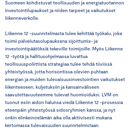
Suomeen kohdistuvat teollisuuden ja energiatuotannon
investointilupaukset ja niiden tarpeet ja vaikutukset
liikenneverkolle.
Liikenne 12 -suunnitelmasta tulee kehittää työkalu, joka
toimii palvelutasolupauksena sijoittumis- ja
investointipäätöksiä tekeville toimijoille. Myös Liikenne
12 -työtä ja hallitusohjelmassa luvattua
teollisuuspoliittista strategiaa tulee tehdä tiiviissä
yhteistyössä, jotta horisontissa olevien puhtaan
energian ja muiden tulevaisuusinvestointien vaikutukset
liikenteeseen, kuljetuksiin ja kansainväliseen
saavutettavuuteemme tulevat huomioiduksi. LVM on
tuonut esiin aidon halunsa viedä Liikenne 12 -prosessia
eteenpäin yhteistyössä sidosryhmien kanssa, ja nyt
onkin elinkeinoelämän aika olla aktiivisesti mukana
kertomassa tulevaisuuden suunnitelmistaan.