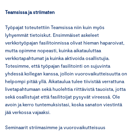
Teamsissa
ja striimaten
Työpajat toteutettiin Teamsissa niin kuin myös
lyhyemmät tietoiskut. Ensimmäiset askeleet
verkkotyöpajan fasilitoinnissa olivat hieman haparoivat,
mutta opimme nopeasti, kuinka aikatauluttaa
verkkotapahtumat ja kuinka aktivoida osallistujia.
Totesimme, että työpajan fasilitointi on sujuvinta
yhdessä kollegan kanssa, jolloin vuorovaikutteisuutta on
helpompi pitää yllä. Aikataulua tulee tiivistää verrattuna
livetapahtumaan sekä huolehtia riittävistä tauoista, jotta
sekä osallistujat että fasilitoijat pysyvät vireessä. Ole
avoin ja kerro tuntemuksistasi, koska sanaton viestintä
jää verkossa vajaaksi.
Seminaarit striimasimme ja vuorovaikutteisuus