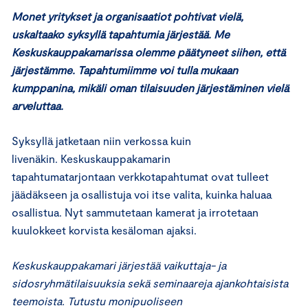
Monet yritykset ja organisaatiot pohtivat vielä,
uskaltaako syksyllä tapahtumia järjestää. Me
Keskuskauppakamarissa olemme päätyneet siihen, että
järjestämme. Tapahtumiimme voi tulla mukaan
kumppanina, mikäli oman tilaisuuden järjestäminen vielä
arveluttaa.
Syksyllä jatketaan niin verkossa kuin
livenäkin. Keskuskauppakamarin
tapahtumatarjontaan verkkotapahtumat ovat tulleet
jäädäkseen ja osallistuja voi itse valita, kuinka haluaa
osallistua. Nyt sammutetaan kamerat ja irrotetaan
kuulokkeet korvista kesäloman ajaksi.
Keskuskauppakamari järjestää vaikuttaja- ja
sidosryhmätilaisuuksia sekä seminaareja ajankohtaisista
teemoista. Tutustu monipuoliseen