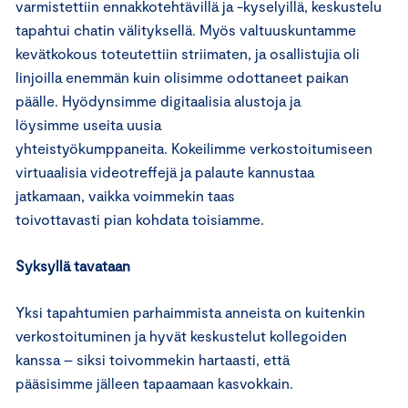
varmistettiin ennakkotehtävillä ja -kyselyillä, keskustelu
tapahtui chatin välityksellä. Myös valtuuskuntamme
kevätkokous toteutettiin striimaten, ja osallistujia oli
linjoilla enemmän kuin olisimme odottaneet paikan
päälle. Hyödynsimme digitaalisia alustoja ja
löysimme useita uusia
yhteistyökumppaneita. Kokeilimme verkostoitumiseen
virtuaalisia videotreffejä ja palaute kannustaa
jatkamaan, vaikka voimmekin taas
toivottavasti pian kohdata toisiamme.
Syksyllä tavataan
Yksi tapahtumien parhaimmista anneista on kuitenkin
verkostoituminen ja hyvät keskustelut kollegoiden
kanssa – siksi toivommekin hartaasti, että
pääsisimme jälleen tapaamaan kasvokkain.