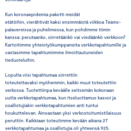
Kun koronaepidemia pakotti meidät
etätöihin, vierähtivät kaksi ensimmäistä viikkoa Teams-
palavereissa ja puhelimessa, kun pohdimme tiimin
kanssa: perutaanko, siirretäänkö vai viedäänkö verkkoon?
Kartoitimme yhteistyökumppaneita verkkotapahtumille ja
vastasimme tapahtumiimme ilmoittautuneiden
tiedusteluihin.
Lopulta viisi tapahtumaa siirrettiin
toteutettavaksi myöhemmin, kaikki muut toteutettiin
verkossa. Tuotettiinpa keväälle seitsemän kokonaan
uutta verkkotapahtumaa, kun itseluottamus kasvoi ja
osallistujiakin verkkotapahtumien anti tuntui
houkuttelevan. Ainoastaan yksi verkostoitumistilaisuus
peruttiin. Kaikkiaan toteutimme kevään aikana 27
verkkotapahtumaa ja osallistujia oli yhteensä 925.