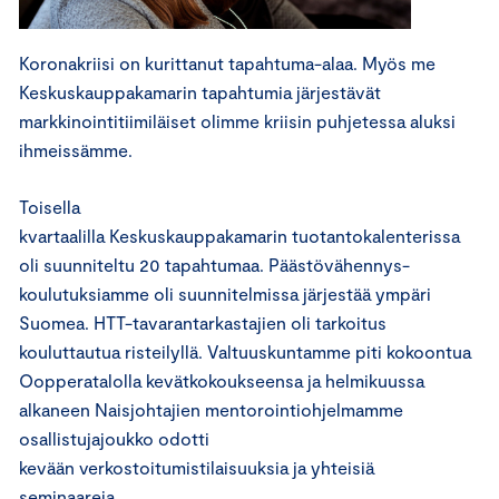
Koronakriisi on kurittanut tapahtuma-alaa. Myös me
Keskuskauppakamarin tapahtumia järjestävät
markkinointitiimiläiset olimme kriisin puhjetessa aluksi
ihmeissämme.
Toisella
kvartaalilla Keskuskauppakamarin tuotantokalenterissa
oli suunniteltu 20 tapahtumaa. Päästövähennys-
koulutuksiamme oli suunnitelmissa järjestää ympäri
Suomea. HTT-tavarantarkastajien oli tarkoitus
kouluttautua risteilyllä. Valtuuskuntamme piti kokoontua
Oopperatalolla kevätkokoukseensa ja helmikuussa
alkaneen Naisjohtajien mentorointiohjelmamme
osallistujajoukko odotti
kevään verkostoitumistilaisuuksia ja yhteisiä
seminaareja.