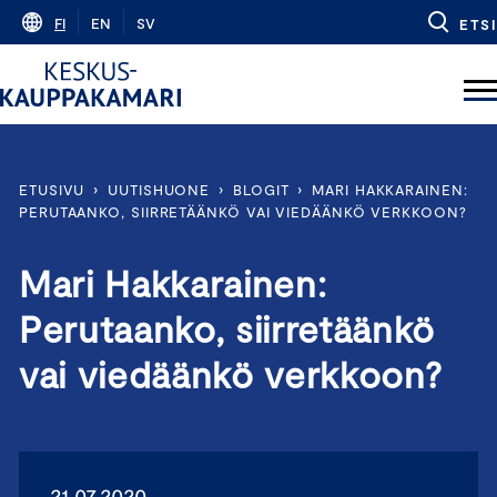
Skip
FI
EN
SV
ETSI
to
content
ETUSIVU
›
UUTISHUONE
›
BLOGIT
›
MARI HAKKARAINEN:
PERUTAANKO, SIIRRETÄÄNKÖ VAI VIEDÄÄNKÖ VERKKOON?
Mari Hakkarainen:
Perutaanko, siirretäänkö
vai viedäänkö verkkoon?
21.07.2020