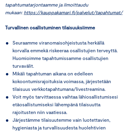
tapahtumatarjontaamme ja ilmoittaudu
mukaan:
https://kauppakamari.fi/palvelut/tapahtumat/
Turvallinen osallistuminen tilaisuuksiimme
Seuraamme viranomaisohjeistusta herkällä
korvalla emmekä riskeeraa osallistujien terveyttä.
Huomioimme tapahtumissamme osallistujien
turvavälit.
Mikäli tapahtuman aikana on edelleen
kokoontumisrajoituksia voimassa, järjestetään
tilaisuus verkkotapahtumana/livestreamina.
Voit myös tarvittaessa vaihtaa lähiosallistumisesi
etäosallistumiseksi lähempänä tilaisuutta
rajoitusten niin vaatiessa.
Järjestämme tilaisuutemme vain luotettavien,
hygieniasta ja turvallisuudesta huolehtivien