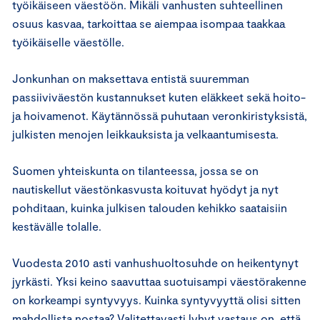
työikäiseen väestöön. Mikäli vanhusten suhteellinen
osuus kasvaa, tarkoittaa se aiempaa isompaa taakkaa
työikäiselle väestölle.
Jonkunhan on maksettava entistä suuremman
passiiviväestön kustannukset kuten eläkkeet sekä hoito-
ja hoivamenot. Käytännössä puhutaan veronkiristyksistä,
julkisten menojen leikkauksista ja velkaantumisesta.
Suomen yhteiskunta on tilanteessa, jossa se on
nautiskellut väestönkasvusta koituvat hyödyt ja nyt
pohditaan, kuinka julkisen talouden kehikko saataisiin
kestävälle tolalle.
Vuodesta 2010 asti vanhushuoltosuhde on heikentynyt
jyrkästi. Yksi keino saavuttaa suotuisampi väestörakenne
on korkeampi syntyvyys. Kuinka syntyvyyttä olisi sitten
mahdollista nostaa? Valitettavasti lyhyt vastaus on, että