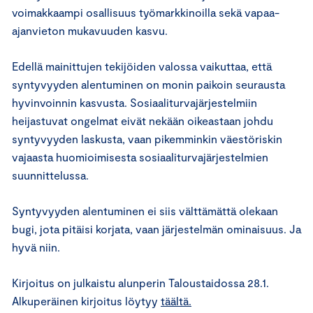
voimakkaampi osallisuus työmarkkinoilla sekä vapaa-
ajanvieton mukavuuden kasvu.
Edellä mainittujen tekijöiden valossa vaikuttaa, että
syntyvyyden alentuminen on monin paikoin seurausta
hyvinvoinnin kasvusta. Sosiaaliturvajärjestelmiin
heijastuvat ongelmat eivät nekään oikeastaan johdu
syntyvyyden laskusta, vaan pikemminkin väestöriskin
vajaasta huomioimisesta sosiaaliturvajärjestelmien
suunnittelussa.
Syntyvyyden alentuminen ei siis välttämättä olekaan
bugi, jota pitäisi korjata, vaan järjestelmän ominaisuus. Ja
hyvä niin.
Kirjoitus on julkaistu alunperin Taloustaidossa 28.1.
Alkuperäinen kirjoitus löytyy
täältä.