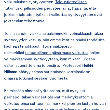
vaikutuksista syntyvyyteen.
Taloustieteellisen
tutkimuskirjallisuuden perusteella
näyttää siltä, että
julkisen talouden työkalut vaikuttaa syntyvyyteen ovat
jokseenkin tehottomia.
Toisin sanoin, vaikka haluaisimmekin voimakkaasti tukea
syntyvyyden kasvua, niin emme kenties osaisi tehdä sitä
kauhean tehokkaasti. Todennäköisesti
esimerkiksi
taloudellinen epävarmuus vaikuttaa
paljon
voimakkaammin syntyvyyteen, kuin mikään julkisen
vallan suunnittelema tulonsiirto. Professori
Heikki
Hiilamo
päätyy saman suuntaiseen korrelaatioon
omassa
tutkimuksessaan
Suomesta.
En missään nimessä yritä sanoa, että nykyiset
perhepolitiikan välineet olisivat merkityksettömiä
vaikutustensa suhteen. Esimerkiksi pienten lasten hoivan
subventiot ovat valtavan tärkeitä kokonaisuuden osia.