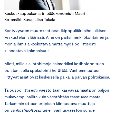
Keskuskauppakamarin pääekonomisti Mauri
Kotamäki. Kuva: Liisa Takala
Syntyvyyden muutokset ovat ikipopulääri aihe julkisen
keskustelun sfäärissä. Aihe on paitsi henkilökohtainen ja
monia ihmisiä koskettava mutta myös poliittisesti
kiinnostava kokonaisuus.
Mieti, millaisia intohimoja esimerkiksi kotihoidon tuen
poistamisella spekulointi herättää. Vanhemmuuteen
liittyvät asiat ovat keskeisellä paikalla päivän politiikassa.
Talouspoliittisesti väestöltään kasvavaa maata on paljon
mukavampi hallita kuin väestöltään taantuvaa maata.
Tarkemmin ottaen erityisen kiinnostava muuttuja
on
vanhushuoltosuhde
eli vanhusväestön suhde