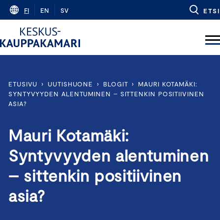
Skip
FI
EN
SV
ETSI
to
content
ETUSIVU
›
UUTISHUONE
›
BLOGIT
›
MAURI KOTAMÄKI:
SYNTYVYYDEN ALENTUMINEN – SITTENKIN POSITIIVINEN
ASIA?
Mauri Kotamäki:
Syntyvyyden alentuminen
– sittenkin positiivinen
asia?