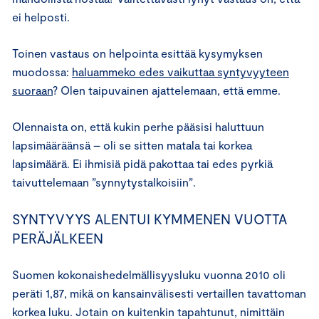
ei helposti.
Toinen vastaus on helpointa esittää kysymyksen
muodossa:
haluammeko edes vaikuttaa syntyvyyteen
suoraan
? Olen taipuvainen ajattelemaan, että emme.
Olennaista on, että kukin perhe pääsisi haluttuun
lapsimääräänsä – oli se sitten matala tai korkea
lapsimäärä. Ei ihmisiä pidä pakottaa tai edes pyrkiä
taivuttelemaan ”synnytystalkoisiin”.
SYNTYVYYS ALENTUI KYMMENEN VUOTTA
PERÄJÄLKEEN
Suomen kokonaishedelmällisyysluku vuonna 2010 oli
peräti 1,87, mikä on kansainvälisesti vertaillen tavattoman
korkea luku. Jotain on kuitenkin tapahtunut, nimittäin