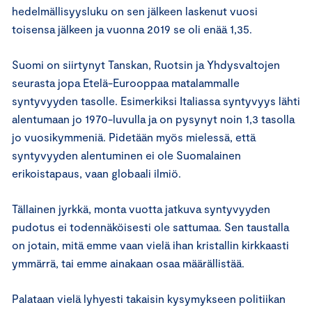
hedelmällisyysluku on sen jälkeen laskenut vuosi
toisensa jälkeen ja vuonna 2019 se oli enää 1,35.
Suomi on siirtynyt Tanskan, Ruotsin ja Yhdysvaltojen
seurasta jopa Etelä-Eurooppaa matalammalle
syntyvyyden tasolle. Esimerkiksi Italiassa syntyvyys lähti
alentumaan jo 1970-luvulla ja on pysynyt noin 1,3 tasolla
jo vuosikymmeniä. Pidetään myös mielessä, että
syntyvyyden alentuminen ei ole Suomalainen
erikoistapaus, vaan globaali ilmiö.
Tällainen jyrkkä, monta vuotta jatkuva syntyvyyden
pudotus ei todennäköisesti ole sattumaa. Sen taustalla
on jotain, mitä emme vaan vielä ihan kristallin kirkkaasti
ymmärrä, tai emme ainakaan osaa määrällistää.
Palataan vielä lyhyesti takaisin kysymykseen politiikan