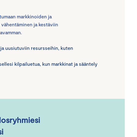
utumaan markkinoiden ja
 vähentäminen ja kestäviin
stavamman.
 ja uusiutuviin resursseihin, kuten
.
ellesi kilpailuetua, kun markkinat ja sääntely
dosryhmiesi
si