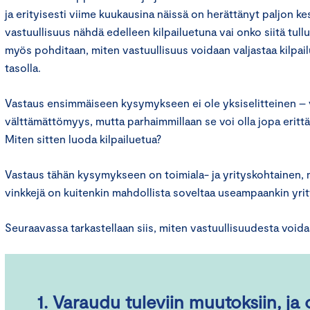
ja erityisesti viime kuukausina näissä on herättänyt paljon k
vastuullisuus nähdä edelleen kilpailuetuna vai onko siitä tul
myös pohditaan, miten vastuullisuus voidaan valjastaa kilpail
tasolla.
Vastaus ensimmäiseen kysymykseen ei ole yksiselitteinen – 
välttämättömyys, mutta parhaimmillaan se voi olla jopa erittäi
Miten sitten luoda kilpailuetua?
Vastaus tähän kysymykseen on toimiala- ja yrityskohtainen, m
vinkkejä on kuitenkin mahdollista soveltaa useampaankin yr
Seuraavassa tarkastellaan siis, miten vastuullisuudesta voida
1. Varaudu tuleviin muutoksiin, ja 