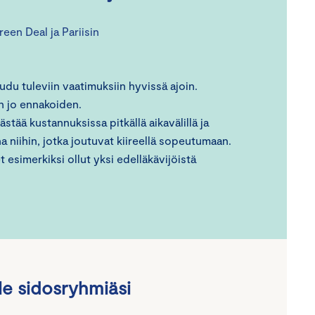
reen Deal ja Pariisin
audu tuleviin vaatimuksiin hyvissä ajoin.
än jo ennakoiden.
stää kustannuksissa pitkällä aikavälillä ja
na niihin, jotka joutuvat kiireellä sopeutumaan.
 esimerkiksi ollut yksi edelläkävijöistä
le sidosryhmiäsi