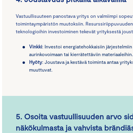
Vastuullisuuteen panostava yritys on valmiimpi sope
toimintaympäristön muutoksiin. Resurssiriippuvuuden
teknologioihin investoiminen tekevät yrityksestä jou
Vinkki
: Investoi energiatehokkaisiin järjestelmiin
aurinkovoimaan tai kierrätettäviin materiaaleihin
Hyöty
: Joustava ja kestävä toiminta antaa yrityks
muuttuvat.
5. Osoita vastuullisuuden arvo si
näkökulmasta ja vahvista brändiä