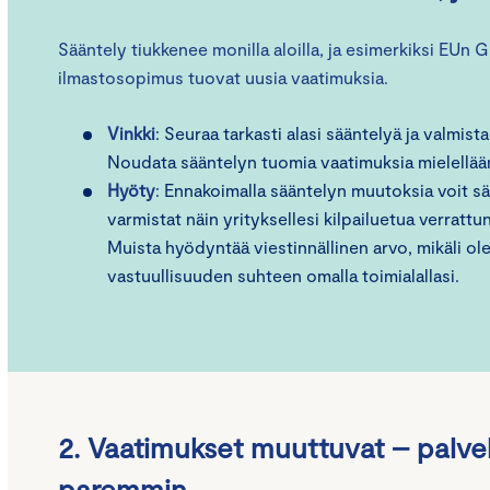
Sääntely tiukkenee monilla aloilla, ja esimerkiksi EUn G
ilmastosopimus tuovat uusia vaatimuksia.
Vinkki
: Seuraa tarkasti alasi sääntelyä ja valmist
Noudata sääntelyn tuomia vaatimuksia mielellä
Hyöty
: Ennakoimalla sääntelyn muutoksia voit sää
varmistat näin yrityksellesi kilpailuetua verrattu
Muista hyödyntää viestinnällinen arvo, mikäli olet
vastuullisuuden suhteen omalla toimialallasi.
2. Vaatimukset muuttuvat – palve
paremmin