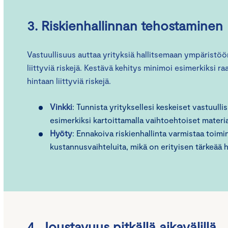
3. Riskienhallinnan tehostaminen
Vastuullisuus auttaa yrityksiä hallitsemaan ympäristöön 
liittyviä riskejä. Kestävä kehitys minimoi esimerkiksi 
hintaan liittyviä riskejä.
Vinkki
: Tunnista yrityksellesi keskeiset vastuulli
esimerkiksi kartoittamalla vaihtoehtoiset materiaa
Hyöty
: Ennakoiva riskienhallinta varmistaa toi
kustannusvaihteluita, mikä on erityisen tärkeää 
4. Joustavuus pitkällä aikavälillä