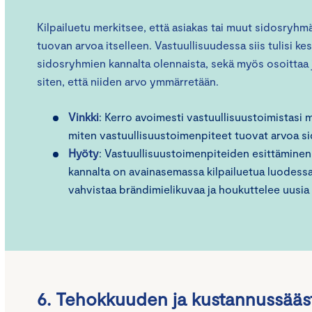
Kilpailuetu merkitsee, että asiakas tai muut sidosryhm
tuovan arvoa itselleen. Vastuullisuudessa siis tulisi kes
sidosryhmien kannalta olennaista, sekä myös osoittaa j
siten, että niiden arvo ymmärretään.
Vinkki
: Kerro avoimesti vastuullisuustoimistasi 
miten vastuullisuustoimenpiteet tuovat arvoa s
Hyöty
: Vastuullisuustoimenpiteiden esittäminen
kannalta on avainasemassa kilpailuetua luodessa.
vahvistaa brändimielikuvaa ja houkuttelee uusia 
6. Tehokkuuden ja kustannussääs