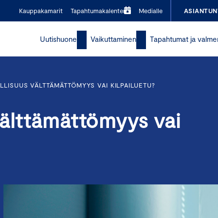
Kauppakamarit
Tapahtumakalenteri
Medialle
ASIANTUN
Uutishuone
Vaikuttaminen
Tapahtumat ja valme
LISUUS VÄLTTÄMÄTTÖMYYS VAI KILPAILUETU?
välttämättömyys vai