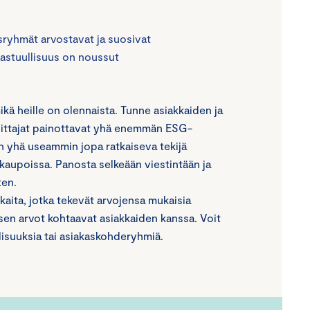
osryhmät arvostavat ja suosivat
Vastuullisuus on noussut
mikä heille on olennaista. Tunne asiakkaiden ja
ittajat painottavat yhä enemmän ESG-
on yhä useammin jopa ratkaiseva tekijä
kaupoissa. Panosta selkeään viestintään ja
ten.
kaita, jotka tekevät arvojensa mukaisia
ksen arvot kohtaavat asiakkaiden kanssa. Voit
isuuksia tai asiakaskohderyhmiä.