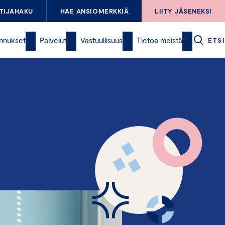
TIJAHAKU
HAE ANSIOMERKKIÄ
LIITY JÄSENEKSI
nnukset
Palvelut
Vastuullisuus
Tietoa meistä
ETSI