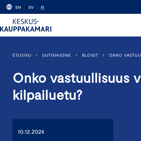
Skip
EN
SV
FI
to
content
ETUSIVU
›
UUTISHUONE
›
BLOGIT
›
ONKO VASTUUL
Onko vastuullisuus 
kilpailuetu?
10.12.2024