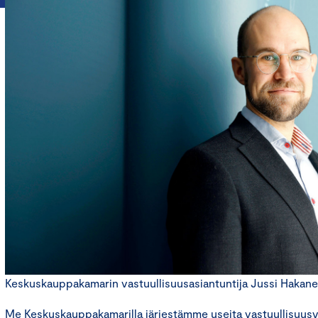
Keskuskauppakamarin vastuullisuusasiantuntija Jussi Hakanen.
Me Keskuskauppakamarilla järjestämme useita vastuullisuus