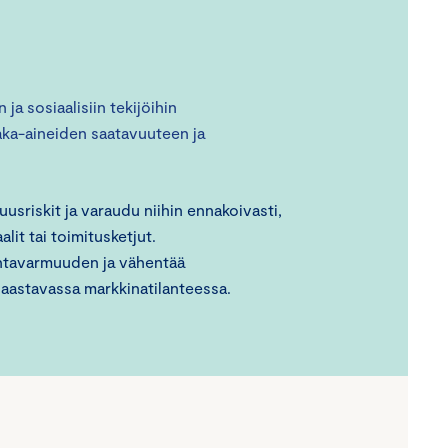
ja sosiaalisiin tekijöihin
raaka-aineiden saatavuuteen ja
suusriskit ja varaudu niihin ennakoivasti,
lit tai toimitusketjut.
mintavarmuuden ja vähentää
haastavassa markkinatilanteessa.