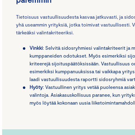
Tietoisuus vastuullisuudesta kasvaa jatkuvasti, ja sid
yhä useammin yrityksiä, jotka toimivat vastuullisesti. 
tärkeäksi valintakriteeriksi.
Vinkki
: Selvitä sidosryhmiesi valintakriteerit ja 
kumppaneiden odotukset. Myös esimerkiksi sijo
kriteerejä sijoituspäätöksissään. Vastuullisuus 
esimerkiksi kumppanuuksissa tai vaikkapa yritys
laadi vastuullisuudesta raportti sidosryhmiä var
Hyöty
: Vastuullinen yritys vetää puoleensa asiak
valintoja. Asiakasuskollisuus paranee, kun yrity
myös löytää kokonaan uusia liiketoimintamahdoll