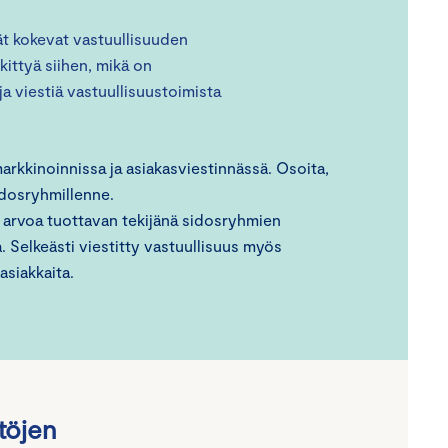
ät kokevat vastuullisuuden
kittyä siihen, mikä on
a viestiä vastuullisuustoimista
markkinoinnissa ja asiakasviestinnässä. Osoita,
idosryhmillenne.
 arvoa tuottavan tekijänä sidosryhmien
 Selkeästi viestitty vastuullisuus myös
asiakkaita.
töjen