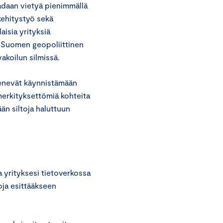
aadaan vietyä pienimmällä
 kehitystyö sekä
aisia yrityksiä
a. Suomen geopoliittinen
vakoilun silmissä.
kenevät käynnistämään
 merkityksettömiä kohteita
ään siltoja haluttuun
ia yrityksesi tietoverkossa
oja esittääkseen