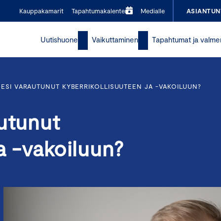
Kauppakamarit
Tapahtumakalenteri
Medialle
ASIANTUN
Uutishuone
Vaikuttaminen
Tapahtumat ja valme
ESI VARAUTUNUT KYBERRIKOLLISUUTEEN JA -VAKOILUUN?
utunut
a -vakoiluun?