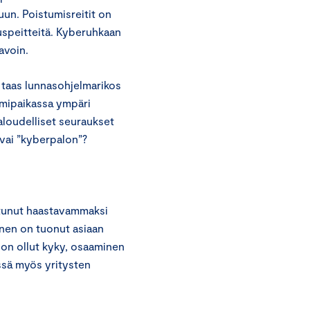
un. Poistumisreitit on
uspeitteitä. Kyberuhkaan
tavoin.
n taas lunnasohjelmarikos
oimipaikassa ympäri
aloudelliset seuraukset
 vai ”kyberpalon”?
uttunut haastavammaksi
nen on tuonut asiaan
 on ollut kyky, osaaminen
ssä myös yritysten