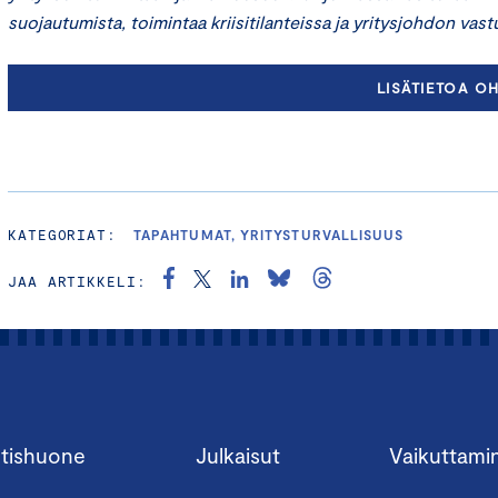
suojautumista, toimintaa kriisitilanteissa ja yritysjohdon vast
LISÄTIETOA O
KATEGORIAT:
TAPAHTUMAT, YRITYSTURVALLISUUS
JAA ARTIKKELI:
tishuone
Julkaisut
Vaikuttami