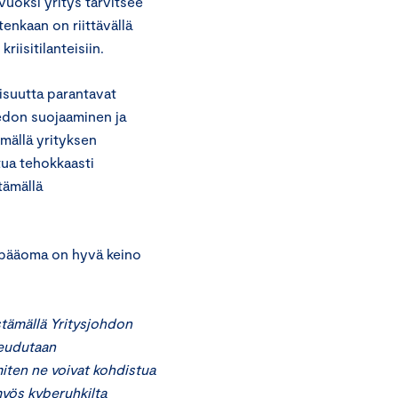
vuoksi yritys tarvitsee
tenkaan on riittävällä
riisitilanteisiin.
isuutta parantavat
iedon suojaaminen ja
mällä yrityksen
tua tehokkaasti
tämällä
opääoma on hyvä keino
tämällä Yritysjohdon
eudutaan
miten ne voivat kohdistua
myös kyberuhkilta