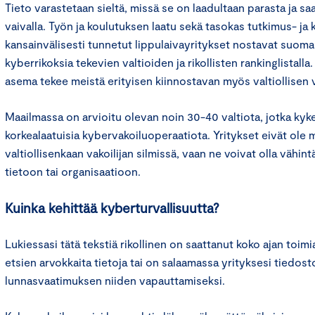
Tieto varastetaan sieltä, missä se on laadultaan parasta ja s
vaivalla. Työn ja koulutuksen laatu sekä tasokas tutkimus- ja
kansainvälisesti tunnetut lippulaivayritykset nostavat suomal
kyberrikoksia tekevien valtioiden ja rikollisten rankinglistall
asema tekee meistä erityisen kiinnostavan myös valtiollisen 
Maailmassa on arvioitu olevan noin 30-40 valtiota, jotka ky
korkealaatuisia kybervakoiluoperaatiota. Yritykset eivät ole
valtiollisenkaan vakoilijan silmissä, vaan ne voivat olla vähint
tietoon tai organisaatioon.
Kuinka kehittää kyberturvallisuutta?
Lukiessasi tätä tekstiä rikollinen on saattanut koko ajan toim
etsien arvokkaita tietoja tai on salaamassa yrityksesi tiedost
lunnasvaatimuksen niiden vapauttamiseksi.