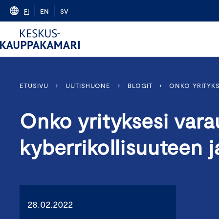
Skip
FI
EN
SV
to
content
ETUSIVU
›
UUTISHUONE
›
BLOGIT
›
ONKO YRITYKS
Onko yrityksesi vara
kyberrikollisuuteen j
28.02.2022