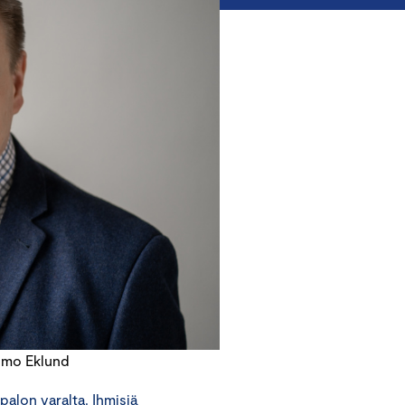
lmo Eklund
palon varalta. Ihmisiä