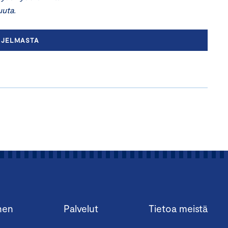
uuta.
HJELMASTA
nen
Palvelut
Tietoa meistä