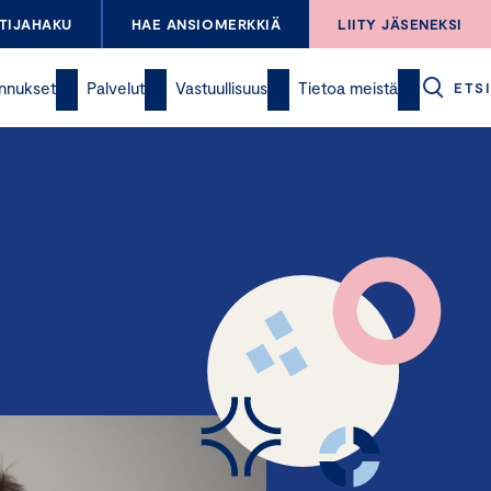
TIJAHAKU
HAE ANSIOMERKKIÄ
LIITY JÄSENEKSI
nnukset
Palvelut
Vastuullisuus
Tietoa meistä
ETSI