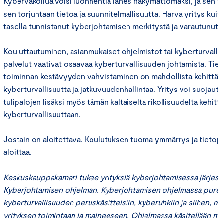
Kybervakoilua voisi luonnehtia lähes näkymättömäksi, ja sen 
sen torjuntaan tietoa ja suunnitelmallisuutta. Harva yritys kui
tasolla tunnistanut kyberjohtamisen merkitystä ja varautunut k
Kouluttautuminen, asianmukaiset ohjelmistot tai kyberturvall
palvelut vaativat osaavaa kyberturvallisuuden johtamista. T
toiminnan kestävyyden vahvistaminen on mahdollista kehittä
kyberturvallisuutta ja jatkuvuudenhallintaa. Yritys voi suojau
tulipalojen lisäksi myös tämän kaltaiselta rikollisuudelta kehit
kyberturvallisuuttaan.
Jostain on aloitettava. Koulutuksen tuoma ymmärrys ja tiet
aloittaa.
Keskuskauppakamari tukee yrityksiä kyberjohtamisessa järjes
Kyberjohtamisen ohjelman. Kyberjohtamisen ohjelmassa pur
kyberturvallisuuden peruskäsitteisiin, kyberuhkiin ja siihen, 
yrityksen toimintaan ja maineeseen. Ohjelmassa käsitellään 