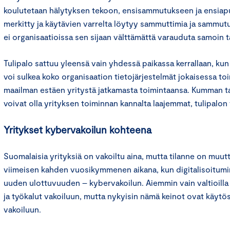
koulutetaan hälytyksen tekoon, ensisammutukseen ja ensiapu
merkitty ja käytävien varrelta löytyy sammuttimia ja sammut
ei organisaatioissa sen sijaan välttämättä varauduta samoin 
Tulipalo sattuu yleensä vain yhdessä paikassa kerrallaan, ku
voi sulkea koko organisaation tietojärjestelmät jokaisessa t
maailman estäen yritystä jatkamasta toimintaansa. Kumman t
voivat olla yrityksen toiminnan kannalta laajemmat, tulipalon
Yritykset kybervakoilun kohteena
Suomalaisia yrityksiä on vakoiltu aina, mutta tilanne on mu
viimeisen kahden vuosikymmenen aikana, kun digitalisoitumi
uuden ulottuvuuden – kybervakoilun. Aiemmin vain valtioilla
ja työkalut vakoiluun, mutta nykyisin nämä keinot ovat käytö
vakoiluun.