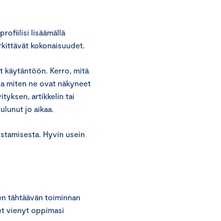
ofiilisi lisäämällä
erkittävät kokonaisuudet.
it käytäntöön. Kerro, mitä
 ja miten ne ovat näkyneet
tyksen, artikkelin tai
kulunut jo aikaa.
stamisesta. Hyvin usein
en tähtäävän toiminnan
let vienyt oppimasi