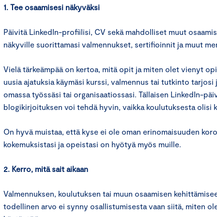
1. Tee osaamisesi näkyväksi
Päivitä LinkedIn-profiilisi, CV sekä mahdolliset muut osaamispr
näkyville suorittamasi valmennukset, sertifioinnit ja muut m
Vielä tärkeämpää on kertoa, mitä opit ja miten olet vienyt op
uusia ajatuksia käymäsi kurssi, valmennus tai tutkinto tarjosi
omassa työssäsi tai organisaatiossasi. Tällaisen LinkedIn-päivi
blogikirjoituksen voi tehdä hyvin, vaikka koulutuksesta olisi 
On hyvä muistaa, että kyse ei ole oman erinomaisuuden koro
kokemuksistasi ja opeistasi on hyötyä myös muille.
2. Kerro, mitä sait aikaan
Valmennuksen, koulutuksen tai muun osaamisen kehittämise
todellinen arvo ei synny osallistumisesta vaan siitä, miten o