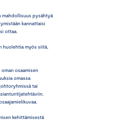
 on mahdollisuus pysähtyä
ymistään kannattaisi
si ottaa.
 huolehtia myös siitä,
ta, oman osaamisen
suuksia omassa
 johtoryhmissä tai
siantuntijatehtäviin.
 osaajamielikuvaa.
misen kehittämisestä