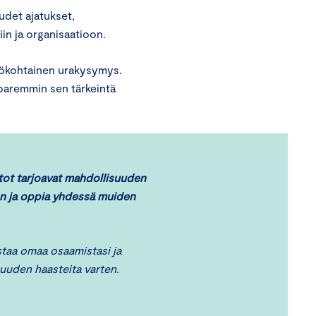
Uudet ajatukset,
iin ja organisaatioon.
lökohtainen urakysymys.
paremmin sen tärkeintä
ot tarjoavat mahdollisuuden
en ja oppia yhdessä muiden
istaa omaa osaamistasi ja
suuden haasteita varten.