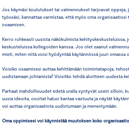
Jos käymäsi koulutukset tai valmennukset tarjoavat oppeja, 
työssäsi, kannattaa varmistaa, että myös oma organisaatiosi
osaamisen.
Kerro rohkeasti uusista näkökulmista kehityskeskusteluissa, 
keskusteluissa kollegoiden kanssa. Jos olet saanut valmennuk
mieti, miten niitä voisi hyödyntää käytännössä juuri omassa 
Voisiko osaamisesi auttaa kehittämään toimintatapoja, tehos
uudistamaan johtamista? Voisitko tehdä aloitteen uudesta k
Parhaat mahdollisuudet edetä uralla syntyvät usein silloin, kun
uusia ideoita, osoitat halusi kantaa vastuuta ja näytät käytä
voi auttaa organisaatiota uudistumaan ja menestymään.
Oma oppimisesi voi käynnistää muutoksen koko organisaati