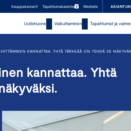
Kauppakamarit
Tapahtumakalenteri
Medialle
ASIANTUN
Uutishuone
Vaikuttaminen
Tapahtumat ja valme
HITTÄMINEN KANNATTAA. YHTÄ TÄRKEÄÄ ON TEHDÄ SE NÄKYVÄK
nen kannattaa. Yhtä
näkyväksi.