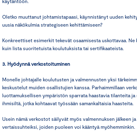
käytäntöön.
Oletko muuttanut johtamistapaasi, käynnistänyt uuden kehit
uusia näkökulmia strategiseen kehittämiseen?
Konkreettiset esimerkit tekevät osaamisesta uskottavaa. N
kuin lista suoritetuista koulutuksista tai sertifikaateista.
3. Hyödynnä verkostoituminen
Monelle johtajalle koulutusten ja valmennusten yksi tärkeimm
keskustelut muiden osallistujien kanssa. Parhaimmillaan verk
luottamuksellisen ympäristön sparrata haastavia tilanteita ja
ihmisiltä, jotka kohtaavat työssään samankaltaisia haasteita.
Usein nämä verkostot säilyvät myös valmennuksen jälkeen j
vertaissuhteiksi, joiden puoleen voi kääntyä myöhemminkin.