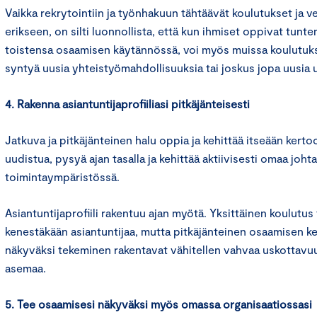
Vaikka rekrytointiin ja työnhakuun tähtäävät koulutukset ja v
erikseen, on silti luonnollista, että kun ihmiset oppivat tunt
toistensa osaamisen käytännössä, voi myös muissa koulutuks
syntyä uusia yhteistyömahdollisuuksia tai joskus jopa uusia
4. Rakenna asiantuntijaprofiiliasi pitkäjänteisesti
Jatkuva ja pitkäjänteinen halu oppia ja kehittää itseään kertoo
uudistua, pysyä ajan tasalla ja kehittää aktiivisesti omaa jo
toimintaympäristössä.
Asiantuntijaprofiili rakentuu ajan myötä. Yksittäinen koulutus ta
kenestäkään asiantuntijaa, mutta pitkäjänteinen osaamisen ke
näkyväksi tekeminen rakentavat vähitellen vahvaa uskottavuut
asemaa.
5. Tee osaamisesi näkyväksi myös omassa organisaatiossasi