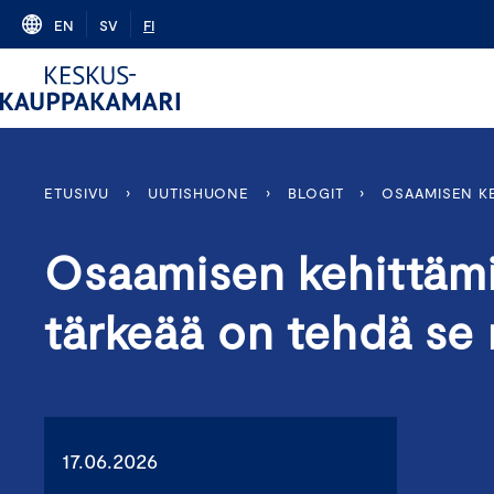
Skip
EN
SV
FI
to
content
ETUSIVU
›
UUTISHUONE
›
BLOGIT
›
OSAAMISEN KE
Osaamisen kehittämi
tärkeää on tehdä se 
17.06.2026