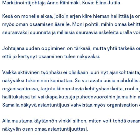
Markkinointijohtaja Anne Riihimäki. Kuva: Elina Jutila
Kesä on monelle aikaa, jolloin arjen kiire hieman hellittää ja
myös oman osaamisen äärelle. Moni pohtii, mihin omaa kehitt
seuraavaksi suunnata ja millaisia seuraavia askeleita uralla voi
Johtajana uuden oppiminen on tärkeää, mutta yhtä tärkeää on
että jo kertynyt osaaminen tulee näkyväksi.
Vaikka aktiivinen työnhaku ei olisikaan juuri nyt ajankohtais
näkyväksi tekeminen kannattaa. Se voi avata uusia mahdolli
organisaatiossa, tarjota kiinnostavia kehityshankkeita, roolia
hallituksissa tai vaikkapa kutsuja puheenvuoroihin ja muihin a
Samalla näkyvä asiantuntijuus vahvistaa myös organisaation
Alla muutama käytännön vinkki siihen, miten voit tehdä osaa
näkyvän osan omaa asiantuntijuuttasi.