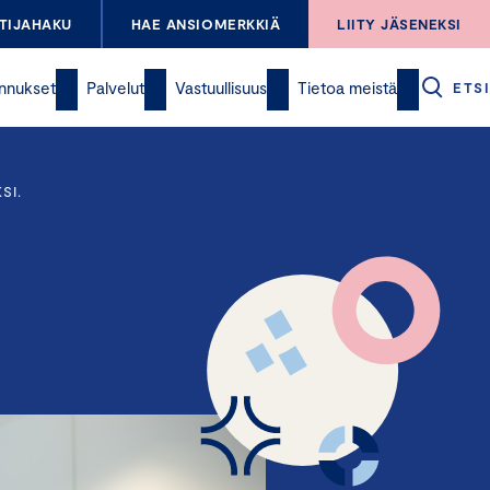
TIJAHAKU
HAE ANSIOMERKKIÄ
LIITY JÄSENEKSI
nnukset
Palvelut
Vastuullisuus
Tietoa meistä
ETSI
SI.