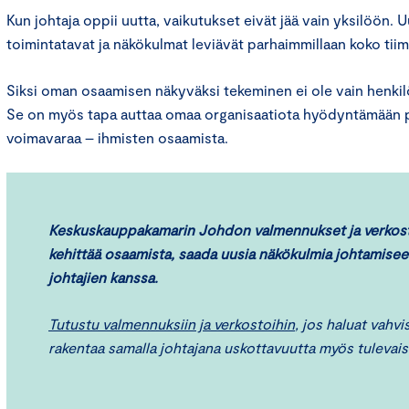
Kun johtaja oppii uutta, vaikutukset eivät jää vain yksilöön. 
toimintatavat ja näkökulmat leviävät parhaimmillaan koko tiim
Siksi oman osaamisen näkyväksi tekeminen ei ole vain henki
Se on myös tapa auttaa omaa organisaatiota hyödyntämään 
voimavaraa – ihmisten osaamista.
Keskuskauppakamarin Johdon valmennukset ja verkost
kehittää osaamista, saada uusia näkökulmia johtamise
johtajien kanssa.
Tutustu valmennuksiin ja verkostoihin
, jos haluat vahv
rakentaa samalla johtajana uskottavuutta myös tulevai