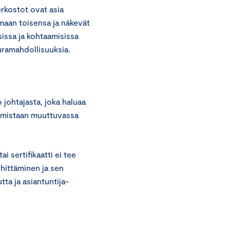
erkostot ovat asia
emaan toisensa ja näkevät
issa ja kohtaamisissa
 uramahdollisuuksia.
 johtajasta, joka haluaa
htamistaan muuttuvassa
i sertifikaatti ei tee
hittäminen ja sen
ta ja asiantuntija-