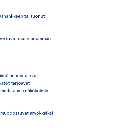
yshankkeen tai tuonut
e kertovat usein enemmän
istä anneista ovat
ostot tarjoavat
 saada uusia näkökulmia
a muodostuvat arvokkaiksi