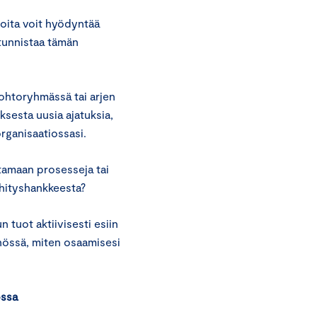
joita voit hyödyntää
 tunnistaa tämän
johtoryhmässä tai arjen
sesta uusia ajatuksia,
organisaatiossasi.
tamaan prosesseja tai
ehityshankkeesta?
 tuot aktiivisesti esiin
nnössä, miten osaamisesi
ossa