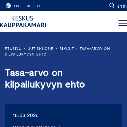
Skip
EN
SV
FI
ETSI
to
content
ETUSIVU
›
UUTISHUONE
›
BLOGIT
›
TASA-ARVO ON
KILPAILUKYVYN EHTO
Tasa-arvo on
kilpailukyvyn ehto
18.03.2026