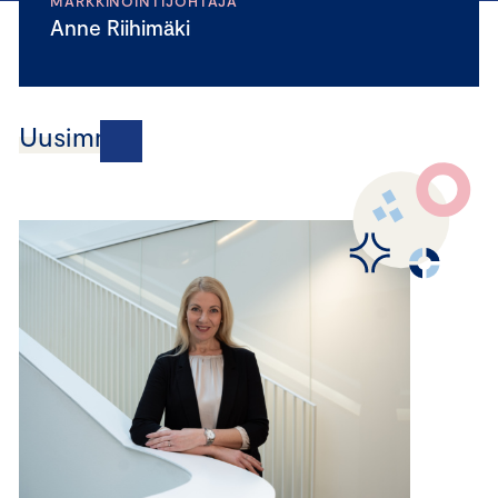
MARKKINOINTIJOHTAJA
Anne Riihimäki
Uusimmat