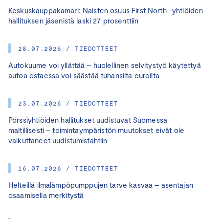
Keskuskauppakamari: Naisten osuus First North -yhtiöiden
hallituksen jäsenistä laski 27 prosenttiin
28.07.2026 / TIEDOTTEET
Autokuume voi yllättää – huolellinen selvitystyö käytettyä
autoa ostaessa voi säästää tuhansilta euroilta
23.07.2026 / TIEDOTTEET
Pörssiyhtiöiden hallitukset uudistuvat Suomessa
maltillisesti – toimintaympäristön muutokset eivät ole
vaikuttaneet uudistumistahtiin
16.07.2026 / TIEDOTTEET
Helteillä ilmalämpöpumppujen tarve kasvaa – asentajan
osaamisella merkitystä