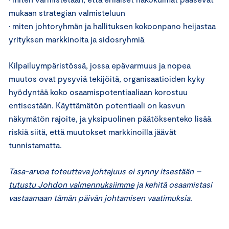
mukaan strategian valmisteluun
• miten johtoryhmän ja hallituksen kokoonpano heijastaa
yrityksen markkinoita ja sidosryhmiä
Kilpailuympäristössä, jossa epävarmuus ja nopea
muutos ovat pysyviä tekijöitä, organisaatioiden kyky
hyödyntää koko osaamispotentiaaliaan korostuu
entisestään. Käyttämätön potentiaali on kasvun
näkymätön rajoite, ja yksipuolinen päätöksenteko lisää
riskiä siitä, että muutokset markkinoilla jäävät
tunnistamatta.
Tasa-arvoa toteuttava johtajuus ei synny itsestään –
tutustu Johdon valmennuksiimme
ja kehitä osaamistasi
vastaamaan tämän päivän johtamisen vaatimuksia.