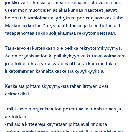
joukko valkoihoisia suomea keskenään puhuvia miehiä,
useat monimuotoisen asiakaskunnan haasteet jäävät
helposti huomioimatta, yrityksen perustajaosakas Juho
Makkonen kertoi. Yritys päätti tämän jälkeen tietoisesti
tasapainottaa sukupuolijakaumaa rekrytoinneissaan.
Tasa-arvo ei kuitenkaan ole pelkkä rekrytointikysymys.
Se on organisaation kilpailukykyyn vaikuttava voimavara,
jota tulee johtaa yhtä systemaattisesti kuin muitakin
liiketoiminnan kannalta keskeisiä kyvykkyyksiä.
Keskeisiä johtamiskysymyksiä tähän liittyen ovat
esimerkiksi
• millä tavoin organisaation potentiaalia tunnistetaan ja
arvioidaan
• millaisia kriteerejä käytetään johtajavalinnoissa
• miten varmistetaan, että erilaiset näkökulmat pääsevät