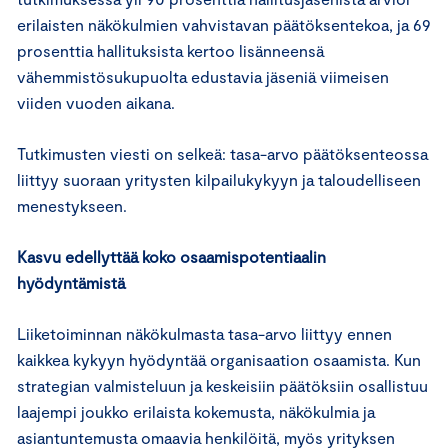
erilaisten näkökulmien vahvistavan päätöksentekoa, ja 69
prosenttia hallituksista kertoo lisänneensä
vähemmistösukupuolta edustavia jäseniä viimeisen
viiden vuoden aikana.
Tutkimusten viesti on selkeä: tasa-arvo päätöksenteossa
liittyy suoraan yritysten kilpailukykyyn ja taloudelliseen
menestykseen.
Kasvu edellyttää koko osaamispotentiaalin
hyödyntämistä
Liiketoiminnan näkökulmasta tasa-arvo liittyy ennen
kaikkea kykyyn hyödyntää organisaation osaamista. Kun
strategian valmisteluun ja keskeisiin päätöksiin osallistuu
laajempi joukko erilaista kokemusta, näkökulmia ja
asiantuntemusta omaavia henkilöitä, myös yrityksen