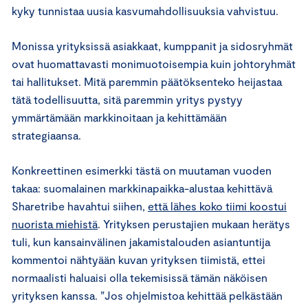
kyky tunnistaa uusia kasvumahdollisuuksia vahvistuu.
Monissa yrityksissä asiakkaat, kumppanit ja sidosryhmät
ovat huomattavasti monimuotoisempia kuin johtoryhmät
tai hallitukset. Mitä paremmin päätöksenteko heijastaa
tätä todellisuutta, sitä paremmin yritys pystyy
ymmärtämään markkinoitaan ja kehittämään
strategiaansa.
Konkreettinen esimerkki tästä on muutaman vuoden
takaa: suomalainen markkinapaikka-alustaa kehittävä
Sharetribe havahtui siihen,
että lähes koko tiimi koostui
nuorista miehistä
. Yrityksen perustajien mukaan herätys
tuli, kun kansainvälinen jakamistalouden asiantuntija
kommentoi nähtyään kuvan yrityksen tiimistä, ettei
normaalisti haluaisi olla tekemisissä tämän näköisen
yrityksen kanssa. ”Jos ohjelmistoa kehittää pelkästään