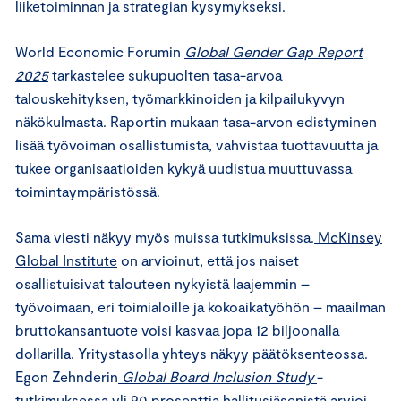
liiketoiminnan ja strategian kysymykseksi.
World Economic Forumin
Global Gender Gap Report
2025
tarkastelee sukupuolten tasa-arvoa
talouskehityksen, työmarkkinoiden ja kilpailukyvyn
näkökulmasta. Raportin mukaan tasa-arvon edistyminen
lisää työvoiman osallistumista, vahvistaa tuottavuutta ja
tukee organisaatioiden kykyä uudistua muuttuvassa
toimintaympäristössä.
Sama viesti näkyy myös muissa tutkimuksissa.
McKinsey
Global Institute
on arvioinut, että jos naiset
osallistuisivat talouteen nykyistä laajemmin –
työvoimaan, eri toimialoille ja kokoaikatyöhön – maailman
bruttokansantuote voisi kasvaa jopa 12 biljoonalla
dollarilla. Yritystasolla yhteys näkyy päätöksenteossa.
Egon Zehnderin
Global Board Inclusion Study
-
tutkimuksessa yli 90 prosenttia hallitusjäsenistä arvioi