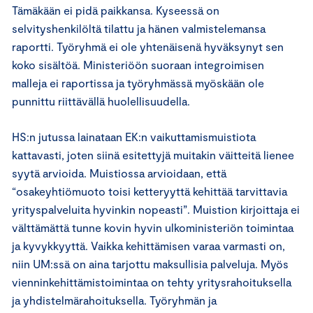
Tämäkään ei pidä paikkansa. Kyseessä on
selvityshenkilöltä tilattu ja hänen valmistelemansa
raportti. Työryhmä ei ole yhtenäisenä hyväksynyt sen
koko sisältöä. Ministeriöön suoraan integroimisen
malleja ei raportissa ja työryhmässä myöskään ole
punnittu riittävällä huolellisuudella.
HS:n jutussa lainataan EK:n vaikuttamismuistiota
kattavasti, joten siinä esitettyjä muitakin väitteitä lienee
syytä arvioida. Muistiossa arvioidaan, että
“osakeyhtiömuoto toisi ketteryyttä kehittää tarvittavia
yrityspalveluita hyvinkin nopeasti”. Muistion kirjoittaja ei
välttämättä tunne kovin hyvin ulkoministeriön toimintaa
ja kyvykkyyttä. Vaikka kehittämisen varaa varmasti on,
niin UM:ssä on aina tarjottu maksullisia palveluja. Myös
vienninkehittämistoimintaa on tehty yritysrahoituksella
ja yhdistelmärahoituksella. Työryhmän ja