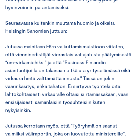
hyvinvoinnin parantamiseksi.
Seuraavassa kuitenkin muutama huomio ja oikaisu
Helsingin Sanomien juttuun:
Jutussa mainitaan EK:n vaikuttamismuistioon viitaten,
että vienninedistäjät vierastaisivat ajatusta päätymisestä
“um-virkamiehiksi” ja että ”Business Finlandin
asiantuntijoilla on takanaan pitkä ura yrityselämässä eikä
virkaura heitä välttämättä innosta.” Tässä on jokin
väärinkäsitys, ehkä tahaton. Ei siirtyviä työntekijöitä
lähtökohtaisesti virkauralle oltaisi siirtämässäkään, vaan
ensisijaisesti samanlaisiin työsuhteisiin kuten
nykyisinkin.
Jutussa kerrotaan myös, että ”Työryhmä on saanut
valmiiksi väliraportin, joka on luovutettu ministereille”.