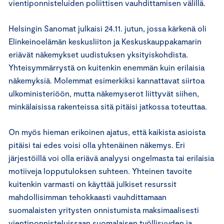
vientiponnisteluiden poliittisen vauhdittamisen välillä.
Helsingin Sanomat julkaisi 24.11. jutun, jossa kärkenä oli
Elinkeinoelämän keskusliiton ja Keskuskauppakamarin
eriävät näkemykset uudistuksen yksityiskohdista.
Yhteisymmärrystä on kuitenkin enemmän kuin erilaisia
näkemyksiä. Molemmat esimerkiksi kannattavat siirtoa
ulkoministeriöön, mutta näkemyserot liittyvät siihen,
minkälaisissa rakenteissa sitä pitäisi jatkossa toteuttaa.
On myös hieman erikoinen ajatus, että kaikista asioista
pitäisi tai edes voisi olla yhtenäinen näkemys. Eri
järjestöillä voi olla eriävä analyysi ongelmasta tai erilaisia
motiiveja lopputuloksen suhteen. Yhteinen tavoite
kuitenkin varmasti on käyttää julkiset resurssit
mahdollisimman tehokkaasti vauhdittamaan
suomalaisten yritysten onnistumista maksimaalisesti
vientiponnisteluissaan suomalaisen työllisyyden ja