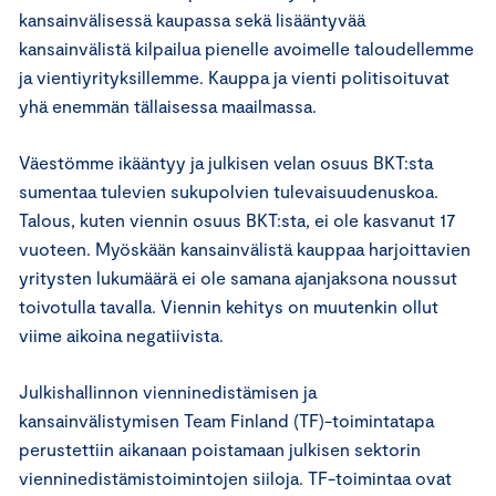
kansainvälisessä kaupassa sekä lisääntyvää
kansainvälistä kilpailua pienelle avoimelle taloudellemme
ja vientiyrityksillemme. Kauppa ja vienti politisoituvat
yhä enemmän tällaisessa maailmassa.
Väestömme ikääntyy ja julkisen velan osuus BKT:sta
sumentaa tulevien sukupolvien tulevaisuudenuskoa.
Talous, kuten viennin osuus BKT:sta, ei ole kasvanut 17
vuoteen. Myöskään kansainvälistä kauppaa harjoittavien
yritysten lukumäärä ei ole samana ajanjaksona noussut
toivotulla tavalla. Viennin kehitys on muutenkin ollut
viime aikoina negatiivista.
Julkishallinnon vienninedistämisen ja
kansainvälistymisen Team Finland (TF)-toimintatapa
perustettiin aikanaan poistamaan julkisen sektorin
vienninedistämistoimintojen siiloja. TF-toimintaa ovat