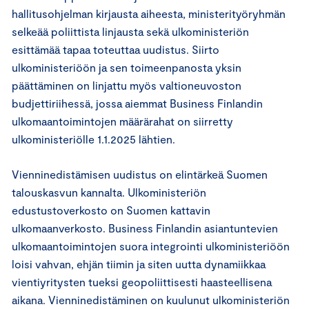
hallitusohjelman kirjausta aiheesta, ministerityöryhmän
selkeää poliittista linjausta sekä ulkoministeriön
esittämää tapaa toteuttaa uudistus. Siirto
ulkoministeriöön ja sen toimeenpanosta yksin
päättäminen on linjattu myös valtioneuvoston
budjettiriihessä, jossa aiemmat Business Finlandin
ulkomaantoimintojen määrärahat on siirretty
ulkoministeriölle 1.1.2025 lähtien.
Vienninedistämisen uudistus on elintärkeä Suomen
talouskasvun kannalta. Ulkoministeriön
edustustoverkosto on Suomen kattavin
ulkomaanverkosto. Business Finlandin asiantuntevien
ulkomaantoimintojen suora integrointi ulkoministeriöön
loisi vahvan, ehjän tiimin ja siten uutta dynamiikkaa
vientiyritysten tueksi geopoliittisesti haasteellisena
aikana. Vienninedistäminen on kuulunut ulkoministeriön