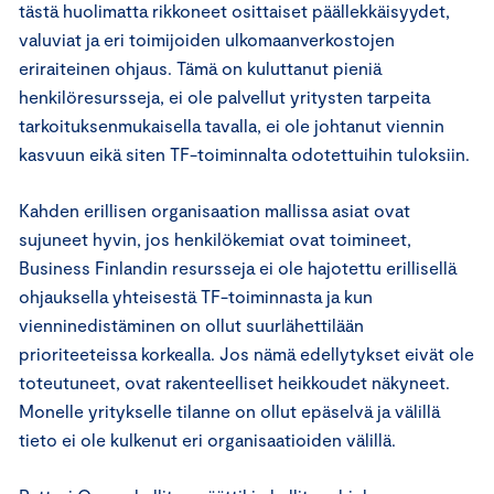
tästä huolimatta rikkoneet osittaiset päällekkäisyydet,
valuviat ja eri toimijoiden ulkomaanverkostojen
eriraiteinen ohjaus. Tämä on kuluttanut pieniä
henkilöresursseja, ei ole palvellut yritysten tarpeita
tarkoituksenmukaisella tavalla, ei ole johtanut viennin
kasvuun eikä siten TF-toiminnalta odotettuihin tuloksiin.
Kahden erillisen organisaation mallissa asiat ovat
sujuneet hyvin, jos henkilökemiat ovat toimineet,
Business Finlandin resursseja ei ole hajotettu erillisellä
ohjauksella yhteisestä TF-toiminnasta ja kun
vienninedistäminen on ollut suurlähettilään
prioriteeteissa korkealla. Jos nämä edellytykset eivät ole
toteutuneet, ovat rakenteelliset heikkoudet näkyneet.
Monelle yritykselle tilanne on ollut epäselvä ja välillä
tieto ei ole kulkenut eri organisaatioiden välillä.