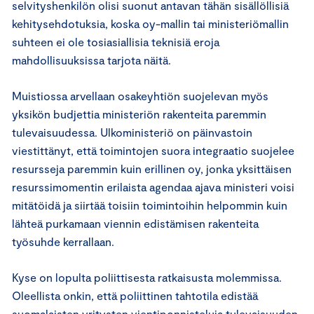
selvityshenkilön olisi suonut antavan tähän sisällöllisiä
kehitysehdotuksia, koska oy-mallin tai ministeriömallin
suhteen ei ole tosiasiallisia teknisiä eroja
mahdollisuuksissa tarjota näitä.
Muistiossa arvellaan osakeyhtiön suojelevan myös
yksikön budjettia ministeriön rakenteita paremmin
tulevaisuudessa. Ulkoministeriö on päinvastoin
viestittänyt, että toimintojen suora integraatio suojelee
resursseja paremmin kuin erillinen oy, jonka yksittäisen
resurssimomentin erilaista agendaa ajava ministeri voisi
mitätöidä ja siirtää toisiin toimintoihin helpommin kuin
lähteä purkamaan viennin edistämisen rakenteita
työsuhde kerrallaan.
Kyse on lopulta poliittisesta ratkaisusta molemmissa.
Oleellista onkin, että poliittinen tahtotila edistää
suomalaisten yritysten vientiponnisteluja tulevaisuuden