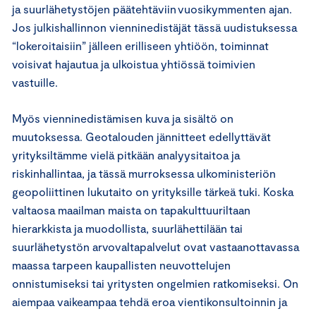
ja suurlähetystöjen päätehtäviin vuosikymmenten ajan.
Jos julkishallinnon vienninedistäjät tässä uudistuksessa
“lokeroitaisiin” jälleen erilliseen yhtiöön, toiminnat
voisivat hajautua ja ulkoistua yhtiössä toimivien
vastuille.
Myös vienninedistämisen kuva ja sisältö on
muutoksessa. Geotalouden jännitteet edellyttävät
yrityksiltämme vielä pitkään analyysitaitoa ja
riskinhallintaa, ja tässä murroksessa ulkoministeriön
geopoliittinen lukutaito on yrityksille tärkeä tuki. Koska
valtaosa maailman maista on tapakulttuuriltaan
hierarkkista ja muodollista, suurlähettilään tai
suurlähetystön arvovaltapalvelut ovat vastaanottavassa
maassa tarpeen kaupallisten neuvottelujen
onnistumiseksi tai yritysten ongelmien ratkomiseksi. On
aiempaa vaikeampaa tehdä eroa vientikonsultoinnin ja