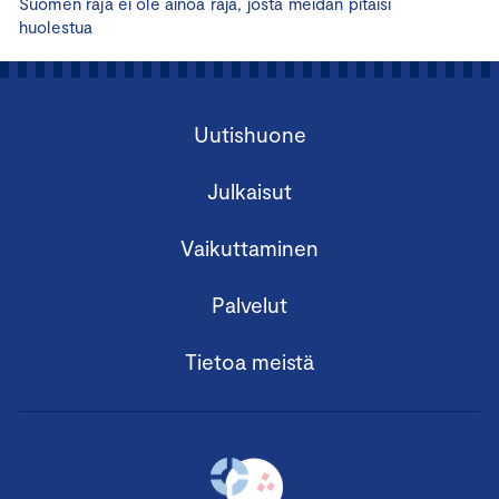
Suomen raja ei ole ainoa raja, josta meidän pitäisi
huolestua
Uutishuone
Julkaisut
Vaikuttaminen
Palvelut
Tietoa meistä