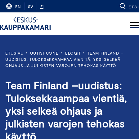
Skip
EN
SV
FI
ETSI
to
content
ETUSIVU
›
UUTISHUONE
›
BLOGIT
›
TEAM FINLAND –
UUDISTUS: TULOKSEKKAAMPAA VIENTIÄ, YKSI SELKEÄ
OHJAUS JA JULKISTEN VAROJEN TEHOKAS KÄYTTÖ
Team Finland –uudistus:
Tuloksekkaampaa vientiä,
yksi selkeä ohjaus ja
julkisten varojen tehokas
käyttö