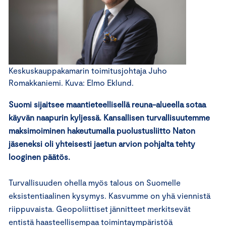
Keskuskauppakamarin toimitusjohtaja Juho
Romakkaniemi. Kuva: Elmo Eklund.
Suomi sijaitsee maantieteellisellä reuna-alueella sotaa
käyvän naapurin kyljessä. Kansallisen turvallisuutemme
maksimoiminen hakeutumalla puolustusliitto Naton
jäseneksi oli yhteisesti jaetun arvion pohjalta tehty
looginen päätös.
Turvallisuuden ohella myös talous on Suomelle
eksistentiaalinen kysymys. Kasvumme on yhä viennistä
riippuvaista. Geopoliittiset jännitteet merkitsevät
entistä haasteellisempaa toimintaympäristöä