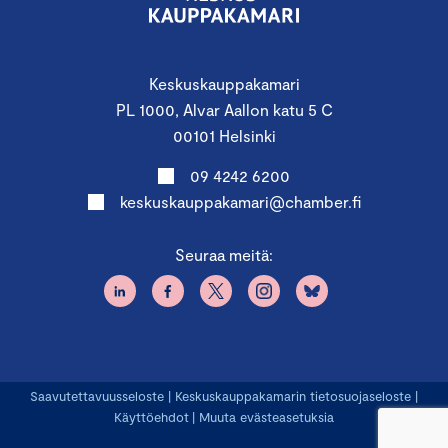
Keskuskauppakamari
PL 1000, Alvar Aallon katu 5 C
00101 Helsinki
09 4242 6200
keskuskauppakamari@chamber.fi
Seuraa meitä:
Saavutettavuusseloste
|
Keskuskauppakamarin tietosuojaseloste
|
Käyttöehdot
|
Muuta evästeasetuksia