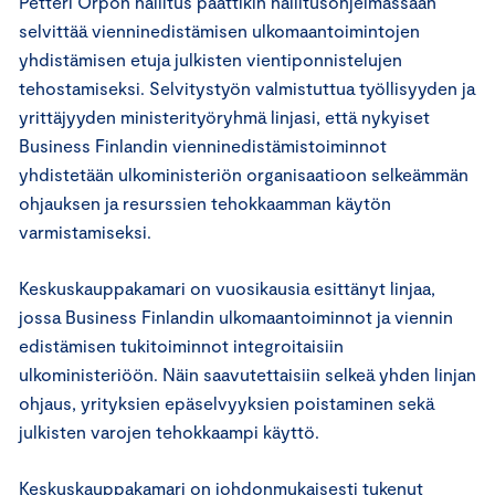
Petteri Orpon hallitus päättikin hallitusohjelmassaan
selvittää vienninedistämisen ulkomaantoimintojen
yhdistämisen etuja julkisten vientiponnistelujen
tehostamiseksi. Selvitystyön valmistuttua työllisyyden ja
yrittäjyyden ministerityöryhmä linjasi, että nykyiset
Business Finlandin vienninedistämistoiminnot
yhdistetään ulkoministeriön organisaatioon selkeämmän
ohjauksen ja resurssien tehokkaamman käytön
varmistamiseksi.
Keskuskauppakamari on vuosikausia esittänyt linjaa,
jossa Business Finlandin ulkomaantoiminnot ja viennin
edistämisen tukitoiminnot integroitaisiin
ulkoministeriöön. Näin saavutettaisiin selkeä yhden linjan
ohjaus, yrityksien epäselvyyksien poistaminen sekä
julkisten varojen tehokkaampi käyttö.
Keskuskauppakamari on johdonmukaisesti tukenut