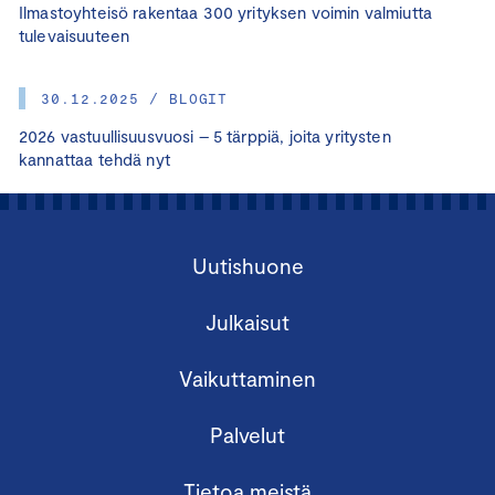
Ilmastoyhteisö rakentaa 300 yrityksen voimin valmiutta
tulevaisuuteen
30.12.2025 / BLOGIT
2026 vastuullisuusvuosi – 5 tärppiä, joita yritysten
kannattaa tehdä nyt
Uutishuone
Julkaisut
Vaikuttaminen
Palvelut
Tietoa meistä