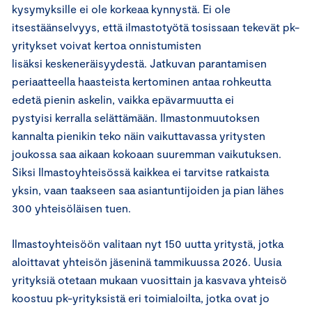
kysymyksille ei ole korkeaa kynnystä. Ei ole
itsestäänselvyys, että ilmastotyötä tosissaan tekevät pk-
yritykset voivat kertoa onnistumisten
lisäksi keskeneräisyydestä. Jatkuvan parantamisen
periaatteella haasteista kertominen antaa rohkeutta
edetä pienin askelin, vaikka epävarmuutta ei
pystyisi kerralla selättämään. Ilmastonmuutoksen
kannalta pienikin teko näin vaikuttavassa yritysten
joukossa saa aikaan kokoaan suuremman vaikutuksen.
Siksi Ilmastoyhteisössä kaikkea ei tarvitse ratkaista
yksin, vaan taakseen saa asiantuntijoiden ja pian lähes
300 yhteisöläisen tuen.
Ilmastoyhteisöön valitaan nyt 150 uutta yritystä, jotka
aloittavat yhteisön jäseninä tammikuussa 2026. Uusia
yrityksiä otetaan mukaan vuosittain ja kasvava yhteisö
koostuu pk-yrityksistä eri toimialoilta, jotka ovat jo