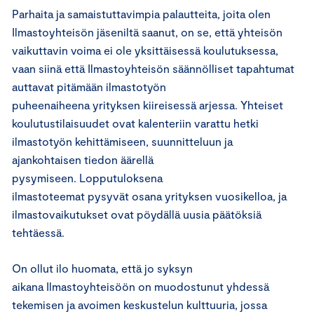
Parhaita ja samaistuttavimpia palautteita, joita olen
Ilmastoyhteisön jäseniltä saanut, on se, että yhteisön
vaikuttavin voima ei ole yksittäisessä koulutuksessa,
vaan siinä että Ilmastoyhteisön säännölliset tapahtumat
auttavat pitämään ilmastotyön
puheenaiheena yrityksen kiireisessä arjessa. Yhteiset
koulutustilaisuudet ovat kalenteriin varattu hetki
ilmastotyön kehittämiseen, suunnitteluun ja
ajankohtaisen tiedon äärellä
pysymiseen. Lopputuloksena
ilmastoteemat pysyvät osana yrityksen vuosikelloa, ja
ilmastovaikutukset ovat pöydällä uusia päätöksiä
tehtäessä.
On ollut ilo huomata, että jo syksyn
aikana Ilmastoyhteisöön on muodostunut yhdessä
tekemisen ja avoimen keskustelun kulttuuria, jossa