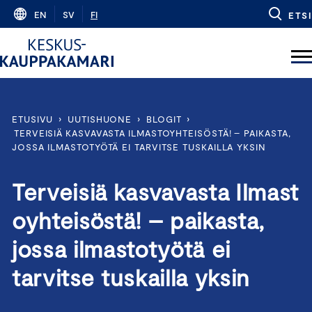
Skip
EN
SV
FI
ETSI
to
content
ETUSIVU
›
UUTISHUONE
›
BLOGIT
›
TERVEISIÄ KASVAVASTA ILMASTOYHTEISÖSTÄ! – PAIKASTA,
JOSSA ILMASTOTYÖTÄ EI TARVITSE TUSKAILLA YKSIN
Terveisiä kasvavasta Ilmast
oyhteisöstä! – paikasta,
jossa ilmastotyötä ei
tarvitse tuskailla yksin