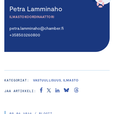
Petra Lamminaho
ILMASTOKOORDINAATTORI
petra.lamminaho@chamber.fi
+358503260800
KATEGORIAT:
VASTUULLISUUS, ILMASTO
JAA ARTIKKELI:
09.06.2026 / BLOGIT