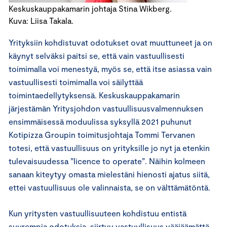
Keskuskauppakamarin johtaja Stina Wikberg.
Kuva: Liisa Takala.
Yrityksiin kohdistuvat odotukset ovat muuttuneet ja on
käynyt selväksi paitsi se, että vain vastuullisesti
toimimalla voi menestyä, myös se, että itse asiassa vain
vastuullisesti toimimalla voi säilyttää
toimintaedellytyksensä. Keskuskauppakamarin
järjestämän Yritysjohdon vastuullisuusvalmennuksen
ensimmäisessä moduulissa syksyllä 2021 puhunut
Kotipizza Groupin toimitusjohtaja Tommi Tervanen
totesi, että vastuullisuus on yrityksille jo nyt ja etenkin
tulevaisuudessa ”licence to operate”. Näihin kolmeen
sanaan kiteytyy omasta mielestäni hienosti ajatus siitä,
ettei vastuullisuus ole valinnaista, se on välttämätöntä.
Kun yritysten vastuullisuuteen kohdistuu entistä
suurempia odotuksia, siirtyy vastuullisuus vääjäämättä