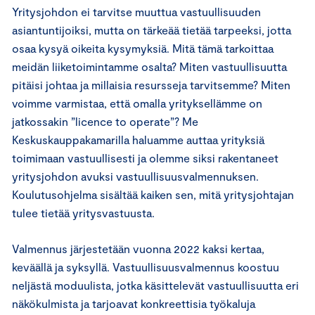
Yritysjohdon ei tarvitse muuttua vastuullisuuden
asiantuntijoiksi, mutta on tärkeää tietää tarpeeksi, jotta
osaa kysyä oikeita kysymyksiä. Mitä tämä tarkoittaa
meidän liiketoimintamme osalta? Miten vastuullisuutta
pitäisi johtaa ja millaisia resursseja tarvitsemme? Miten
voimme varmistaa, että omalla yrityksellämme on
jatkossakin ”licence to operate”? Me
Keskuskauppakamarilla haluamme auttaa yrityksiä
toimimaan vastuullisesti ja olemme siksi rakentaneet
yritysjohdon avuksi vastuullisuusvalmennuksen.
Koulutusohjelma sisältää kaiken sen, mitä yritysjohtajan
tulee tietää yritysvastuusta.
Valmennus järjestetään vuonna 2022 kaksi kertaa,
keväällä ja syksyllä. Vastuullisuusvalmennus koostuu
neljästä moduulista, jotka käsittelevät vastuullisuutta eri
näkökulmista ja tarjoavat konkreettisia työkaluja