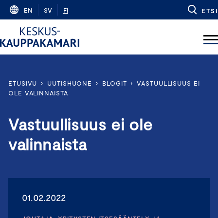
Skip
EN
SV
FI
ETSI
to
content
ETUSIVU
›
UUTISHUONE
›
BLOGIT
›
VASTUULLISUUS EI
OLE VALINNAISTA
Vastuullisuus ei ole
valinnaista
01.02.2022