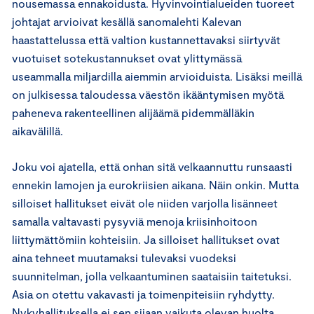
nousemassa ennakoidusta. Hyvinvointialueiden tuoreet
johtajat arvioivat kesällä sanomalehti Kalevan
haastattelussa että valtion kustannettavaksi siirtyvät
vuotuiset sotekustannukset ovat ylittymässä
useammalla miljardilla aiemmin arvioiduista. Lisäksi meillä
on julkisessa taloudessa väestön ikääntymisen myötä
paheneva rakenteellinen alijäämä pidemmälläkin
aikavälillä.
Joku voi ajatella, että onhan sitä velkaannuttu runsaasti
ennekin lamojen ja eurokriisien aikana. Näin onkin. Mutta
silloiset hallitukset eivät ole niiden varjolla lisänneet
samalla valtavasti pysyviä menoja kriisinhoitoon
liittymättömiin kohteisiin. Ja silloiset hallitukset ovat
aina tehneet muutamaksi tulevaksi vuodeksi
suunnitelman, jolla velkaantuminen saataisiin taitetuksi.
Asia on otettu vakavasti ja toimenpiteisiin ryhdytty.
Nykyhallituksella ei sen sijaan vaikuta olevan huolta