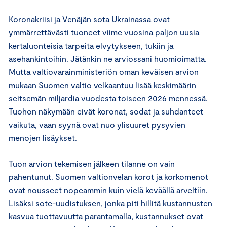
Koronakriisi ja Venäjän sota Ukrainassa ovat
ymmärrettävästi tuoneet viime vuosina paljon uusia
kertaluonteisia tarpeita elvytykseen, tukiin ja
asehankintoihin. Jätänkin ne arviossani huomioimatta.
Mutta valtiovarainministeriön oman keväisen arvion
mukaan Suomen valtio velkaantuu lisää keskimäärin
seitsemän miljardia vuodesta toiseen 2026 mennessä.
Tuohon näkymään eivät koronat, sodat ja suhdanteet
vaikuta, vaan syynä ovat nuo ylisuuret pysyvien
menojen lisäykset.
Tuon arvion tekemisen jälkeen tilanne on vain
pahentunut. Suomen valtionvelan korot ja korkomenot
ovat nousseet nopeammin kuin vielä keväällä arveltiin.
Lisäksi sote-uudistuksen, jonka piti hillitä kustannusten
kasvua tuottavuutta parantamalla, kustannukset ovat