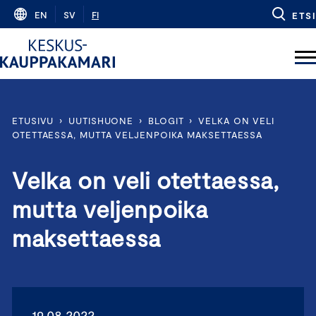
Skip
EN
SV
FI
ETSI
to
content
ETUSIVU
›
UUTISHUONE
›
BLOGIT
›
VELKA ON VELI
OTETTAESSA, MUTTA VELJENPOIKA MAKSETTAESSA
Velka on veli otettaessa,
mutta veljenpoika
maksettaessa
19.08.2022