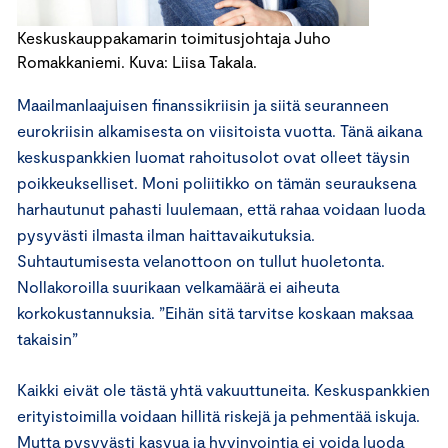
Keskuskauppakamarin toimitusjohtaja Juho
Romakkaniemi. Kuva: Liisa Takala.
Maailmanlaajuisen finanssikriisin ja siitä seuranneen
eurokriisin alkamisesta on viisitoista vuotta. Tänä aikana
keskuspankkien luomat rahoitusolot ovat olleet täysin
poikkeukselliset. Moni poliitikko on tämän seurauksena
harhautunut pahasti luulemaan, että rahaa voidaan luoda
pysyvästi ilmasta ilman haittavaikutuksia.
Suhtautumisesta velanottoon on tullut huoletonta.
Nollakoroilla suurikaan velkamäärä ei aiheuta
korkokustannuksia. ”Eihän sitä tarvitse koskaan maksaa
takaisin”
Kaikki eivät ole tästä yhtä vakuuttuneita. Keskuspankkien
erityistoimilla voidaan hillitä riskejä ja pehmentää iskuja.
Mutta pysyvästi kasvua ja hyvinvointia ei voida luoda