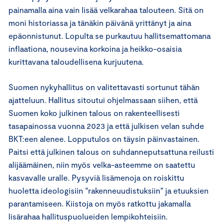
painamalla aina vain lisää velkarahaa talouteen. Sitä on
moni historiassa ja tänäkin päivänä yrittänyt ja aina
epäonnistunut. Lopulta se purkautuu hallitsemattomana
inflaationa, nousevina korkoina ja heikko-osaisia
kurittavana taloudellisena kurjuutena.
Suomen nykyhallitus on valitettavasti sortunut tähän
ajatteluun. Hallitus sitoutui ohjelmassaan siihen, että
Suomen koko julkinen talous on rakenteellisesti
tasapainossa vuonna 2023 ja että julkisen velan suhde
BKT:een alenee. Lopputulos on täysin päinvastainen.
Paitsi että julkinen talous on suhdanneputsattuna reilusti
alijäämäinen, niin myös velka-asteemme on saatettu
kasvavalle uralle. Pysyviä lisämenoja on roiskittu
huoletta ideologisiin ”rakenneuudistuksiin” ja etuuksien
parantamiseen. Kiistoja on myös ratkottu jakamalla
lisärahaa hallituspuolueiden lempikohteisiin.