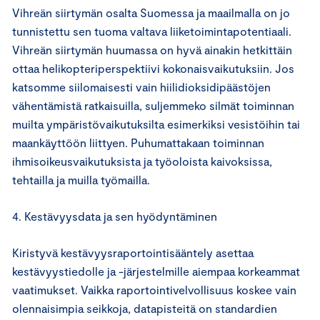
Vihreän siirtymän osalta Suomessa ja maailmalla on jo
tunnistettu sen tuoma valtava liiketoimintapotentiaali.
Vihreän siirtymän huumassa on hyvä ainakin hetkittäin
ottaa helikopteriperspektiivi kokonaisvaikutuksiin. Jos
katsomme siilomaisesti vain hiilidioksidipäästöjen
vähentämistä ratkaisuilla, suljemmeko silmät toiminnan
muilta ympäristövaikutuksilta esimerkiksi vesistöihin tai
maankäyttöön liittyen. Puhumattakaan toiminnan
ihmisoikeusvaikutuksista ja työoloista kaivoksissa,
tehtailla ja muilla työmailla.
4. Kestävyysdata ja sen hyödyntäminen
Kiristyvä kestävyysraportointisääntely asettaa
kestävyystiedolle ja -järjestelmille aiempaa korkeammat
vaatimukset. Vaikka raportointivelvollisuus koskee vain
olennaisimpia seikkoja, datapisteitä on standardien