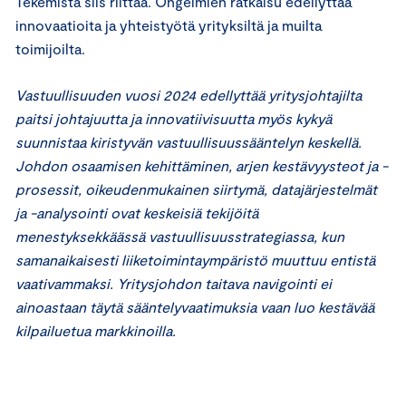
Tekemistä siis riittää. Ongelmien ratkaisu edellyttää
innovaatioita ja yhteistyötä yrityksiltä ja muilta
toimijoilta.
Vastuullisuuden vuosi 2024 edellyttää yritysjohtajilta
paitsi johtajuutta ja innovatiivisuutta myös kykyä
suunnistaa kiristyvän vastuullisuussääntelyn keskellä.
Johdon osaamisen kehittäminen, arjen kestävyysteot ja -
prosessit, oikeudenmukainen siirtymä, datajärjestelmät
ja -analysointi ovat keskeisiä tekijöitä
menestyksekkäässä vastuullisuusstrategiassa, kun
samanaikaisesti liiketoimintaympäristö muuttuu entistä
vaativammaksi. Yritysjohdon taitava navigointi ei
ainoastaan täytä sääntelyvaatimuksia vaan luo kestävää
kilpailuetua markkinoilla.