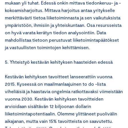
mukaan yli tuhat. Edessä onkin mittava tiedonkeruu- ja -
kokoamisharjoitus. Mittava harjoitus antaa yritykselle
merkittävästi tietoa liiketoiminnasta ja sen vaikutuksista
ympäristöön, ihmisiin ja yhteiskuntaan. Osa resursseista
on hyvä varata kerätyn tiedon analysointiin. Data
mahdollistaa tietoon perustuvat liiketoimintapäätökset
ja vastuullisten toimintojen kehittämisen.
5. Yhteistyö kestävän kehityksen haasteiden edessä
Kestävän kehityksen tavoitteet lanseerattiin vuonna
2015. Kyseessä on maailmanlaajuinen to do -lista
viheliäisiä ja haastavia ongelmia ratkottavaksi viimeistään
vuonna 2030. Kestävän kehityksen tavoitteiden
arvioidaan sisältävän 12 biljoonan dollarin
liiketoimintapotentiaalin. Olemme ylittäneet puolivälin
aikajanan, mutta vain 15% tavoitteista on saavutettu.