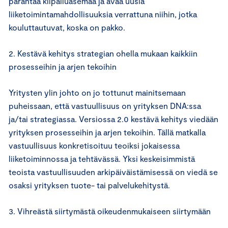
parantaa kilpailuasemaa ja avaa uusia
liiketoimintamahdollisuuksia verrattuna niihin, jotka
kouluttautuvat, koska on pakko.
2. Kestävä kehitys strategian ohella mukaan kaikkiin
prosesseihin ja arjen tekoihin
Yritysten ylin johto on jo tottunut mainitsemaan
puheissaan, että vastuullisuus on yrityksen DNA:ssa
ja/tai strategiassa. Versiossa 2.0 kestävä kehitys viedään
yrityksen prosesseihin ja arjen tekoihin. Tällä matkalla
vastuullisuus konkretisoituu teoiksi jokaisessa
liiketoiminnossa ja tehtävässä. Yksi keskeisimmistä
teoista vastuullisuuden arkipäiväistämisessä on viedä se
osaksi yrityksen tuote- tai palvelukehitystä.
3. Vihreästä siirtymästä oikeudenmukaiseen siirtymään