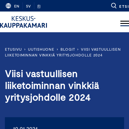
Skip
EN
SV
FI
ETSI
to
content
ETUSIVU
›
UUTISHUONE
›
BLOGIT
›
VIISI VASTUULLISEN
LIIKETOIMINNAN VINKKIÄ YRITYSJOHDOLLE 2024
Viisi vastuullisen
liiketoiminnan vinkkiä
yritysjohdolle 2024
10.01.2024