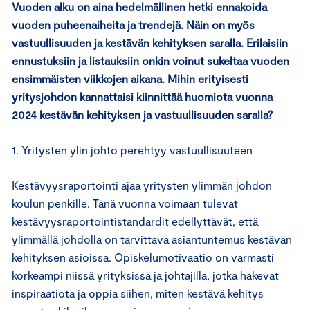
Vuoden alku on aina hedelmällinen hetki ennakoida
vuoden puheenaiheita ja trendejä. Näin on myös
vastuullisuuden ja kestävän kehityksen saralla. Erilaisiin
ennustuksiin ja listauksiin onkin voinut sukeltaa vuoden
ensimmäisten viikkojen aikana. Mihin erityisesti
yritysjohdon kannattaisi kiinnittää huomiota vuonna
2024 kestävän kehityksen ja vastuullisuuden saralla?
1. Yritysten ylin johto perehtyy vastuullisuuteen
Kestävyysraportointi ajaa yritysten ylimmän johdon
koulun penkille. Tänä vuonna voimaan tulevat
kestävyysraportointistandardit edellyttävät, että
ylimmällä johdolla on tarvittava asiantuntemus kestävän
kehityksen asioissa. Opiskelumotivaatio on varmasti
korkeampi niissä yrityksissä ja johtajilla, jotka hakevat
inspiraatiota ja oppia siihen, miten kestävä kehitys