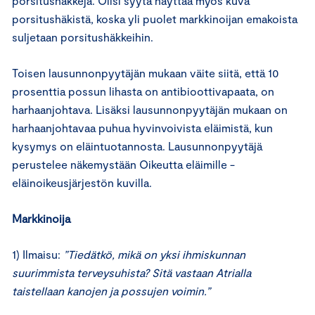
porsitushäkkejä. Olisi syytä näyttää myös kuva
porsitushäkistä, koska yli puolet markkinoijan emakoista
suljetaan porsitushäkkeihin.
Toisen lausunnonpyytäjän mukaan väite siitä, että 10
prosenttia possun lihasta on antibioottivapaata, on
harhaanjohtava. Lisäksi lausunnonpyytäjän mukaan on
harhaanjohtavaa puhua hyvinvoivista eläimistä, kun
kysymys on eläintuotannosta. Lausunnonpyytäjä
perustelee näkemystään Oikeutta eläimille -
eläinoikeusjärjestön kuvilla.
Markkinoija
1) Ilmaisu:
”Tiedätkö, mikä on yksi ihmiskunnan
suurimmista terveysuhista? Sitä vastaan Atrialla
taistellaan kanojen ja possujen voimin.”