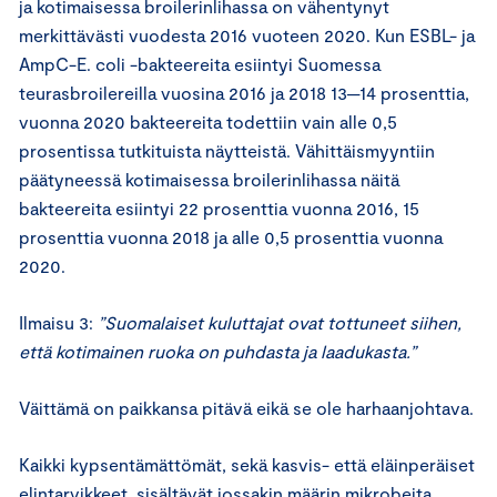
ja kotimaisessa broilerinlihassa on vähentynyt
merkittävästi vuodesta 2016 vuoteen 2020. Kun ESBL- ja
AmpC-E. coli -bakteereita esiintyi Suomessa
teurasbroilereilla vuosina 2016 ja 2018 13─14 prosenttia,
vuonna 2020 bakteereita todettiin vain alle 0,5
prosentissa tutkituista näytteistä. Vähittäismyyntiin
päätyneessä kotimaisessa broilerinlihassa näitä
bakteereita esiintyi 22 prosenttia vuonna 2016, 15
prosenttia vuonna 2018 ja alle 0,5 prosenttia vuonna
2020.
Ilmaisu 3:
”Suomalaiset kuluttajat ovat tottuneet siihen,
että kotimainen ruoka on puhdasta ja laadukasta.”
Väittämä on paikkansa pitävä eikä se ole harhaanjohtava.
Kaikki kypsentämättömät, sekä kasvis- että eläinperäiset
elintarvikkeet, sisältävät jossakin määrin mikrobeita.