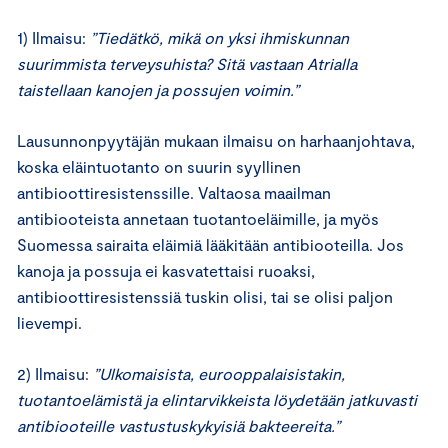
1) Ilmaisu:
”Tiedätkö, mikä on yksi ihmiskunnan
suurimmista terveysuhista? Sitä vastaan Atrialla
taistellaan kanojen ja possujen voimin.”
Lausunnonpyytäjän mukaan ilmaisu on harhaanjohtava,
koska eläintuotanto on suurin syyllinen
antibioottiresistenssille. Valtaosa maailman
antibiooteista annetaan tuotantoeläimille, ja myös
Suomessa sairaita eläimiä lääkitään antibiooteilla. Jos
kanoja ja possuja ei kasvatettaisi ruoaksi,
antibioottiresistenssiä tuskin olisi, tai se olisi paljon
lievempi.
2) Ilmaisu:
”Ulkomaisista, eurooppalaisistakin,
tuotantoelämistä ja elintarvikkeista löydetään jatkuvasti
antibiooteille vastustuskykyisiä bakteereita.”