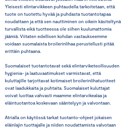
Yleisesti elintarvikkeen puhtaudella tarkoitetaan, että
tuote on tuotettu hyvää ja puhdasta tuotantotapaa
noudattaen ja että sen nauttiminen on oikein käsiteltynä
turvallista eikä tuotteessa ole siihen kuulumattomia
jäämiä. Viitaten edellisen kohdan vastaukseemme
voidaan suomalaista broilerinlihaa perustellusti pitää
erittäin puhtaana.
Suomalaiset tuotantotavat sekä elintarviketeollisuuden
hygienia- ja laatuvaatimukset varmistavat, että
kuluttajille tarjottavat kotimaiset broilerinlihatuotteet
ovat laadukkaita ja puhtaita. Suomalaiset kuluttajat
voivat luottaa vahvasti maamme elintarvikealaa ja
eläintuotantoa koskevaan sääntelyyn ja valvontaan.
Atrialla on käytössä tarkat tuotanto-ohjeet jokaisen
eläinlajin tuottajalle ja niiden noudattamista valvotaan