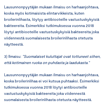
Lausunnonpyytäjän mukaan ilmaisu on harhaanjohtava,
koska myös kotimaisista elintarvikkeista, kuten
broilerinlihasta, löytyy antibiooteille vastustuskykyisiä
bakteereita. Esimerkiksi tutkimuksessa vuonna 2018
löytyi antibiooteille vastustuskykyisiä bakteereita joka
viidennestä suomalaisesta broilerinlihasta otetusta
näytteestä.
3) Ilmaisu:
”Suomalaiset kuluttajat ovat tottuneet siihen,
että kotimainen ruoka on puhdasta ja laadukasta.”
Lausunnonpyytäjän mukaan ilmaisu on harhaanjohtava,
koska broilerinlihaa ei voi kutsua puhtaaksi. Esimerkiksi
tutkimuksessa vuonna 2018 löytyi antibiooteille
vastustuskykyisiä bakteereita joka viidennestä
suomalaisesta broilerinlihasta otetusta näytteestä.