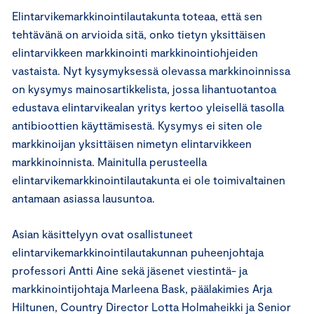
Elintarvikemarkkinointilautakunta toteaa, että sen
tehtävänä on arvioida sitä, onko tietyn yksittäisen
elintarvikkeen markkinointi markkinointiohjeiden
vastaista. Nyt kysymyksessä olevassa markkinoinnissa
on kysymys mainosartikkelista, jossa lihantuotantoa
edustava elintarvikealan yritys kertoo yleisellä tasolla
antibioottien käyttämisestä. Kysymys ei siten ole
markkinoijan yksittäisen nimetyn elintarvikkeen
markkinoinnista. Mainitulla perusteella
elintarvikemarkkinointilautakunta ei ole toimivaltainen
antamaan asiassa lausuntoa.
Asian käsittelyyn ovat osallistuneet
elintarvikemarkkinointilautakunnan puheenjohtaja
professori Antti Aine sekä jäsenet viestintä- ja
markkinointijohtaja Marleena Bask, päälakimies Arja
Hiltunen, Country Director Lotta Holmaheikki ja Senior