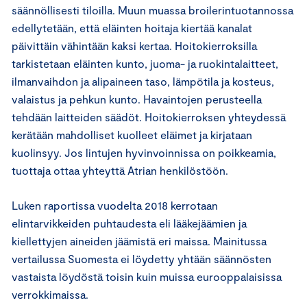
säännöllisesti tiloilla. Muun muassa broilerintuotannossa
edellytetään, että eläinten hoitaja kiertää kanalat
päivittäin vähintään kaksi kertaa. Hoitokierroksilla
tarkistetaan eläinten kunto, juoma- ja ruokintalaitteet,
ilmanvaihdon ja alipaineen taso, lämpötila ja kosteus,
valaistus ja pehkun kunto. Havaintojen perusteella
tehdään laitteiden säädöt. Hoitokierroksen yhteydessä
kerätään mahdolliset kuolleet eläimet ja kirjataan
kuolinsyy. Jos lintujen hyvinvoinnissa on poikkeamia,
tuottaja ottaa yhteyttä Atrian henkilöstöön.
Luken raportissa vuodelta 2018 kerrotaan
elintarvikkeiden puhtaudesta eli lääkejäämien ja
kiellettyjen aineiden jäämistä eri maissa. Mainitussa
vertailussa Suomesta ei löydetty yhtään säännösten
vastaista löydöstä toisin kuin muissa eurooppalaisissa
verrokkimaissa.