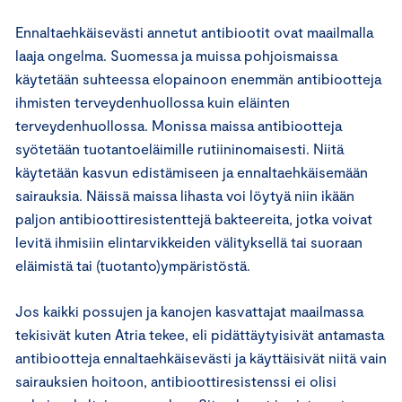
Ennaltaehkäisevästi annetut antibiootit ovat maailmalla
laaja ongelma. Suomessa ja muissa pohjoismaissa
käytetään suhteessa elopainoon enemmän antibiootteja
ihmisten terveydenhuollossa kuin eläinten
terveydenhuollossa. Monissa maissa antibiootteja
syötetään tuotantoeläimille rutiininomaisesti. Niitä
käytetään kasvun edistämiseen ja ennaltaehkäisemään
sairauksia. Näissä maissa lihasta voi löytyä niin ikään
paljon antibioottiresistenttejä bakteereita, jotka voivat
levitä ihmisiin elintarvikkeiden välityksellä tai suoraan
eläimistä tai (tuotanto)ympäristöstä.
Jos kaikki possujen ja kanojen kasvattajat maailmassa
tekisivät kuten Atria tekee, eli pidättäytyisivät antamasta
antibiootteja ennaltaehkäisevästi ja käyttäisivät niitä vain
sairauksien hoitoon, antibioottiresistenssi ei olisi