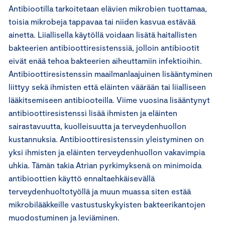
Antibiootilla tarkoitetaan elävien mikrobien tuottamaa,
toisia mikrobeja tappavaa tai niiden kasvua estävää
ainetta. Liiallisella käytöllä voidaan lisätä haitallisten
bakteerien antibioottiresistenssiä, jolloin antibiootit
eivät enää tehoa bakteerien aiheuttamiin infektioihin.
Antibioottiresistenssin maailmanlaajuinen lisääntyminen
liittyy sekä ihmisten että eläinten väärään tai liialliseen
lääkitsemiseen antibiooteilla. Viime vuosina lisääntynyt
antibioottiresistenssi lisää ihmisten ja eläinten
sairastavuutta, kuolleisuutta ja terveydenhuollon
kustannuksia. Antibioottiresistenssin yleistyminen on
yksi ihmisten ja eläinten terveydenhuollon vakavimpia
uhkia. Tämän takia Atrian pyrkimyksenä on minimoida
antibioottien käyttö ennaltaehkäisevällä
terveydenhuoltotyöllä ja muun muassa siten estää
mikrobilääkkeille vastustuskykyisten bakteerikantojen
muodostuminen ja leviäminen.