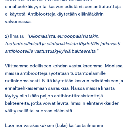
ennaltaehkäisyyn tai kasvun edistämiseen antibiootteja
ei käytetä. Antibiootteja käytetään eläinlääkärin
valvonnassa.
2) Ilmaisu:
”Ulkomaisista, eurooppalaisistakin,
tuotantoelämistä ja elintarvikkeista löydetään jatkuvasti
antibiooteille vastustuskykyisiä bakteereita.”
Viittaamme edelliseen kohdan vastaukseemme. Monissa
maissa antibiootteja syötetään tuotantoeläimille
rutiininomaisesti. Niitä käytetään kasvun edistämiseen ja
ennaltaehkäisemään sairauksia. Näissä maissa lihasta
löytyy niin ikään paljon antibioottiresistenttejä
bakteereita, jotka voivat levitä ihmisiin elintarvikkeiden
välityksellä tai suoraan eläimistä.
Luonnonvarakeskuksen (Luke) kartasta ilmenee