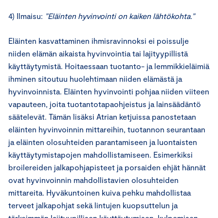
4) Ilmaisu:
”Eläinten hyvinvointi on kaiken lähtökohta.”
Eläinten kasvattaminen ihmisravinnoksi ei poissulje
niiden elämän aikaista hyvinvointia tai lajityypillistä
käyttäytymistä. Hoitaessaan tuotanto- ja lemmikkieläimiä
ihminen sitoutuu huolehtimaan niiden elämästä ja
hyvinvoinnista. Eläinten hyvinvointi pohjaa niiden viiteen
vapauteen, joita tuotantotapaohjeistus ja lainsäädäntö
säätelevät. Tämän lisäksi Atrian ketjuissa panostetaan
eläinten hyvinvoinnin mittareihin, tuotannon seurantaan
ja eläinten olosuhteiden parantamiseen ja luontaisten
käyttäytymistapojen mahdollistamiseen. Esimerkiksi
broilereiden jalkapohjapisteet ja porsaiden ehjät hännät
ovat hyvinvoinnin mahdollistavien olosuhteiden
mittareita. Hyväkuntoinen kuiva pehku mahdollistaa
terveet jalkapohjat sekä lintujen kuopsuttelun ja
tärkeimmän lajityypillisen käyttäytymisen, kylpemisen.