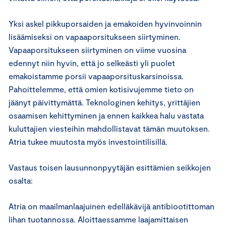
Yksi askel pikkuporsaiden ja emakoiden hyvinvoinnin
lisäämiseksi on vapaaporsitukseen siirtyminen.
Vapaaporsitukseen siirtyminen on viime vuosina
edennyt niin hyvin, että jo selkeästi yli puolet
emakoistamme porsii vapaaporsituskarsinoissa.
Pahoittelemme, että omien kotisivujemme tieto on
jäänyt päivittymättä. Teknologinen kehitys, yrittäjien
osaamisen kehittyminen ja ennen kaikkea halu vastata
kuluttajien viesteihin mahdollistavat tämän muutoksen.
Atria tukee muutosta myös investointilisillä.
Vastaus toisen lausunnonpyytäjän esittämien seikkojen
osalta:
Atria on maailmanlaajuinen edelläkävijä antibiootittoman
lihan tuotannossa. Aloittaessamme laajamittaisen