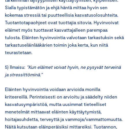
Sialla typistämätön ja ehjä häntä mittaa hyvin sen
kokemaa stressiä tai puutteellisia kasvatusolosuhteita.
Tuotantotapaohjeet ovat tuottajia sitovia. Hyvinvoivat
eläimet myös tuottavat kasvattajalleen parempaa
tulosta. Eläinten hyvinvointia valvotaan tarkastuksin sekä
tarkastuseläinlääkärien toimin joka kerta, kun niitä
teurastetaan.
5) Ilmaisu:
”Kun eläimet voivat hyvin, ne pysyvät terveinä
ja stressittöminä.”
Eläinten hyvinvointia voidaan arvioida monilla
kriteereillä. Perinteisesti on arvioitu ja säädelty niiden
kasvatusympäristöä, mutta uusimmat tieteelliset
menetelmät mittaavat eläinten käyttäytymistä,
hoitajasuhdetta, terveyttä ja vammoja/vammattomuutta.
Näitä kutsutaan eläinperäisiksi mittareiksi. Tuotannon,