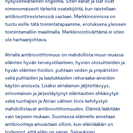
nykyisenkaltainen ongelma. Siten kanat ja siat ovat
nimenomaisesti tärkeitä osatekijöitä, kun taistellaan
antibioottiresistenssiä vastaan. Markkinoinnissa on
tuotu esille tätä toimintatapaamme, erotuksena yleiseen
toimintamalliin maailmalla. Markkinointiväittämä ei siten
ole harhaanjohtava.
Atrialla antibiootittomuus on mahdollista muun muassa
eläinten hyvän terveystilanteen, hyvien olosuhteiden ja
hyvän eläinten hoidon, puhtaan veden ja ympäristön
sekä puhtaiden ja laadukkaiden rehuraaka-aineiden
käytön ansiosta. Lisäksi atrialainen jäljitettävyys,
erinomainen ja järjestäytynyt eläintautien ehkäisytyö
sekä tuottajien ja Atrian välinen tiivis kehitystyö
mahdollistavat antibiootittomuuden. Eläimiä lääkitään
vain tarpeen mukaan. Suomessa eläimelle annetaan
antibiootteja ainoastaan silloin, kun eläinlääkäri on
todennut, että eläin on sairas. Sairauksien