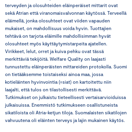
terveyden ja olosuhteiden eläinperäiset mittarit ovat
sekä Atrian että viranomaisvalvonnan käytössä. Terveellä
eläimellä, jonka olosuhteet ovat viiden vapauden
mukaiset, on mahdollisuus voida hyvin. Tuottajien
tehtävä on tarjota eläimille mahdollisimman hyvät
olosuhteet myös käyttäytymistarpeita ajatellen.
Virikkeet, lelut, orret ja kuiva pehku ovat tässä
merkittäviä tekijöitä. Welfare Quality on laajasti
tunnustettu eläinperäisten mittareiden protokolla. Suomi
on tietääksemme toistaiseksi ainoa maa, jossa
kotieläinten hyvinvointia (=siat) on kartoitettu niin
laajalti, että tulos on tilastollisesti merkittävä.
Tutkimukset on julkaistu tieteellisesti vertaisarvioiduissa
julkaisuissa. Enemmistö tutkimukseen osallistuneista
sikatiloista oli Atria-ketjun tiloja. Suomalaisten sikatilojen
vahvuutena oli eläinten terveys ja lajin mukainen käytös.