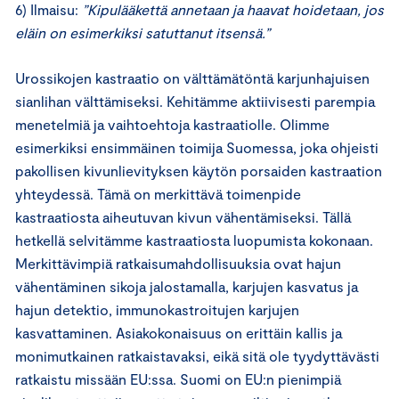
6) Ilmaisu:
”Kipulääkettä annetaan ja haavat hoidetaan, jos
eläin on esimerkiksi satuttanut itsensä.”
Urossikojen kastraatio on välttämätöntä karjunhajuisen
sianlihan välttämiseksi. Kehitämme aktiivisesti parempia
menetelmiä ja vaihtoehtoja kastraatiolle. Olimme
esimerkiksi ensimmäinen toimija Suomessa, joka ohjeisti
pakollisen kivunlievityksen käytön porsaiden kastraation
yhteydessä. Tämä on merkittävä toimenpide
kastraatiosta aiheutuvan kivun vähentämiseksi. Tällä
hetkellä selvitämme kastraatiosta luopumista kokonaan.
Merkittävimpiä ratkaisumahdollisuuksia ovat hajun
vähentäminen sikoja jalostamalla, karjujen kasvatus ja
hajun detektio, immunokastroitujen karjujen
kasvattaminen. Asiakokonaisuus on erittäin kallis ja
monimutkainen ratkaistavaksi, eikä sitä ole tyydyttävästi
ratkaistu missään EU:ssa. Suomi on EU:n pienimpiä