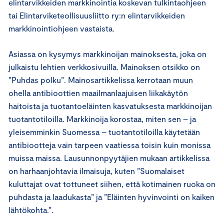
elintarvikkeiden markkinointia koskevan tulkintaohjeen
tai Elintarviketeollisuusliitto ry:n elintarvikkeiden
markkinointiohjeen vastaista.
Asiassa on kysymys markkinoijan mainoksesta, joka on
julkaistu lehtien verkkosivuilla. Mainoksen otsikko on
”Puhdas polku”. Mainosartikkelissa kerrotaan muun
ohella antibioottien maailmanlaajuisen liikakäytön
haitoista ja tuotantoeläinten kasvatuksesta markkinoijan
tuotantotiloilla. Markkinoija korostaa, miten sen – ja
yleisemminkin Suomessa – tuotantotiloilla käytetään
antibiootteja vain tarpeen vaatiessa toisin kuin monissa
muissa maissa. Lausunnonpyytäjien mukaan artikkelissa
on harhaanjohtavia ilmaisuja, kuten ”Suomalaiset
kuluttajat ovat tottuneet siihen, että kotimainen ruoka on
puhdasta ja laadukasta” ja ”Eläinten hyvinvointi on kaiken
lähtökohta.”.