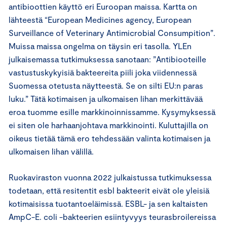
antibioottien käyttö eri Euroopan maissa. Kartta on
lähteestä “European Medicines agency, European
Surveillance of Veterinary Antimicrobial Consumpition”.
Muissa maissa ongelma on täysin eri tasolla. YLEn
julkaisemassa tutkimuksessa sanotaan: ”Antibiooteille
vastustuskykyisiä bakteereita piili joka viidennessä
Suomessa otetusta näytteestä. Se on silti EU:n paras
luku.” Tätä kotimaisen ja ulkomaisen lihan merkittävää
eroa tuomme esille markkinoinnissamme. Kysymyksessä
ei siten ole harhaanjohtava markkinointi. Kuluttajilla on
oikeus tietää tämä ero tehdessään valinta kotimaisen ja
ulkomaisen lihan välillä.
Ruokaviraston vuonna 2022 julkaistussa tutkimuksessa
todetaan, että resitentit esbl bakteerit eivät ole yleisiä
kotimaisissa tuotantoeläimissä. ESBL- ja sen kaltaisten
AmpC-E. coli -bakteerien esiintyvyys teurasbroilereissa