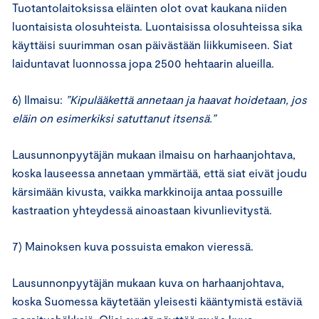
Tuotantolaitoksissa eläinten olot ovat kaukana niiden
luontaisista olosuhteista. Luontaisissa olosuhteissa sika
käyttäisi suurimman osan päivästään liikkumiseen. Siat
laiduntavat luonnossa jopa 2500 hehtaarin alueilla.
6) Ilmaisu:
”Kipulääkettä annetaan ja haavat hoidetaan, jos
eläin on esimerkiksi satuttanut itsensä.”
Lausunnonpyytäjän mukaan ilmaisu on harhaanjohtava,
koska lauseessa annetaan ymmärtää, että siat eivät joudu
kärsimään kivusta, vaikka markkinoija antaa possuille
kastraation yhteydessä ainoastaan kivunlievitystä.
7) Mainoksen kuva possuista emakon vieressä.
Lausunnonpyytäjän mukaan kuva on harhaanjohtava,
koska Suomessa käytetään yleisesti kääntymistä estäviä