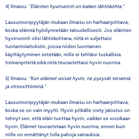
4) Ilmaisu:
”Eläinten hyvinvointi on kaiken lähtökohta.”
Lausunnonpyytäjän mukaan ilmaisu on harhaanjohtava,
koska eläimiä hyödynnetään taloudellisesti. Jos eläinten
hyvinvointi olisi lähtökohtana, niitä ei suljettaisi
tuotantolaitoksiin, joissa niiden luontainen
käyttäytyminen estetään, niille ei tehtäisi tuskallisia
toimenpiteitä eikä niitä teurastettaisi hyvin nuorina.
5) Ilmaisu:
”Kun eläimet voivat hyvin, ne pysyvät terveinä
ja stressittöminä.”
Lausunnonpyytäjän mukaan ilmaisu on harhaanjohtava,
koska se on vain myytti. Hyvin pitkälle viety jalostus on
tehnyt sen, että eläin tuottaa hyvin, vaikkei se voisikaan
hyvin. Eläimet teurastetaan hyvin nuorina, ennen kuin
niille on ennättänyt tulla pahoja sairauksia.