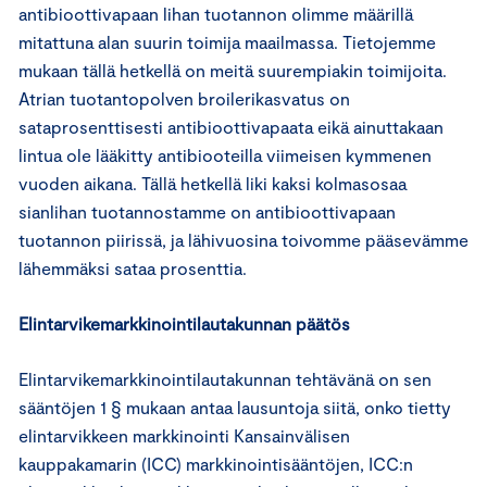
antibioottivapaan lihan tuotannon olimme määrillä
mitattuna alan suurin toimija maailmassa. Tietojemme
mukaan tällä hetkellä on meitä suurempiakin toimijoita.
Atrian tuotantopolven broilerikasvatus on
sataprosenttisesti antibioottivapaata eikä ainuttakaan
lintua ole lääkitty antibiooteilla viimeisen kymmenen
vuoden aikana. Tällä hetkellä liki kaksi kolmasosaa
sianlihan tuotannostamme on antibioottivapaan
tuotannon piirissä, ja lähivuosina toivomme pääsevämme
lähemmäksi sataa prosenttia.
Elintarvikemarkkinointilautakunnan päätös
Elintarvikemarkkinointilautakunnan tehtävänä on sen
sääntöjen 1 § mukaan antaa lausuntoja siitä, onko tietty
elintarvikkeen markkinointi Kansainvälisen
kauppakamarin (ICC) markkinointisääntöjen, ICC:n