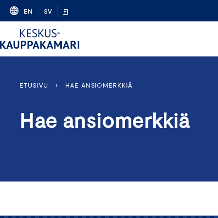
Skip
EN
SV
FI
to
content
ETUSIVU
›
HAE ANSIOMERKKIÄ
Hae ansiomerkkiä