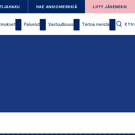
TIJAHAKU
HAE ANSIOMERKKIÄ
LIITY JÄSENEKSI
nnukset
Palvelut
Vastuullisuus
Tietoa meistä
ETSI