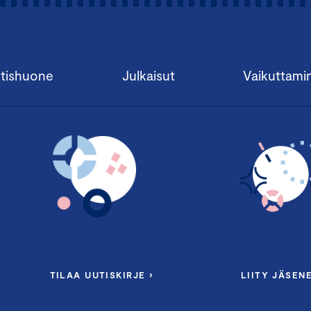
tishuone
Julkaisut
Vaikuttami
TILAA UUTISKIRJE ›
LIITY JÄSENE