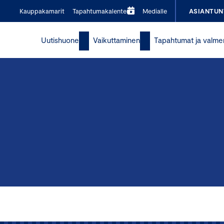
Kauppakamarit
Tapahtumakalenteri
Medialle
ASIANTUN
Uutishuone
Vaikuttaminen
Tapahtumat ja valme