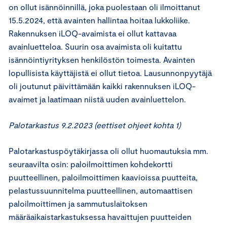
on ollut isännöinnillä, joka puolestaan oli ilmoittanut
15.5.2024, että avainten hallintaa hoitaa lukkoliike.
Rakennuksen iLOQ-avaimista ei ollut kattavaa
avainluetteloa. Suurin osa avaimista oli kuitattu
isännöintiyrityksen henkilöstön toimesta. Avainten
lopullisista käyttäjistä ei ollut tietoa. Lausunnonpyytäjä
oli joutunut päivittämään kaikki rakennuksen iLOQ-
avaimet ja laatimaan niistä uuden avainluettelon.
Palotarkastus 9.2.2023 (eettiset ohjeet kohta 1)
Palotarkastuspöytäkirjassa oli ollut huomautuksia mm.
seuraavilta osin: paloilmoittimen kohdekortti
puutteellinen, paloilmoittimen kaavioissa puutteita,
pelastussuunnitelma puutteellinen, automaattisen
paloilmoittimen ja sammutuslaitoksen
määräaikaistarkastuksessa havaittujen puutteiden