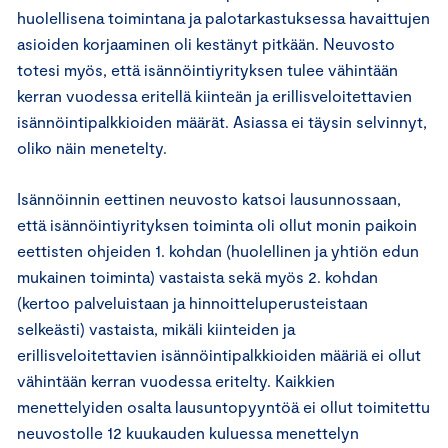
huolellisena toimintana ja palotarkastuksessa havaittujen
asioiden korjaaminen oli kestänyt pitkään. Neuvosto
totesi myös, että isännöintiyrityksen tulee vähintään
kerran vuodessa eritellä kiinteän ja erillisveloitettavien
isännöintipalkkioiden määrät. Asiassa ei täysin selvinnyt,
oliko näin menetelty.
Isännöinnin eettinen neuvosto katsoi lausunnossaan,
että isännöintiyrityksen toiminta oli ollut monin paikoin
eettisten ohjeiden 1. kohdan (huolellinen ja yhtiön edun
mukainen toiminta) vastaista sekä myös 2. kohdan
(kertoo palveluistaan ja hinnoitteluperusteistaan
selkeästi) vastaista, mikäli kiinteiden ja
erillisveloitettavien isännöintipalkkioiden määriä ei ollut
vähintään kerran vuodessa eritelty. Kaikkien
menettelyiden osalta lausuntopyyntöä ei ollut toimitettu
neuvostolle 12 kuukauden kuluessa menettelyn