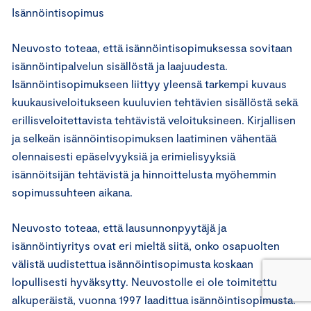
Isännöintisopimus
Neuvosto toteaa, että isännöintisopimuksessa sovitaan
isännöintipalvelun sisällöstä ja laajuudesta.
Isännöintisopimukseen liittyy yleensä tarkempi kuvaus
kuukausiveloitukseen kuuluvien tehtävien sisällöstä sekä
erillisveloitettavista tehtävistä veloituksineen. Kirjallisen
ja selkeän isännöintisopimuksen laatiminen vähentää
olennaisesti epäselvyyksiä ja erimielisyyksiä
isännöitsijän tehtävistä ja hinnoittelusta myöhemmin
sopimussuhteen aikana.
Neuvosto toteaa, että lausunnonpyytäjä ja
isännöintiyritys ovat eri mieltä siitä, onko osapuolten
välistä uudistettua isännöintisopimusta koskaan
lopullisesti hyväksytty. Neuvostolle ei ole toimitettu
alkuperäistä, vuonna 1997 laadittua isännöintisopimusta.