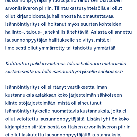
arvonlisäveron piiriin. Tilintarkastusyhteisöllä ei ollut
ollut kirjanpidosta ja hallinnosta huomautettavaa.
Isännöintiyritys oli hoitanut myös suurten kohteiden
hallinto-, talous- ja teknillisiä tehtäviä. Asiasta oli annettu
lausunnonpyytäjän hallitukselle selvitys, mitä ei
ilmeisesti ollut ymmärretty tai tahdottu ymmärtää.
Kohtuuton palkkiovaatimus taloushallinnon materiaalin
siirtämisestä uudelle isännöintiyritykselle sähköisesti
Isännöintiyritys oli siirtänyt vastikkeetta ilman
kustannuksia asiakkaan koko järjestelmän sähköiseen
kiinteistöjärjestelmään, mistä oli aiheutunut
isännöintiyritykselle huomattavia kustannuksia, joita ei
ollut veloitettu lausunnonpyytäjältä. Lisäksi yhtiön koko
kirjanpidon siirtämisestä osittaisen arvonlisäveron piiriin
ei ollut laskutettu lausunnonpyytäjältä kustannuksia,