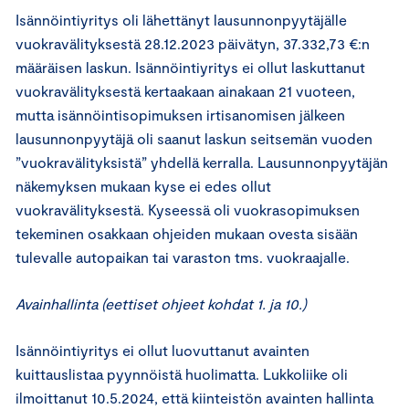
Isännöintiyritys oli lähettänyt lausunnonpyytäjälle
vuokravälityksestä 28.12.2023 päivätyn, 37.332,73 €:n
määräisen laskun. Isännöintiyritys ei ollut laskuttanut
vuokravälityksestä kertaakaan ainakaan 21 vuoteen,
mutta isännöintisopimuksen irtisanomisen jälkeen
lausunnonpyytäjä oli saanut laskun seitsemän vuoden
”vuokravälityksistä” yhdellä kerralla. Lausunnonpyytäjän
näkemyksen mukaan kyse ei edes ollut
vuokravälityksestä. Kyseessä oli vuokrasopimuksen
tekeminen osakkaan ohjeiden mukaan ovesta sisään
tulevalle autopaikan tai varaston tms. vuokraajalle.
Avainhallinta (eettiset ohjeet kohdat 1. ja 10.)
Isännöintiyritys ei ollut luovuttanut avainten
kuittauslistaa pyynnöistä huolimatta. Lukkoliike oli
ilmoittanut 10.5.2024, että kiinteistön avainten hallinta