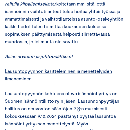
reilulla kilpailemisella
tarkoitetaan mm. sitä, että
isännöinnin vaihtotilanteet tulee hoitaa yhteistyössä ja
ammattimaisesti ja vaihtotilanteissa asunto-osakeyhtiön
kaikki tiedot tulee toimittaa kuukauden kuluessa
sopimuksen päättymisestä helposti siirrettävässä
muodossa, jollei muuta ole sovittu.
Asian arviointi ja johtopäätökset
Lausuntopyynnön käsitteleminen ja menettelyiden
ilmeneminen
Lausuntopyynnön kohteena oleva isännöintiyritys on
Suomen Isännöintiliitto ry:n jäsen. Lausunnonpyytäjän
hallitus on neuvoston sääntöjen 9 §:n mukaisesti
kokouksessaan 9.12.2024 päättänyt pyytää lausuntoa
isännöintiyrityksen menettelystä. Myös