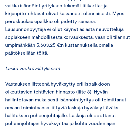
vaikka isännöintiyrityksen tekemät tilikartta- ja
kirjanpitotehtävät olivat kasvaneet olennaisesti. Myös
peruskuukausipalkkio oli pidetty samana.
Lausunnonpyytäjä ei ollut käynyt asiasta neuvotteluja
sopiakseen mahdollisesta korvauksesta, vaan oli tilannut
umpimähkään 5.603,25 €:n kustannuksella omalla
päätöksellään töitä.
Lasku vuokravälityksestä
Vastauksen liitteenä hyväksytty erillispalkkioon
oikeuttavien tehtävien hinnasto (liite 8). Hyvän
hallintotavan mukaisesti isännöintiyritys oli toimittanut
omaan toimintaansa liittyviä laskuja hyväksyttäväksi
hallituksen puheenjohtajalle. Laskuja oli odottanut
puheenjohtajan hyväksyntää jo kohta vuoden ajan.