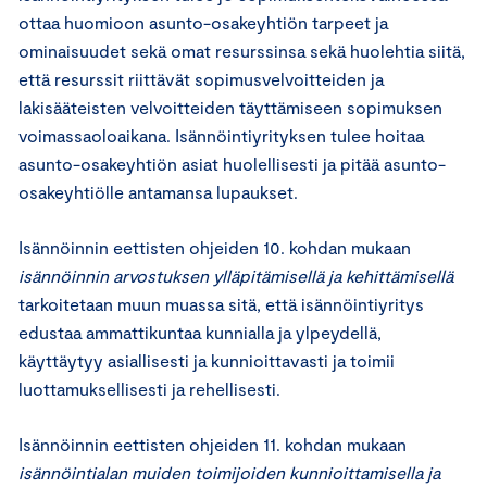
ottaa huomioon asunto-osakeyhtiön tarpeet ja
ominaisuudet sekä omat resurssinsa sekä huolehtia siitä,
että resurssit riittävät sopimusvelvoitteiden ja
lakisääteisten velvoitteiden täyttämiseen sopimuksen
voimassaoloaikana. Isännöintiyrityksen tulee hoitaa
asunto-osakeyhtiön asiat huolellisesti ja pitää asunto-
osakeyhtiölle antamansa lupaukset.
Isännöinnin eettisten ohjeiden 10. kohdan mukaan
isännöinnin arvostuksen ylläpitämisellä ja kehittämisellä
tarkoitetaan muun muassa sitä, että isännöintiyritys
edustaa ammattikuntaa kunnialla ja ylpeydellä,
käyttäytyy asiallisesti ja kunnioittavasti ja toimii
luottamuksellisesti ja rehellisesti.
Isännöinnin eettisten ohjeiden 11. kohdan mukaan
isännöintialan muiden toimijoiden kunnioittamisella ja