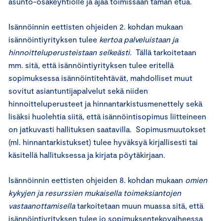
asunto-osakeyhtiölle ja ajaa toimissaan tämän etua.
Isännöinnin eettisten ohjeiden 2. kohdan mukaan
isännöintiyrityksen tulee
kertoa palveluistaan ja
hinnoitteluperusteistaan selkeästi.
Tällä tarkoitetaan
mm. sitä, että isännöintiyrityksen tulee eritellä
sopimuksessa isännöintitehtävät, mahdolliset muut
sovitut asiantuntijapalvelut sekä niiden
hinnoitteluperusteet ja hinnantarkistusmenettely sekä
lisäksi huolehtia siitä, että isännöintisopimus liitteineen
on jatkuvasti hallituksen saatavilla. Sopimusmuutokset
(ml. hinnantarkistukset) tulee hyväksyä kirjallisesti tai
käsitellä hallituksessa ja kirjata pöytäkirjaan.
Isännöinnin eettisten ohjeiden 8. kohdan mukaan
omien
kykyjen ja resurssien mukaisella toimeksiantojen
vastaanottamisella
tarkoitetaan muun muassa sitä, että
isännöintiyrityksen tulee jo sopimuksentekovaiheessa