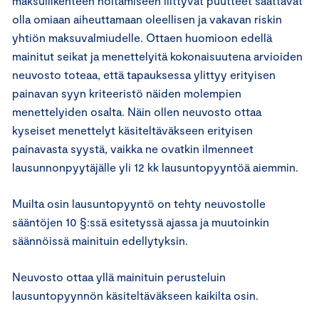
maksuliikenteen hoitamiseen liittyvät puutteet saattavat
olla omiaan aiheuttamaan oleellisen ja vakavan riskin
yhtiön maksuvalmiudelle. Ottaen huomioon edellä
mainitut seikat ja menettelyitä kokonaisuutena arvioiden
neuvosto toteaa, että tapauksessa ylittyy erityisen
painavan syyn kriteeristö näiden molempien
menettelyiden osalta. Näin ollen neuvosto ottaa
kyseiset menettelyt käsiteltäväkseen erityisen
painavasta syystä, vaikka ne ovatkin ilmenneet
lausunnonpyytäjälle yli 12 kk lausuntopyyntöä aiemmin.
Muilta osin lausuntopyyntö on tehty neuvostolle
sääntöjen 10 §:ssä esitetyssä ajassa ja muutoinkin
säännöissä mainituin edellytyksin.
Neuvosto ottaa yllä mainituin perusteluin
lausuntopyynnön käsiteltäväkseen kaikilta osin.