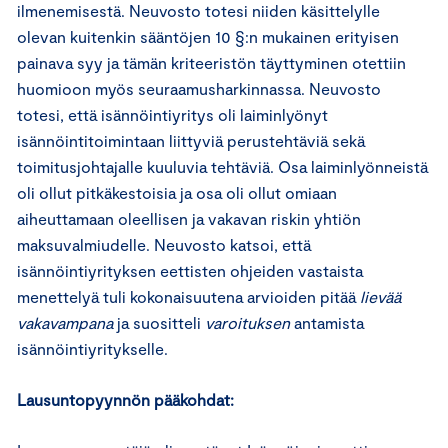
ilmenemisestä. Neuvosto totesi niiden käsittelylle
olevan kuitenkin sääntöjen 10 §:n mukainen erityisen
painava syy ja tämän kriteeristön täyttyminen otettiin
huomioon myös seuraamusharkinnassa. Neuvosto
totesi, että isännöintiyritys oli laiminlyönyt
isännöintitoimintaan liittyviä perustehtäviä sekä
toimitusjohtajalle kuuluvia tehtäviä. Osa laiminlyönneistä
oli ollut pitkäkestoisia ja osa oli ollut omiaan
aiheuttamaan oleellisen ja vakavan riskin yhtiön
maksuvalmiudelle. Neuvosto katsoi, että
isännöintiyrityksen eettisten ohjeiden vastaista
menettelyä tuli kokonaisuutena arvioiden pitää
lievää
vakavampana
ja suositteli
varoituksen
antamista
isännöintiyritykselle.
Lausuntopyynnön pääkohdat: