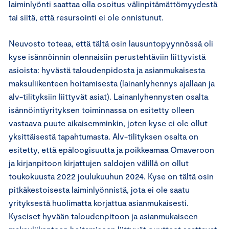
laiminlyönti saattaa olla osoitus välinpitämättömyydestä
tai siitä, että resursointi ei ole onnistunut.
Neuvosto toteaa, että tältä osin lausuntopyynnössä oli
kyse isännöinnin olennaisiin perustehtäviin liittyvistä
asioista: hyvästä taloudenpidosta ja asianmukaisesta
maksuliikenteen hoitamisesta (lainanlyhennys ajallaan ja
alv-tilityksiin liittyvät asiat). Lainanlyhennysten osalta
isännöintiyrityksen toiminnassa on esitetty olleen
vastaava puute aikaisemminkin, joten kyse ei ole ollut
yksittäisestä tapahtumasta. Alv-tilityksen osalta on
esitetty, että epäloogisuutta ja poikkeamaa Omaveroon
ja kirjanpitoon kirjattujen saldojen välillä on ollut
toukokuusta 2022 joulukuuhun 2024. Kyse on tältä osin
pitkäkestoisesta laiminlyönnistä, jota ei ole saatu
yrityksestä huolimatta korjattua asianmukaisesti.
Kyseiset hyvään taloudenpitoon ja asianmukaiseen