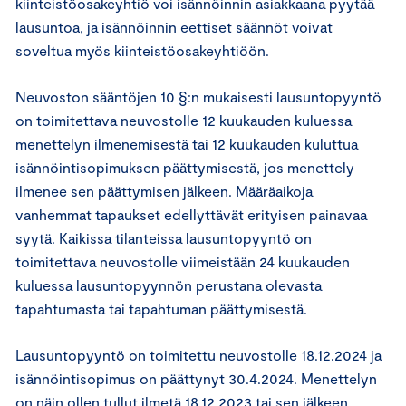
kiinteistöosakeyhtiö voi isännöinnin asiakkaana pyytää
lausuntoa, ja isännöinnin eettiset säännöt voivat
soveltua myös kiinteistöosakeyhtiöön.
Neuvoston sääntöjen 10 §:n mukaisesti lausuntopyyntö
on toimitettava neuvostolle 12 kuukauden kuluessa
menettelyn ilmenemisestä tai 12 kuukauden kuluttua
isännöintisopimuksen päättymisestä, jos menettely
ilmenee sen päättymisen jälkeen. Määräaikoja
vanhemmat tapaukset edellyttävät erityisen painavaa
syytä. Kaikissa tilanteissa lausuntopyyntö on
toimitettava neuvostolle viimeistään 24 kuukauden
kuluessa lausuntopyynnön perustana olevasta
tapahtumasta tai tapahtuman päättymisestä.
Lausuntopyyntö on toimitettu neuvostolle 18.12.2024 ja
isännöintisopimus on päättynyt 30.4.2024. Menettelyn
on näin ollen tullut ilmetä 18.12.2023 tai sen jälkeen.