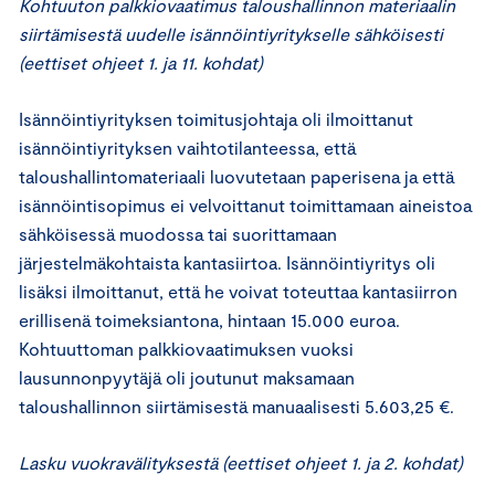
Kohtuuton palkkiovaatimus taloushallinnon materiaalin
siirtämisestä uudelle isännöintiyritykselle sähköisesti
(eettiset ohjeet 1. ja 11. kohdat)
Isännöintiyrityksen toimitusjohtaja oli ilmoittanut
isännöintiyrityksen vaihtotilanteessa, että
taloushallintomateriaali luovutetaan paperisena ja että
isännöintisopimus ei velvoittanut toimittamaan aineistoa
sähköisessä muodossa tai suorittamaan
järjestelmäkohtaista kantasiirtoa. Isännöintiyritys oli
lisäksi ilmoittanut, että he voivat toteuttaa kantasiirron
erillisenä toimeksiantona, hintaan 15.000 euroa.
Kohtuuttoman palkkiovaatimuksen vuoksi
lausunnonpyytäjä oli joutunut maksamaan
taloushallinnon siirtämisestä manuaalisesti 5.603,25 €.
Lasku vuokravälityksestä (eettiset ohjeet 1. ja 2. kohdat)