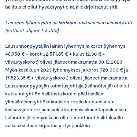
hallitus ei ollut hyväksynyt eikä allekirjoittanut sitä.
Lainojen lyhennysten ja korkojen maksamisen laiminlyönti
(eettiset ohjeet 1. kohta)
Lausunnonpyytäjän lainan lyhennys ja korot (lyhennys
46.950 € + korot 32.571,85 € + kulut 12,30 € +
viivästyskorot) olivat jääneet maksamatta 30.12.2023.
Myös kesäkuun 2023 lyhennykset ja korot (120.000 € ja
17.523,35 € + viivästyskorot) olivat jääneet maksamatta.
Lausunnonpyytäjän toimitusjohtaja (isännöitsijä) ei ollut
kutsunut yhtiön hallitusta koolle päättämään
ylimääräisen yhtiökokouksen koolle kutsumisesta
kassavajeen korjaamiseksi kummassakaan tapauksessa.
Isännöitsijä ei myöskään ollut ilmoittanut hallitukselle
vaikeuksistaan kirjautua yrityspankkiin.