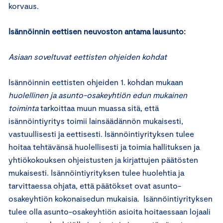
korvaus.
Isännöinnin eettisen neuvoston antama lausunto:
Asiaan soveltuvat eettisten ohjeiden kohdat
Isännöinnin eettisten ohjeiden 1. kohdan mukaan
huolellinen ja asunto-osakeyhtiön edun mukainen
toiminta
tarkoittaa muun muassa sitä, että
isännöintiyritys toimii lainsäädännön mukaisesti,
vastuullisesti ja eettisesti. Isännöintiyrityksen tulee
hoitaa tehtävänsä huolellisesti ja toimia hallituksen ja
yhtiökokouksen ohjeistusten ja kirjattujen päätösten
mukaisesti. Isännöintiyrityksen tulee huolehtia ja
tarvittaessa ohjata, että päätökset ovat asunto-
osakeyhtiön kokonaisedun mukaisia. Isännöintiyrityksen
tulee olla asunto-osakeyhtiön asioita hoitaessaan lojaali