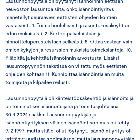
Lausunnonpyytäjä oli pyytänyt Isännöinnin eettisen
neuvoston lausuntoa siitä, onko isännöintiyritys
menetellyt seuraavien eettisten ohjeiden kohtien
vastaisesti: 1. Toimii huolellisesti ja asunto-osakeyhtiön
edun mukaisesti, 2. Kertoo palveluistaan ja
hinnoitteluperusteistaan selkeästi, 8. Ottaa vastaan vain
omien kykyjen ja resurssien mukaisia toimeksiantoja, 10.
Ylläpitää ja kehittää isännöinnin arvostusta. Lisäksi
lausuntopyynnön tekstissä on viitattu myös eettisten
ohjeiden kohtaan 11. Kunnioittaa isännöintialan muita
toimijoita ja kilpailee reilusti.
Lausunnonpyytäjä oli kiinteistöosakeyhtiö ja isännöitsijä
oli toiminut sen isännöitsijänä ja toimitusjohtajana
30.4.2024 saakka. Lausunnonpyytäjän ja
isännöintiyrityksen välinen isännöintisopimus oli tehty
9.12.1997, mutta sitä ei ollut löytynyt. Isännöintiyritys oli
yrittänyt uudistaa sopimuksen, mutta lausunnonpyytäjän