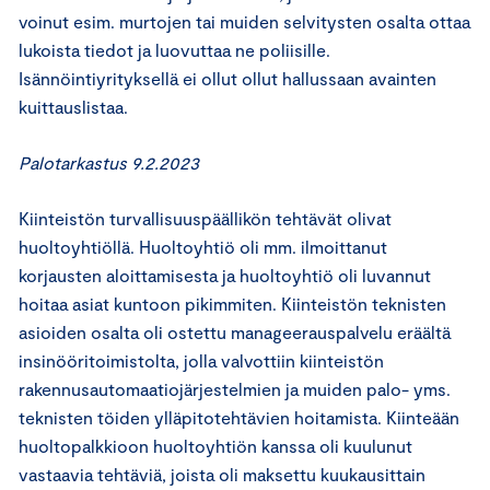
voinut esim. murtojen tai muiden selvitysten osalta ottaa
lukoista tiedot ja luovuttaa ne poliisille.
Isännöintiyrityksellä ei ollut ollut hallussaan avainten
kuittauslistaa.
Palotarkastus 9.2.2023
Kiinteistön turvallisuuspäällikön tehtävät olivat
huoltoyhtiöllä. Huoltoyhtiö oli mm. ilmoittanut
korjausten aloittamisesta ja huoltoyhtiö oli luvannut
hoitaa asiat kuntoon pikimmiten. Kiinteistön teknisten
asioiden osalta oli ostettu manageerauspalvelu eräältä
insinööritoimistolta, jolla valvottiin kiinteistön
rakennusautomaatiojärjestelmien ja muiden palo- yms.
teknisten töiden ylläpitotehtävien hoitamista. Kiinteään
huoltopalkkioon huoltoyhtiön kanssa oli kuulunut
vastaavia tehtäviä, joista oli maksettu kuukausittain