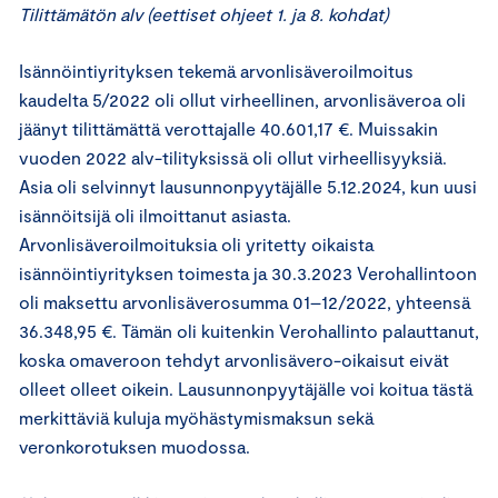
Tilittämätön alv (eettiset ohjeet 1. ja 8. kohdat)
Isännöintiyrityksen tekemä arvonlisäveroilmoitus
kaudelta 5/2022 oli ollut virheellinen, arvonlisäveroa oli
jäänyt tilittämättä verottajalle 40.601,17 €. Muissakin
vuoden 2022 alv-tilityksissä oli ollut virheellisyyksiä.
Asia oli selvinnyt lausunnonpyytäjälle 5.12.2024, kun uusi
isännöitsijä oli ilmoittanut asiasta.
Arvonlisäveroilmoituksia oli yritetty oikaista
isännöintiyrityksen toimesta ja 30.3.2023 Verohallintoon
oli maksettu arvonlisäverosumma 01–12/2022, yhteensä
36.348,95 €. Tämän oli kuitenkin Verohallinto palauttanut,
koska omaveroon tehdyt arvonlisävero-oikaisut eivät
olleet olleet oikein. Lausunnonpyytäjälle voi koitua tästä
merkittäviä kuluja myöhästymismaksun sekä
veronkorotuksen muodossa.