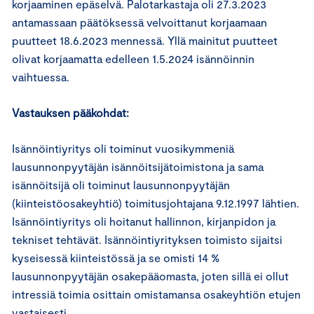
korjaaminen epäselvä. Palotarkastaja oli 27.3.2023
antamassaan päätöksessä velvoittanut korjaamaan
puutteet 18.6.2023 mennessä. Yllä mainitut puutteet
olivat korjaamatta edelleen 1.5.2024 isännöinnin
vaihtuessa.
Vastauksen pääkohdat:
Isännöintiyritys oli toiminut vuosikymmeniä
lausunnonpyytäjän isännöitsijätoimistona ja sama
isännöitsijä oli toiminut lausunnonpyytäjän
(kiinteistöosakeyhtiö) toimitusjohtajana 9.12.1997 lähtien.
Isännöintiyritys oli hoitanut hallinnon, kirjanpidon ja
tekniset tehtävät. Isännöintiyrityksen toimisto sijaitsi
kyseisessä kiinteistössä ja se omisti 14 %
lausunnonpyytäjän osakepääomasta, joten sillä ei ollut
intressiä toimia osittain omistamansa osakeyhtiön etujen
vastaisesti.