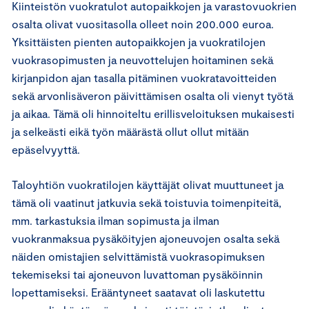
Kiinteistön vuokratulot autopaikkojen ja varastovuokrien
osalta olivat vuositasolla olleet noin 200.000 euroa.
Yksittäisten pienten autopaikkojen ja vuokratilojen
vuokrasopimusten ja neuvottelujen hoitaminen sekä
kirjanpidon ajan tasalla pitäminen vuokratavoitteiden
sekä arvonlisäveron päivittämisen osalta oli vienyt työtä
ja aikaa. Tämä oli hinnoiteltu erillisveloituksen mukaisesti
ja selkeästi eikä työn määrästä ollut ollut mitään
epäselvyyttä.
Taloyhtiön vuokratilojen käyttäjät olivat muuttuneet ja
tämä oli vaatinut jatkuvia sekä toistuvia toimenpiteitä,
mm. tarkastuksia ilman sopimusta ja ilman
vuokranmaksua pysäköityjen ajoneuvojen osalta sekä
näiden omistajien selvittämistä vuokrasopimuksen
tekemiseksi tai ajoneuvon luvattoman pysäköinnin
lopettamiseksi. Erääntyneet saatavat oli laskutettu