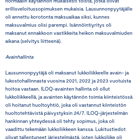
normaalin käytännön mukaisesti töistä, jotka olivat
erillisveloitussopimuksen mukaisia. Lausunnonpyytäjälle
oli annettu korotonta maksuaikaa siksi, kunnes
maksuvalmius olisi parempi. Isännöintiyritys oli
maksanut ennakkoon vastikkeita heikon maksuvalmiuden
aikana (selvitys liitteenä).
Avainhallinta
Lausunnonpyytäjä oli maksanut lukkoliikkeelle avain- ja
lukostohallinnasta vuosina 2021, 2022 ja 2023 vuotuista
hoitoa vastaan. ILOQ-avainten hallinta oli ollut
lukkoliikkeellä, ja avainten käytännön toimia kiinteistössä
oli hoitanut huoltoyhtiö, joka oli vastannut kiinteistön
huoltotehtävistä päivystyksin 24/7. lLOQ-järjestelmän
hankinnan yhteydessä oli tehty sopimus, joka oli
vaadittu tekemään lukkoliikkeen kanssa. Lukitustiedot
olivat tallentuneet järjestelmästä, joten lukkoliike oli