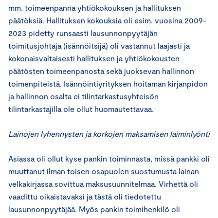
mm. toimeenpanna yhtiökokouksen ja hallituksen
päätöksiä. Hallituksen kokouksia oli esim. vuosina 2009-
2023 pidetty runsaasti lausunnonpyytäjän
toimitusjohtaja (isännöitsijä) oli vastannut laajasti ja
kokonaisvaltaisesti hallituksen ja yhtiökokousten
päätösten toimeenpanosta sekä juoksevan hallinnon
toimenpiteistä. Isännöintiyrityksen hoitaman kirjanpidon
ja hallinnon osalta ei tilintarkastusyhteisön
tilintarkastajilla ole ollut huomautettavaa.
Lainojen lyhennysten ja korkojen maksamisen laiminlyönti
Asiassa oli ollut kyse pankin toiminnasta, missä pankki oli
muuttanut ilman toisen osapuolen suostumusta lainan
velkakirjassa sovittua maksusuunnitelmaa. Virhettä oli
vaadittu oikaistavaksi ja tästä oli tiedotettu
lausunnonpyytäjää. Myös pankin toimihenkilö oli