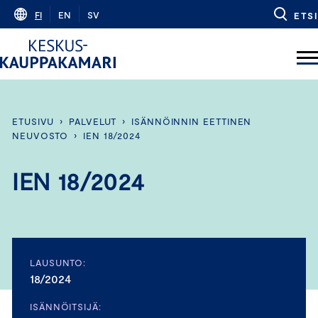
Skip
FI
EN
SV
ETSI
to
content
ETUSIVU
›
PALVELUT
›
ISÄNNÖINNIN EETTINEN
NEUVOSTO
›
IEN 18/2024
IEN 18/2024
LAUSUNTO:
18/2024
ISÄNNÖITSIJÄ: