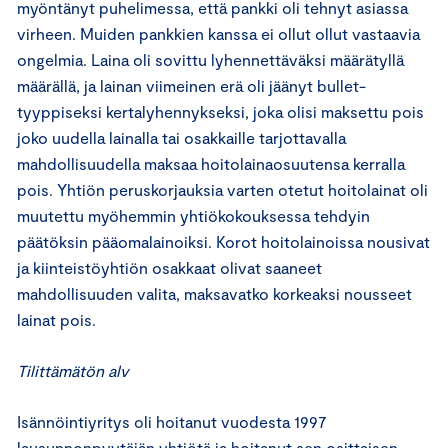
myöntänyt puhelimessa, että pankki oli tehnyt asiassa
virheen. Muiden pankkien kanssa ei ollut ollut vastaavia
ongelmia. Laina oli sovittu lyhennettäväksi määrätyllä
määrällä, ja lainan viimeinen erä oli jäänyt bullet-
tyyppiseksi kertalyhennykseksi, joka olisi maksettu pois
joko uudella lainalla tai osakkaille tarjottavalla
mahdollisuudella maksaa hoitolainaosuutensa kerralla
pois. Yhtiön peruskorjauksia varten otetut hoitolainat oli
muutettu myöhemmin yhtiökokouksessa tehdyin
päätöksin pääomalainoiksi. Korot hoitolainoissa nousivat
ja kiinteistöyhtiön osakkaat olivat saaneet
mahdollisuuden valita, maksavatko korkeaksi nousseet
lainat pois.
Tilittämätön alv
Isännöintiyritys oli hoitanut vuodesta 1997
lausunnonpyytäjän yhtiötä ja hoitanut sen osittaisen