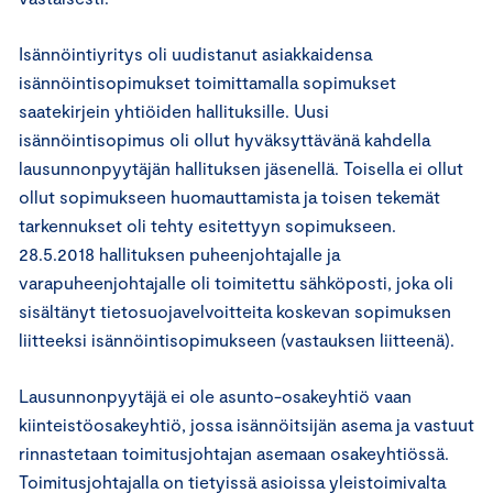
Isännöintiyritys oli uudistanut asiakkaidensa
isännöintisopimukset toimittamalla sopimukset
saatekirjein yhtiöiden hallituksille. Uusi
isännöintisopimus oli ollut hyväksyttävänä kahdella
lausunnonpyytäjän hallituksen jäsenellä. Toisella ei ollut
ollut sopimukseen huomauttamista ja toisen tekemät
tarkennukset oli tehty esitettyyn sopimukseen.
28.5.2018 hallituksen puheenjohtajalle ja
varapuheenjohtajalle oli toimitettu sähköposti, joka oli
sisältänyt tietosuojavelvoitteita koskevan sopimuksen
liitteeksi isännöintisopimukseen (vastauksen liitteenä).
Lausunnonpyytäjä ei ole asunto-osakeyhtiö vaan
kiinteistöosakeyhtiö, jossa isännöitsijän asema ja vastuut
rinnastetaan toimitusjohtajan asemaan osakeyhtiössä.
Toimitusjohtajalla on tietyissä asioissa yleistoimivalta