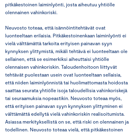
pitkäkestoinen laiminlyönti, josta aiheutuu yhtiölle
olennainen vahinkoriski.
Neuvosto toteaa, että isännöintitehtävät ovat
luonteeltaan erilaisia. Pitkäkestoinenkaan laiminlyönti ei
vielä välttämättä tarkoita erityisen painavan syyn
kynnyksen ylittymistä, mikäli tehtävä ei luonteeltaan ole
sellainen, että se esimerkiksi aiheuttaisi yhtiölle
olennaisen vahinkoriskin. Taloudenhoitoon liittyvät
tehtävät puolestaan usein ovat luonteeltaan sellaisia,
että niiden laiminlyönnistä tai huolimattomasta hoidosta
saattaa seurata yhtiölle isoja taloudellisia vahinkoriskejä
tai seuraamuksia nopeastikin. Neuvosto toteaa myös,
että erityisen painavan syyn kynnyksen ylittyminen ei
välttämättä edellytä vielä vahinkoriskin realisoitumista.
Asiassa merkityksellistä on se, että riski on olennainen ja
todellinen. Neuvosto toteaa vielä, että pitkäkestoinen