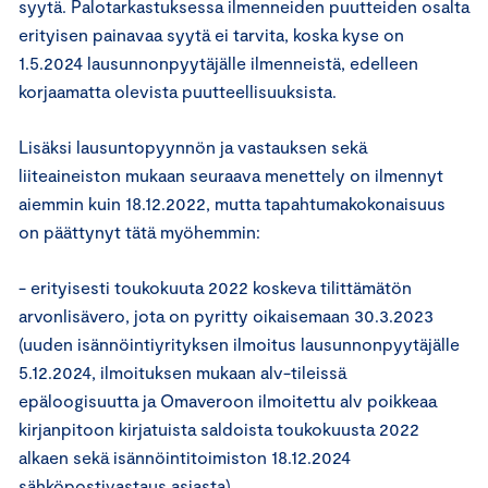
syytä. Palotarkastuksessa ilmenneiden puutteiden osalta
erityisen painavaa syytä ei tarvita, koska kyse on
1.5.2024 lausunnonpyytäjälle ilmenneistä, edelleen
korjaamatta olevista puutteellisuuksista.
Lisäksi lausuntopyynnön ja vastauksen sekä
liiteaineiston mukaan seuraava menettely on ilmennyt
aiemmin kuin 18.12.2022, mutta tapahtumakokonaisuus
on päättynyt tätä myöhemmin:
- erityisesti toukokuuta 2022 koskeva tilittämätön
arvonlisävero, jota on pyritty oikaisemaan 30.3.2023
(uuden isännöintiyrityksen ilmoitus lausunnonpyytäjälle
5.12.2024, ilmoituksen mukaan alv-tileissä
epäloogisuutta ja Omaveroon ilmoitettu alv poikkeaa
kirjanpitoon kirjatuista saldoista toukokuusta 2022
alkaen sekä isännöintitoimiston 18.12.2024
sähköpostivastaus asiasta)