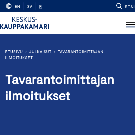
Skip
EN
SV
FI
ETSI
to
content
ETUSIVU
›
JULKAISUT
›
TAVARANTOIMITTAJAN
ILMOITUKSET
Tavarantoimittajan
ilmoitukset