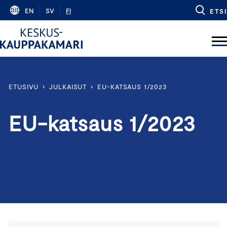
Skip
EN
SV
FI
ETSI
to
content
ETUSIVU
›
JULKAISUT
›
EU-KATSAUS 1/2023
EU-katsaus 1/2023