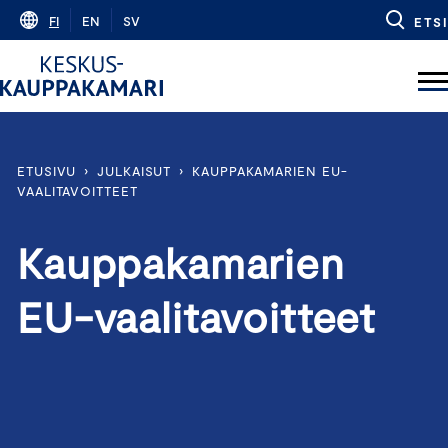
Skip
FI
EN
SV
ETSI
to
content
ETUSIVU
›
JULKAISUT
›
KAUPPAKAMARIEN EU-
VAALITAVOITTEET
Kauppakamarien
EU-vaalitavoitteet