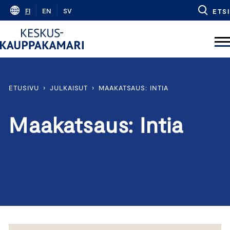
Skip
FI
EN
SV
ETSI
to
content
ETUSIVU
›
JULKAISUT
›
MAAKATSAUS: INTIA
Maakatsaus: Intia