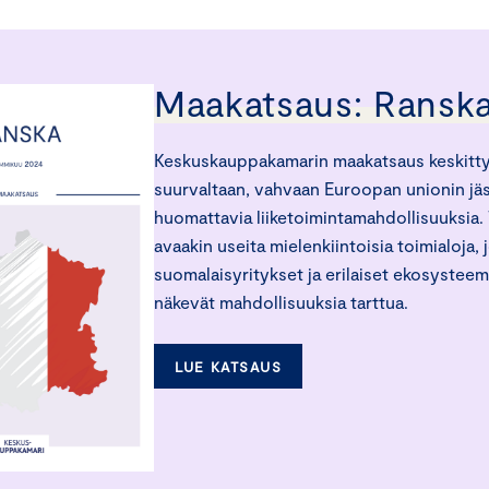
Maakatsaus: Ransk
Keskuskauppakamarin maakatsaus keskittyy
suurvaltaan, vahvaan Euroopan unionin jäs
huomattavia liiketoimintamahdollisuuksia
avaakin useita mielenkiintoisia toimialoja, 
suomalaisyritykset ja erilaiset ekosystee
näkevät mahdollisuuksia tarttua.
LUE KATSAUS