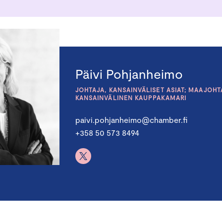
Päivi Pohjanheimo
JOHTAJA, KANSAINVÄLISET ASIAT; MAAJOHT
KANSAINVÄLINEN KAUPPAKAMARI
paivi.pohjanheimo@chamber.fi
+358 50 573 8494