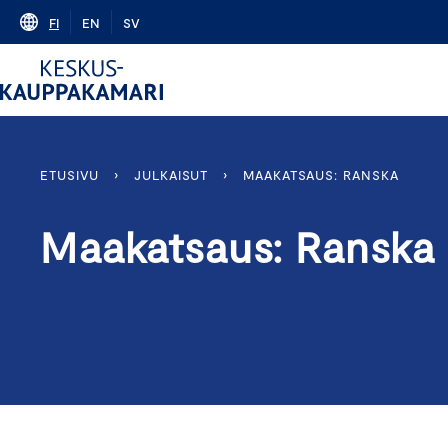
Skip
FI
EN
SV
to
content
ETUSIVU
›
JULKAISUT
›
MAAKATSAUS: RANSKA
Maakatsaus: Ranska