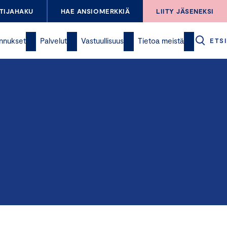
TIJAHAKU
HAE ANSIOMERKKIÄ
LIITY JÄSENEKSI
nnukset
Palvelut
Vastuullisuus
Tietoa meistä
ETSI