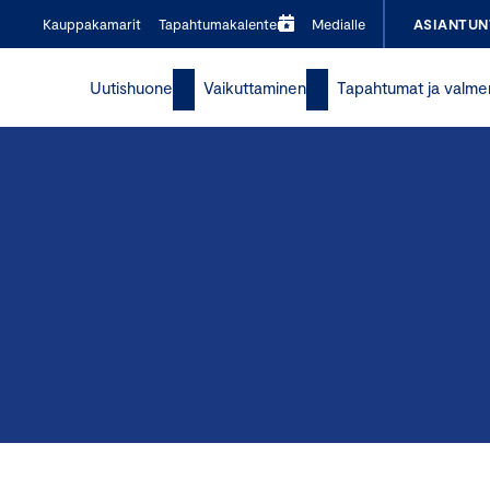
Kauppakamarit
Tapahtumakalenteri
Medialle
ASIANTUN
Uutishuone
Vaikuttaminen
Tapahtumat ja valme