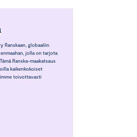
a
 Ranskaan, globaaliin
enmaahan, jolla on tarjota
. Tämä Ranska-maakatsaus
joilla kaikenkokoiset
mimme toivottavasti