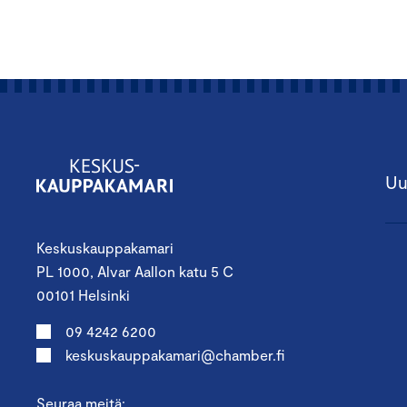
Uu
Keskuskauppakamari
PL 1000, Alvar Aallon katu 5 C
00101 Helsinki
09 4242 6200
keskuskauppakamari@chamber.fi
Seuraa meitä: