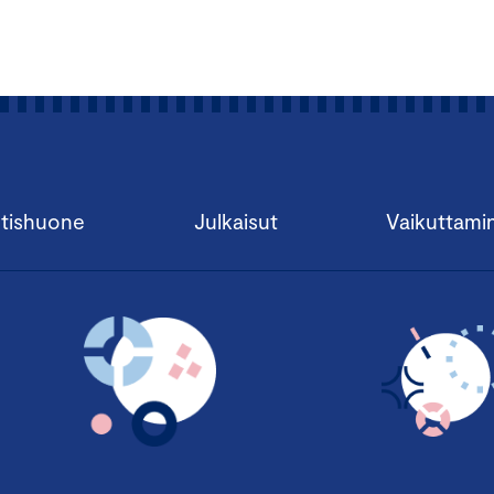
tishuone
Julkaisut
Vaikuttami