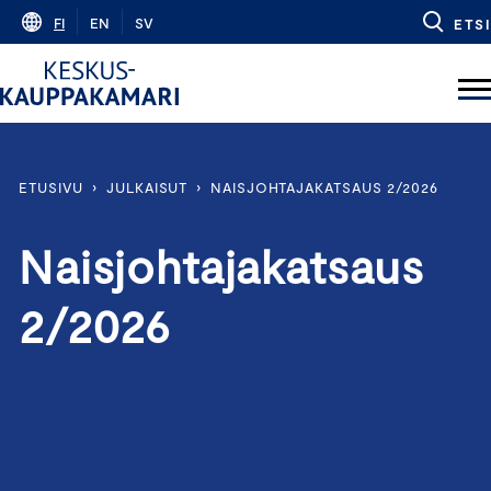
Skip
FI
EN
SV
ETSI
to
content
ETUSIVU
›
JULKAISUT
›
NAISJOHTAJAKATSAUS 2/2026
Naisjohtajakatsaus
2/2026