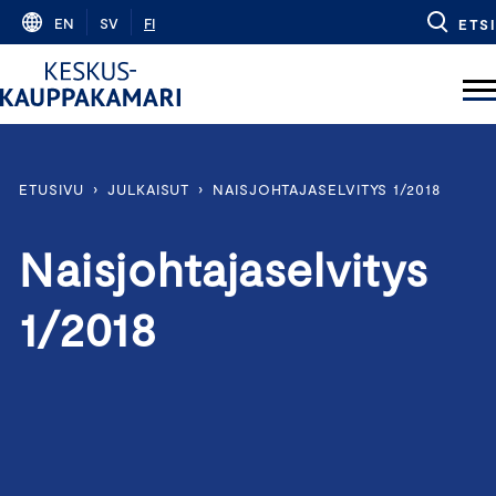
Skip
EN
SV
FI
ETSI
to
content
ETUSIVU
›
JULKAISUT
›
NAISJOHTAJASELVITYS 1/2018
Naisjohtajaselvitys
1/2018