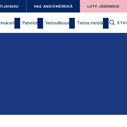
TIJAHAKU
HAE ANSIOMERKKIÄ
LIITY JÄSENEKSI
nnukset
Palvelut
Vastuullisuus
Tietoa meistä
ETSI