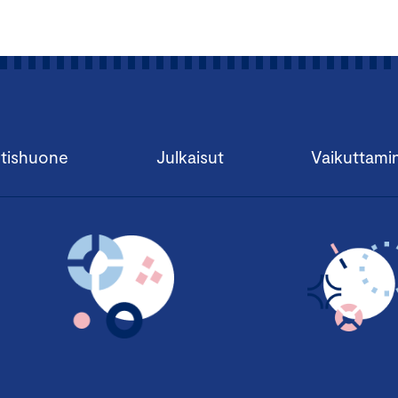
tishuone
Julkaisut
Vaikuttami