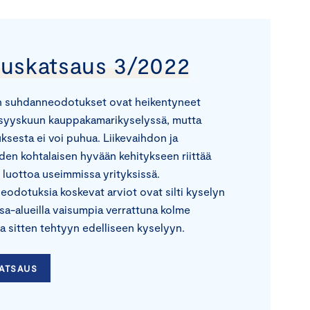
ouskatsaus 3/2022
n suhdanneodotukset ovat heikentyneet
 syyskuun kauppakamarikyselyssä, mutta
sesta ei voi puhua. Liikevaihdon ja
yden kohtalaisen hyvään kehitykseen riittää
 luottoa useimmissa yrityksissä.
odotuksia koskevat arviot ovat silti kyselyn
 osa-alueilla vaisumpia verrattuna kolme
a sitten tehtyyn edelliseen kyselyyn.
KATSAUS