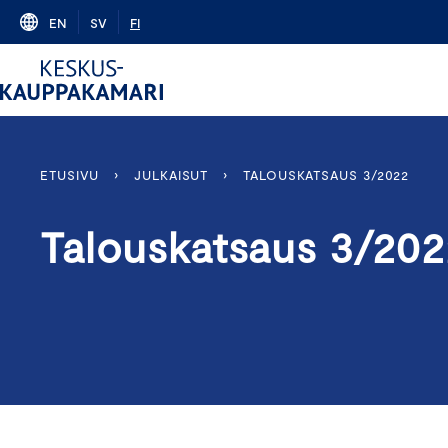
Skip
EN
SV
FI
to
content
ETUSIVU
›
JULKAISUT
›
TALOUSKATSAUS 3/2022
Talouskatsaus 3/202