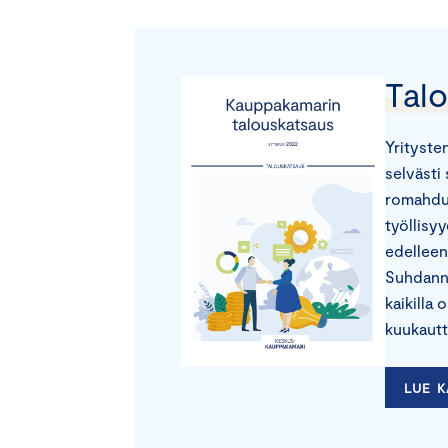
Tal
Yrityste
selvästi
romahduk
työllisy
edelleen
Suhdanne
kaikilla
kuukautt
LUE 