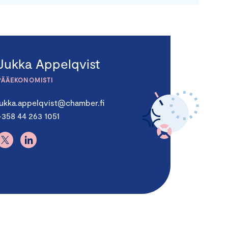
Jukka Appelqvist
PÄÄEKONOMISTI
jukka.appelqvist@chamber.fi
+358 44 263 1051