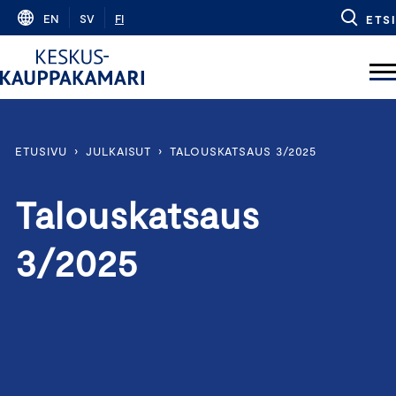
Skip
EN
SV
FI
ETSI
to
content
ETUSIVU
›
JULKAISUT
›
TALOUSKATSAUS 3/2025
Talouskatsaus
3/2025