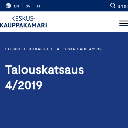
Skip
EN
SV
FI
ETSI
to
content
ETUSIVU
›
JULKAISUT
›
TALOUSKATSAUS 4/2019
Talouskatsaus
4/2019