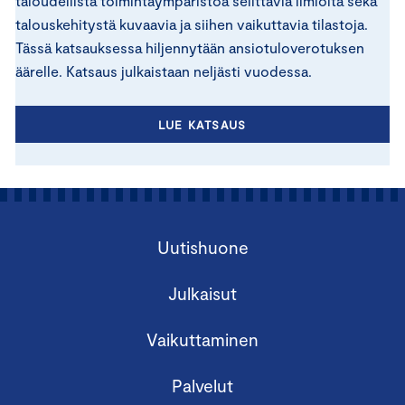
taloudellista toimintaympäristöä selittäviä ilmiöitä sekä
talouskehitystä kuvaavia ja siihen vaikuttavia tilastoja.
Tässä katsauksessa hiljennytään ansiotuloverotuksen
äärelle. Katsaus julkaistaan neljästi vuodessa.
LUE KATSAUS
Uutishuone
Julkaisut
Vaikuttaminen
Palvelut