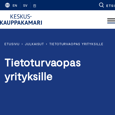
Skip
EN
SV
FI
ETSI
to
content
ETUSIVU
›
JULKAISUT
›
TIETOTURVAOPAS YRITYKSILLE
Tietoturvaopas
yrityksille