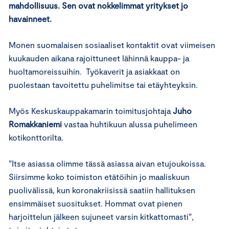
mahdollisuus. Sen ovat nokkelimmat yritykset jo
havainneet.
Monen suomalaisen sosiaaliset kontaktit ovat viimeisen
kuukauden aikana rajoittuneet lähinnä kauppa- ja
huoltamoreissuihin. Työkaverit ja asiakkaat on
puolestaan tavoitettu puhelimitse tai etäyhteyksin.
Myös Keskuskauppakamarin toimitusjohtaja
Juho
Romakkaniemi
vastaa huhtikuun alussa puhelimeen
kotikonttorilta.
”Itse asiassa olimme tässä asiassa aivan etujoukoissa.
Siirsimme koko toimiston etätöihin jo maaliskuun
puolivälissä, kun koronakriisissä saatiin hallituksen
ensimmäiset suositukset. Hommat ovat pienen
harjoittelun jälkeen sujuneet varsin kitkattomasti”,