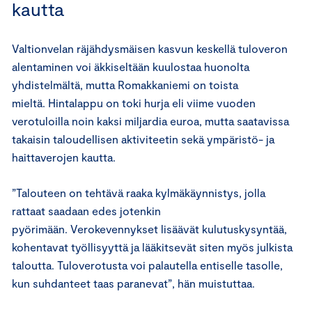
kautta
Valtionvelan räjähdysmäisen kasvun keskellä tuloveron
alentaminen voi äkkiseltään kuulostaa huonolta
yhdistelmältä, mutta Romakkaniemi on toista
mieltä. Hintalappu on toki hurja eli viime vuoden
verotuloilla noin kaksi miljardia euroa, mutta saatavissa
takaisin taloudellisen aktiviteetin sekä ympäristö- ja
haittaverojen kautta.
”Talouteen on tehtävä raaka kylmäkäynnistys, jolla
rattaat saadaan edes jotenkin
pyörimään. Verokevennykset lisäävät kulutuskysyntää,
kohentavat työllisyyttä ja lääkitsevät siten myös julkista
taloutta. Tuloverotusta voi palautella entiselle tasolle,
kun suhdanteet taas paranevat”, hän muistuttaa.