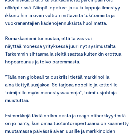
näköpiirissä. Niinpä lopetus- ja sulkulappuja ilmestyy
ikkunoihin ja oviin valtion mittavista tukitoimista ja
vuokranantajien kädenojennuksista huolimatta.
Romakkaniemi tunnustaa, että taivas voi
näyttää monessa yrityksessä juuri nyt sysimustalta.
Tarkemmin sihtaamalla sieltä saattaa kuitenkin erottua
hopeareunus ja toivo paremmasta.
”Tällainen globaali talouskriisi tietää markkinoilla
aina tiettyä uusjakoa. Se tarjoaa nopeille ja ketterille
toimijoille myös menestyssaumoja”, toimitusjohtaja
muistuttaa.
Esimerkkejä tästä notkeudesta ja reagointiherkkyydestä
on jo nähty, kun omaa tuotantorepertuaaria on käännetty
muutamassa päivässä aivan uusille ja markkinoiden