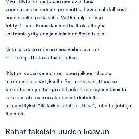
Myös BKT:n ennustetaan menevän tänä
vuonna ainakin viitisen prosenttia, hyvin mahdollisesti
enemmänkin pakkaselle. Vaikka paljon on jo
tehty, toivoo Romakkaniemi hallitukselta yhä
lisätoimia yritysten ja elinkeinoelämän tueksi.
Niitä tarvitaan etenkin siinä vaiheessa, kun
koronarajoitteita aletaan purkaa.
”Nyt on vuosikymmenten tauon jälkeen tilausta
perinteiselle elvytykselle. Suomeksi sanottuna se
tarkoittaa isojen tie- ja ratahankkeiden käynnistämistä
sekä ansiotuloveron alentamista kahdella
prosenttiyksiköllä kaikissa tuloluokissa”, toimitusjohtaja
tiivistää.
Rahat takaisin uuden kasvun