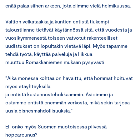
enää palaa siihen arkeen, jota elimme vielä helmikuussa.
Valtion velkataakka ja kuntien entistä tiukempi
taloustilanne tietävät käytännössä sitä, että vuodesta ja
vuosikymmenestä toiseen vatvotut rakenteelliset
uudistukset on lopultakin vietävä läpi. Myös tapamme
tehdä työtä, käyttää palveluja ja liikkua
muuttuu Romakkaniemen mukaan pysyvästi.
”Aika monessa kohtaa on havaittu, että hommat hoituvat
myös etäyhteyksillä
ja entistä kustannustehokkaammin. Asioimme ja
ostamme entistä enemmän verkosta, mikä sekin tarjoaa
uusia bisnesmahdollisuuksia.”
Eli onko myös Suomen muotoisessa pilvessä
hopeareunus?