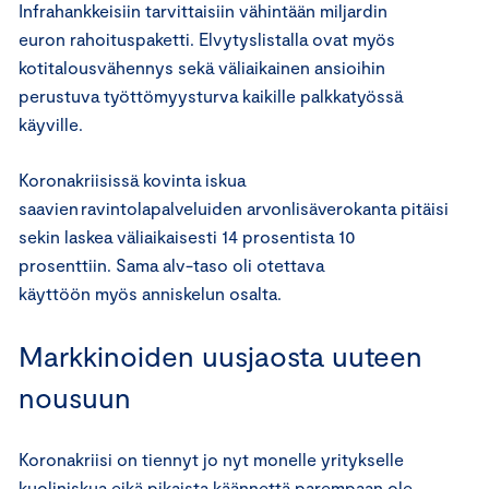
Infrahankkeisiin tarvittaisiin vähintään miljardin
euron rahoituspaketti. Elvytyslistalla ovat myös
kotitalousvähennys sekä väliaikainen ansioihin
perustuva työttömyysturva kaikille palkkatyössä
käyville.
Koronakriisissä kovinta iskua
saavien ravintolapalveluiden arvonlisäverokanta pitäisi
sekin laskea väliaikaisesti 14 prosentista 10
prosenttiin. Sama alv-taso oli otettava
käyttöön myös anniskelun osalta.
Markkinoiden uusjaosta uuteen
nousuun
Koronakriisi on tiennyt jo nyt monelle yritykselle
kuoliniskua eikä pikaista käännettä parempaan ole