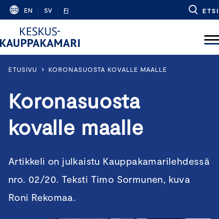
Skip
EN
SV
FI
ETSI
to
content
›
ETUSIVU
KORONASUOSTA KOVALLE MAALLE
Koronasuosta
kovalle maalle
Artikkeli on julkaistu Kauppakamarilehdessä
nro. 02/20. Teksti Timo Sormunen, kuva
Roni Rekomaa.