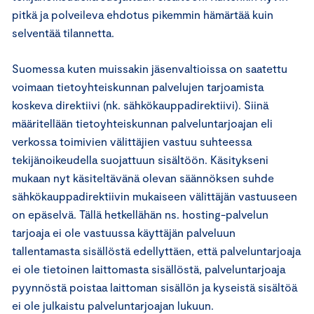
pitkä ja polveileva ehdotus pikemmin hämärtää kuin
selventää tilannetta.
Suomessa kuten muissakin jäsenvaltioissa on saatettu
voimaan tietoyhteiskunnan palvelujen tarjoamista
koskeva direktiivi (nk. sähkökauppadirektiivi). Siinä
määritellään tietoyhteiskunnan palveluntarjoajan eli
verkossa toimivien välittäjien vastuu suhteessa
tekijänoikeudella suojattuun sisältöön. Käsitykseni
mukaan nyt käsiteltävänä olevan säännöksen suhde
sähkökauppadirektiivin mukaiseen välittäjän vastuuseen
on epäselvä. Tällä hetkellähän ns. hosting-palvelun
tarjoaja ei ole vastuussa käyttäjän palveluun
tallentamasta sisällöstä edellyttäen, että palveluntarjoaja
ei ole tietoinen laittomasta sisällöstä, palveluntarjoaja
pyynnöstä poistaa laittoman sisällön ja kyseistä sisältöä
ei ole julkaistu palveluntarjoajan lukuun.