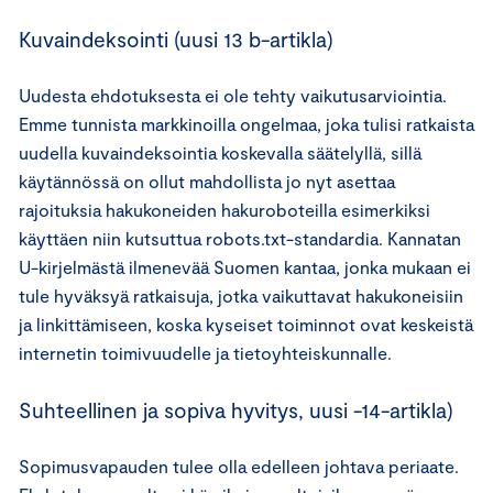
Kuvaindeksointi (uusi 13 b-artikla)
Uudesta ehdotuksesta ei ole tehty vaikutusarviointia.
Emme tunnista markkinoilla ongelmaa, joka tulisi ratkaista
uudella kuvaindeksointia koskevalla säätelyllä, sillä
käytännössä on ollut mahdollista jo nyt asettaa
rajoituksia hakukoneiden hakuroboteilla esimerkiksi
käyttäen niin kutsuttua robots.txt-standardia. Kannatan
U-kirjelmästä ilmenevää Suomen kantaa, jonka mukaan ei
tule hyväksyä ratkaisuja, jotka vaikuttavat hakukoneisiin
ja linkittämiseen, koska kyseiset toiminnot ovat keskeistä
internetin toimivuudelle ja tietoyhteiskunnalle.
Suhteellinen ja sopiva hyvitys, uusi -14-artikla)
Sopimusvapauden tulee olla edelleen johtava periaate.