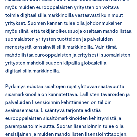
myös muiden eurooppalaisten yritysten on voitava
toimia digitaalisilla markkinoilla vastaavasti kuin muut
yritykset. Suomen kannan tulee olla johdonmukainen
myös siinä, että tekijänoikeussuoja osaltaan mahdollistaa
suomalaisten yritysten tuotteiden ja palveluiden
menestystä kansainvälisillä markkinoilla. Vain tämä
mahdollistaa eurooppalaisten ja erityisesti suomalaisten
yritysten mahdollisuuden kilpailla globaaleilla
digitaalisilla markkinoilla.
Pyrkimys edistää sisältöjen rajat ylittävää saatavuutta
sisämarkkinoilla on kannatettava. Laillisten tavaroiden ja
palveluiden lisensioinnin kehittäminen on tällöin
avainasemassa. Lisääntyvä tarjonta edistää
eurooppalaisten sisältömarkkinoiden kehittymistä ja
parempaa toimivuutta. Suoran lisensioinnin tulee olla
ensisijainen ja muiden mahdollisten lisensiointitapojen,