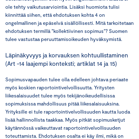
ole tehty vaikutusarviointia. Lisäksi huomiota tulisi
kiinnittää siihen, että ehdotuksen kohta 4 on
ongelmallinen ja epäselvä sisällöllisesti. Mitä tarkoitetaan
ehdotuksen termillä ”kollektiivinen sopimus”? Suomen
tulee vastustaa peruuttamisoikeuden hyväksymistä.
Läpinäkyvyys ja korvauksen kohtuullistaminen
(Art -14 laajempi konteksti; artiklat 14 ja 15)
Sopimusvapauden tulee olla edelleen johtava periaate
myös koskien raportointivelvollisuutta. Yritysten
liikesalaisuudet tulee myös tekijänoikeudellisissa
sopimuksissa mahdollisuus pitää liikesalaisuuksina.
Yrityksille ei tule raportointivelvollisuuden kautta luoda
lisää hallinnollista taakkaa. Myös pitkät sopimusketjut
käytännössä vaikeuttavat raportointivelvollisuuden
toteuttamista. Ehdotuksen osalta ei käy ilmi, mikä on