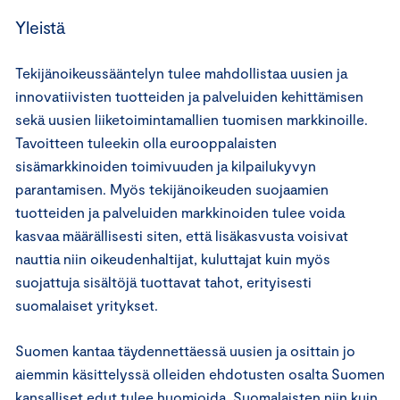
Yleistä
Tekijänoikeussääntelyn tulee mahdollistaa uusien ja
innovatiivisten tuotteiden ja palveluiden kehittämisen
sekä uusien liiketoimintamallien tuomisen markkinoille.
Tavoitteen tuleekin olla eurooppalaisten
sisämarkkinoiden toimivuuden ja kilpailukyvyn
parantamisen. Myös tekijänoikeuden suojaamien
tuotteiden ja palveluiden markkinoiden tulee voida
kasvaa määrällisesti siten, että lisäkasvusta voisivat
nauttia niin oikeudenhaltijat, kuluttajat kuin myös
suojattuja sisältöjä tuottavat tahot, erityisesti
suomalaiset yritykset.
Suomen kantaa täydennettäessä uusien ja osittain jo
aiemmin käsittelyssä olleiden ehdotusten osalta Suomen
kansalliset edut tulee huomioida. Suomalaisten niin kuin