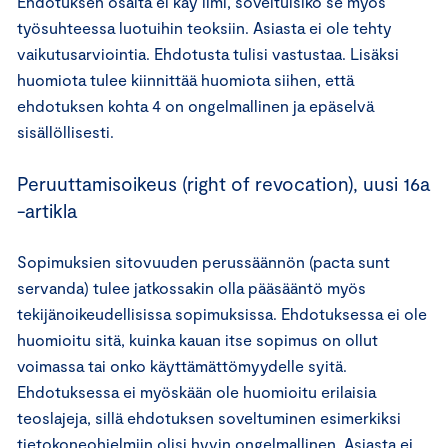
Ehdotuksen osalta ei käy ilmi, soveltuisiko se myös
työsuhteessa luotuihin teoksiin. Asiasta ei ole tehty
vaikutusarviointia. Ehdotusta tulisi vastustaa. Lisäksi
huomiota tulee kiinnittää huomiota siihen, että
ehdotuksen kohta 4 on ongelmallinen ja epäselvä
sisällöllisesti.
Peruuttamisoikeus (right of revocation), uusi 16a
-artikla
Sopimuksien sitovuuden perussäännön (pacta sunt
servanda) tulee jatkossakin olla pääsääntö myös
tekijänoikeudellisissa sopimuksissa. Ehdotuksessa ei ole
huomioitu sitä, kuinka kauan itse sopimus on ollut
voimassa tai onko käyttämättömyydelle syitä.
Ehdotuksessa ei myöskään ole huomioitu erilaisia
teoslajeja, sillä ehdotuksen soveltuminen esimerkiksi
tietokoneohjelmiin olisi hyvin ongelmallinen. Asiasta ei