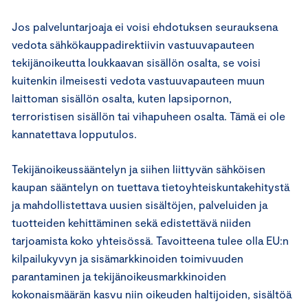
Jos palveluntarjoaja ei voisi ehdotuksen seurauksena
vedota sähkökauppadirektiivin vastuuvapauteen
tekijänoikeutta loukkaavan sisällön osalta, se voisi
kuitenkin ilmeisesti vedota vastuuvapauteen muun
laittoman sisällön osalta, kuten lapsipornon,
terroristisen sisällön tai vihapuheen osalta. Tämä ei ole
kannatettava lopputulos.
Tekijänoikeussääntelyn ja siihen liittyvän sähköisen
kaupan sääntelyn on tuettava tietoyhteiskuntakehitystä
ja mahdollistettava uusien sisältöjen, palveluiden ja
tuotteiden kehittäminen sekä edistettävä niiden
tarjoamista koko yhteisössä. Tavoitteena tulee olla EU:n
kilpailukyvyn ja sisämarkkinoiden toimivuuden
parantaminen ja tekijänoikeusmarkkinoiden
kokonaismäärän kasvu niin oikeuden haltijoiden, sisältöä