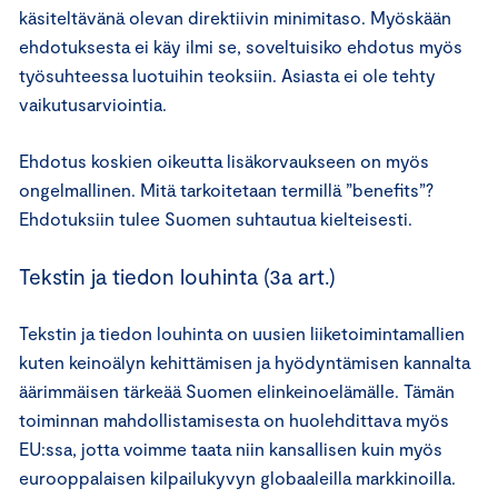
käsiteltävänä olevan direktiivin minimitaso. Myöskään
ehdotuksesta ei käy ilmi se, soveltuisiko ehdotus myös
työsuhteessa luotuihin teoksiin. Asiasta ei ole tehty
vaikutusarviointia.
Ehdotus koskien oikeutta lisäkorvaukseen on myös
ongelmallinen. Mitä tarkoitetaan termillä ”benefits”?
Ehdotuksiin tulee Suomen suhtautua kielteisesti.
Tekstin ja tiedon louhinta (3a art.)
Tekstin ja tiedon louhinta on uusien liiketoimintamallien
kuten keinoälyn kehittämisen ja hyödyntämisen kannalta
äärimmäisen tärkeää Suomen elinkeinoelämälle. Tämän
toiminnan mahdollistamisesta on huolehdittava myös
EU:ssa, jotta voimme taata niin kansallisen kuin myös
eurooppalaisen kilpailukyvyn globaaleilla markkinoilla.