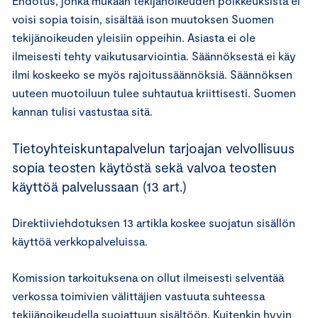
Ehdotus, jonka mukaan tekijänoikeuden poikkeuksista ei
voisi sopia toisin, sisältää ison muutoksen Suomen
tekijänoikeuden yleisiin oppeihin. Asiasta ei ole
ilmeisesti tehty vaikutusarviointia. Säännöksestä ei käy
ilmi koskeeko se myös rajoitussäännöksiä. Säännöksen
uuteen muotoiluun tulee suhtautua kriittisesti. Suomen
kannan tulisi vastustaa sitä.
Tietoyhteiskuntapalvelun tarjoajan velvollisuus
sopia teosten käytöstä sekä valvoa teosten
käyttöä palvelussaan (13 art.)
Direktiiviehdotuksen 13 artikla koskee suojatun sisällön
käyttöä verkkopalveluissa.
Komission tarkoituksena on ollut ilmeisesti selventää
verkossa toimivien välittäjien vastuuta suhteessa
tekijänoikeudella suojattuun sisältöön. Kuitenkin hyvin