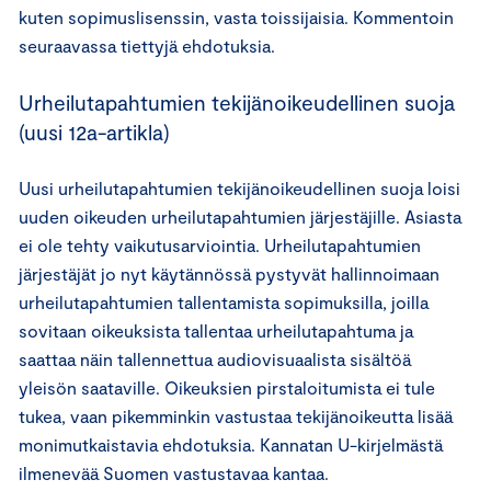
kuten sopimuslisenssin, vasta toissijaisia. Kommentoin
seuraavassa tiettyjä ehdotuksia.
Urheilutapahtumien tekijänoikeudellinen suoja
(uusi 12a-artikla)
Uusi urheilutapahtumien tekijänoikeudellinen suoja loisi
uuden oikeuden urheilutapahtumien järjestäjille. Asiasta
ei ole tehty vaikutusarviointia. Urheilutapahtumien
järjestäjät jo nyt käytännössä pystyvät hallinnoimaan
urheilutapahtumien tallentamista sopimuksilla, joilla
sovitaan oikeuksista tallentaa urheilutapahtuma ja
saattaa näin tallennettua audiovisuaalista sisältöä
yleisön saataville. Oikeuksien pirstaloitumista ei tule
tukea, vaan pikemminkin vastustaa tekijänoikeutta lisää
monimutkaistavia ehdotuksia. Kannatan U-kirjelmästä
ilmenevää Suomen vastustavaa kantaa.