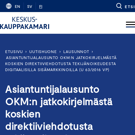
Skip
EN
SV
FI
ETSI
to
content
ETUSIVU
›
UUTISHUONE
›
LAUSUNNOT
›
ASIANTUNTIJALAUSUNTO OKM:N JATKOKIRJELMÄSTÄ
KOSKIEN DIREKTIIVIEHDOTUSTA TEKIJÄNOIKEUDESTA
DIGITAALISILLA SISÄMARKKINOILLA (U 63/2016 VP)
Asiantuntijalausunto
OKM:n jatkokirjelmästä
koskien
direktiiviehdotusta