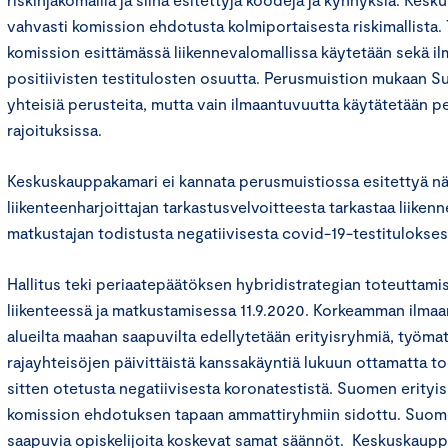
vahvasti komission ehdotusta kolmiportaisesta riskimallista
komission esittämässä liikennevalomallissa käytetään sekä i
positiivisten testitulosten osuutta. Perusmuistion mukaan Su
yhteisiä perusteita, mutta vain ilmaantuvuutta käytätetään p
rajoituksissa.
Keskuskauppakamari ei kannata perusmuistiossa esitettyä n
liikenteenharjoittajan tarkastusvelvoitteesta tarkastaa liike
matkustajan todistusta negatiivisesta covid-19-testitulokses
Hallitus teki periaatepäätöksen hybridistrategian toteuttamis
liikenteessä ja matkustamisessa 11.9.2020. Korkeamman ilma
alueilta maahan saapuvilta edellytetään erityisryhmiä, työma
rajayhteisöjen päivittäistä kanssakäyntiä lukuun ottamatta tod
sitten otetusta negatiivisesta koronatestistä. Suomen erity
komission ehdotuksen tapaan ammattiryhmiin sidottu. Suom
saapuvia opiskelijoita koskevat samat säännöt. Keskuskaupp