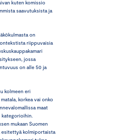
aivan kuten komissio
mmista saavutuksista ja
näkökulmasta on
ontekstista riippuvaisia
Keskuskauppakamari
sitykseen, jossa
antuvuus on alle 50 ja
tu kolmeen eri
matala, korkea vai onko
ennevalomallissa maat
) kategorioihin.
myksen mukaan Suomen
esitettyä kolmiportaista
skuskauppakamari tukee