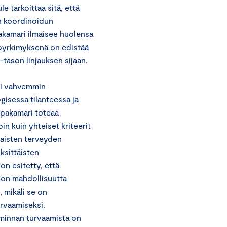
e tarkoittaa sitä, että
n koordinoidun
kamari ilmaisee huolensa
 pyrkimyksenä on edistää
-tason linjauksen sijaan.
tti vahvemmin
gisessa tilanteessa ja
ppakamari toteaa
n kuin yhteiset kriteerit
alaisten terveyden
ksittäisten
on esitetty, että
tion mahdollisuutta
, mikäli se on
rvaamiseksi.
innan turvaamista on