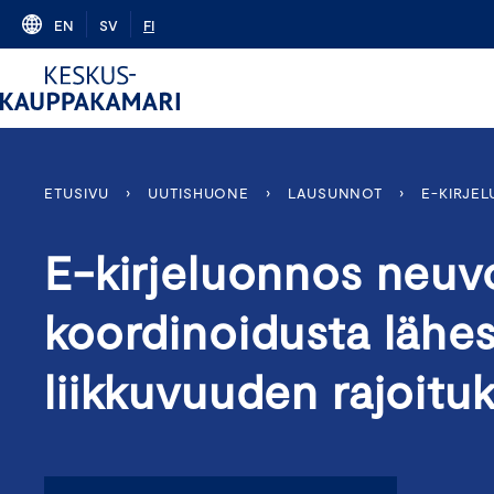
Skip
EN
SV
FI
to
content
ETUSIVU
›
UUTISHUONE
›
LAUSUNNOT
›
E-KIRJE
E-kirjeluonnos neuv
koordinoidusta lähe
liikkuvuuden rajoituk