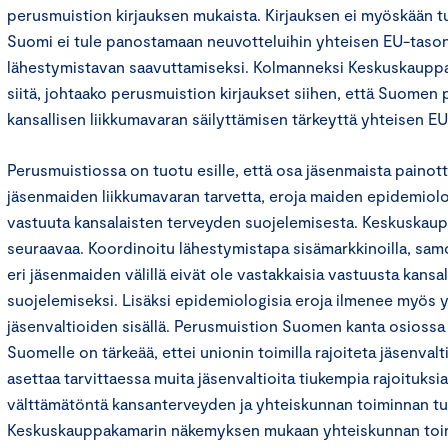
perusmuistion kirjauksen mukaista. Kirjauksen ei myöskään tul
Suomi ei tule panostamaan neuvotteluihin yhteisen EU-taso
lähestymistavan saavuttamiseksi. Kolmanneksi Keskuskauppa
siitä, johtaako perusmuistion kirjaukset siihen, että Suomen
kansallisen liikkumavaran säilyttämisen tärkeyttä yhteisen EU
Perusmuistiossa on tuotu esille, että osa jäsenmaista paino
jäsenmaiden liikkumavaran tarvetta, eroja maiden epidemiolo
vastuuta kansalaisten terveyden suojelemisesta. Keskuskau
seuraavaa. Koordinoitu lähestymistapa sisämarkkinoilla, samoi
eri jäsenmaiden välillä eivät ole vastakkaisia vastuusta kans
suojelemiseksi. Lisäksi epidemiologisia eroja ilmenee myös y
jäsenvaltioiden sisällä. Perusmuistion Suomen kanta osiossa 
Suomelle on tärkeää, ettei unionin toimilla rajoiteta jäsenval
asettaa tarvittaessa muita jäsenvaltioita tiukempia rajoituksia
välttämätöntä kansanterveyden ja yhteiskunnan toiminnan tu
Keskuskauppakamarin näkemyksen mukaan yhteiskunnan toim