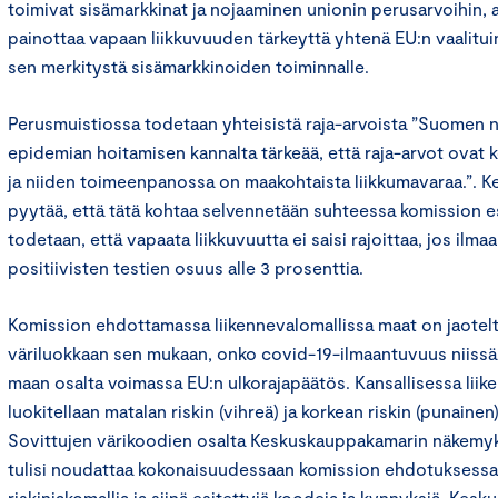
toimivat sisämarkkinat ja nojaaminen unionin perusarvoihin, 
painottaa vapaan liikkuvuuden tärkeyttä yhtenä EU:n vaalitui
sen merkitystä sisämarkkinoiden toiminnalle.
Perusmuistiossa todetaan yhteisistä raja-arvoista ”Suomen 
epidemian hoitamisen kannalta tärkeää, että raja-arvot ovat k
ja niiden toimeenpanossa on maakohtaista liikkumavaraa.”. 
pyytää, että tätä kohtaa selvennetään suhteessa komission e
todetaan, että vapaata liikkuvuutta ei saisi rajoittaa, jos ilma
positiivisten testien osuus alle 3 prosenttia.
Komission ehdottamassa liikennevalomallissa maat on jaotel
väriluokkaan sen mukaan, onko covid-19-ilmaantuvuus niissä 
maan osalta voimassa EU:n ulkorajapäätös. Kansallisessa liik
luokitellaan matalan riskin (vihreä) ja korkean riskin (punainen
Sovittujen värikoodien osalta Keskuskauppakamarin näke
tulisi noudattaa kokonaisuudessaan komission ehdotuksessa 
riskinjakomallia ja siinä esitettyjä koodeja ja kynnyksiä. Ke