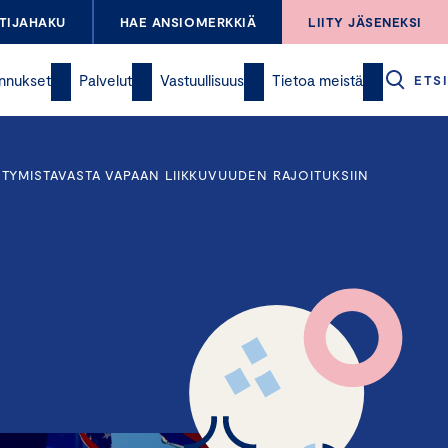
TIJAHAKU
HAE ANSIOMERKKIÄ
LIITY JÄSENEKSI
nnukset
Palvelut
Vastuullisuus
Tietoa meistä
ETSI
YMISTAVASTA VAPAAN LIIKKUVUUDEN RAJOITUKSIIN