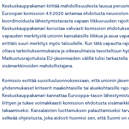
Keskuskauppakamari kiittää mahdollisuudesta lausua perusm
Euroopan komission 4.9.2020 antamaa ehdotusta neuvoston 
koordinoidusta lähestymistavasta vapaan liikkuvuuden rajoit
Keskuskauppakamari korostaa vahvasti komission ehdotukses
vapauden merkitystä unionin kansalaisille liikkua ja asua vapa
erittäin suuri merkitys myös taloudelle. Kun tätä vapautta raj
oltava tarkoituksenmukaisia ja oikeasuhtaisia tavoiteltuun h
Matkustusrajoituksia EU-jäsenmaiden välillä tulisi tarkastella
sisämarkkinoiden mahdollistajana.
Komissio esittää suositusluonnoksessaan, että unionin jäsenva
yhdenmukaiset kriteerit maakohtaisille tai aluekohtaisille rajoi
Keskuskauppakamari kannattaa Eurooppa-tason lähestymist
liittyen ja tukee voimakkaasti komission ehdotusta sisämark
takaamiseksi. Kansalaisten luottamuksen palauttamiseksi tarv
selkeää ohjeistusta, joka aidosti huomioi sen, että Suomi o