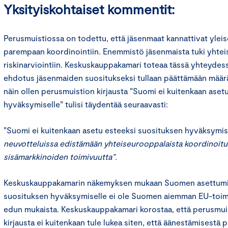
Yksityiskohtaiset kommentit:
Perusmuistiossa on todettu, että jäsenmaat kannattivat yleis
parempaan koordinointiin. Enemmistö jäsenmaista tuki yhte
riskinarviointiin. Keskuskauppakamari toteaa tässä yhteydes
ehdotus jäsenmaiden suositukseksi tullaan päättämään mää
näin ollen perusmuistion kirjausta ”Suomi ei kuitenkaan aset
hyväksymiselle” tulisi täydentää seuraavasti:
”Suomi ei kuitenkaan asetu esteeksi suosituksen hyväksymis
neuvotteluissa edistämään yhteiseurooppalaista koordinoitu
sisämarkkinoiden toimivuutta”.
Keskuskauppakamarin näkemyksen mukaan Suomen asettumi
suosituksen hyväksymiselle ei ole Suomen aiemman EU-toimi
edun mukaista. Keskuskauppakamari korostaa, että perusmuis
kirjausta ei kuitenkaan tule lukea siten, että äänestämisestä 