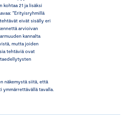
kohtaa 21 ja lisäksi
vaa: ”Erityisryhmillä
ehtävät eivät sisälly eri
kennettä arvioivan
varmuuden kannalta
vistä, mutta joiden
sia tehtäviä ovat
ntaedellytysten
 näkemystä siitä, että
i ymmärrettävällä tavalla.