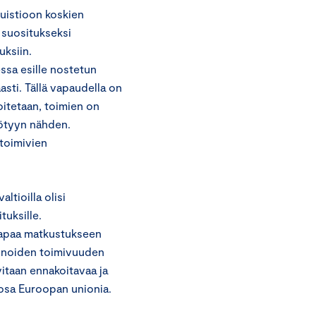
uistioon koskien
suositukseksi
uksiin.
sa esille nostetun
asti. Tällä vapaudella on
oitetaan, toimien on
yötyyn nähden.
 toimivien
ltioilla olisi
tuksille.
apaa matkustukseen
kinoiden toimivuuden
itaan ennakoitavaa ja
n osa Euroopan unionia.