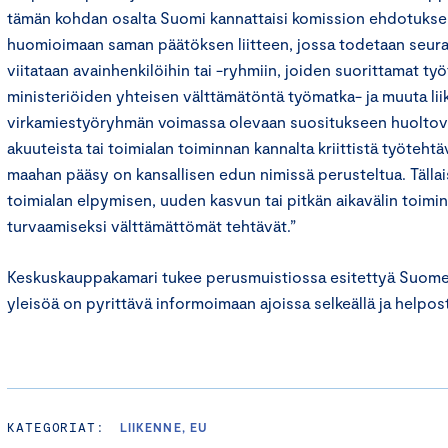
tämän kohdan osalta Suomi kannattaisi komission ehdotuksen 
huomioimaan saman päätöksen liitteen, jossa todetaan seuraa
viitataan avainhenkilöihin tai -ryhmiin, joiden suorittamat työt
ministeriöiden yhteisen välttämätöntä työmatka- ja muuta lii
virkamiestyöryhmän voimassa olevaan suositukseen huolto
akuuteista tai toimialan toiminnan kannalta kriittistä työtehtä
maahan pääsy on kansallisen edun nimissä perusteltua. Tällai
toimialan elpymisen, uuden kasvun tai pitkän aikavälin toimi
turvaamiseksi välttämättömät tehtävät.”
Keskuskauppakamari tukee perusmuistiossa esitettyä Suomen
yleisöä on pyrittävä informoimaan ajoissa selkeällä ja helpost
KATEGORIAT:
LIIKENNE, EU