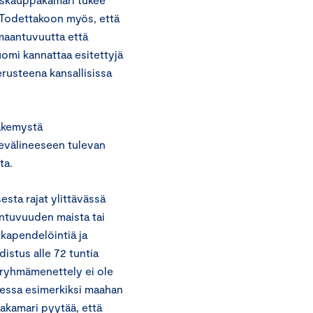
. Todettakoon myös, että
lmaantuvuutta että
omi kannattaa esitettyjä
erusteena kansallisissa
äkemystä
nnevälineeseen tulevan
ta.
esta rajat ylittävässä
antuvuuden maista tai
tkapendelöintiä ja
istus alle 72 tuntia
isryhmämenettely ei ole
essa esimerkiksi maahan
akamari pyytää, että