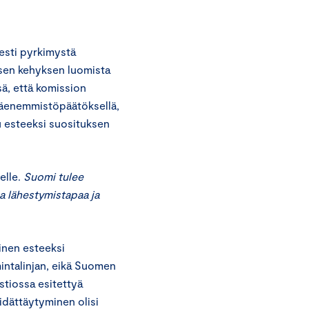
esti pyrkimystä
isen kehyksen luomista
sä, että komission
räenemmistöpäätöksellä,
u esteeksi suosituksen
elle.
Suomi tulee
a lähestymistapaa ja
nen esteeksi
ntalinjan, eikä Suomen
tiossa esitettyä
pidättäytyminen olisi