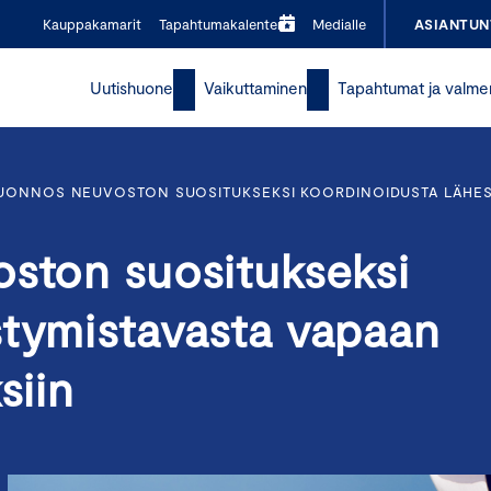
Kauppakamarit
Tapahtumakalenteri
Medialle
ASIANTUN
Uutishuone
Vaikuttaminen
Tapahtumat ja valme
LUONNOS NEUVOSTON SUOSITUKSEKSI KOORDINOIDUSTA LÄHEST
oston suositukseksi
stymistavasta vapaan
siin