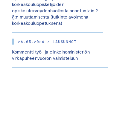
korkeakouluopiskelijoiden
opiskeluterveydenhuollosta annetun lain 2
§:n muuttamisesta (tutkinto avoimena
korkeakouluopetuksena)
26.05.2026 / LAUSUNNOT
Kommentti työ- ja elinkeinoministeriön
virkapuheenvuoron valmisteluun